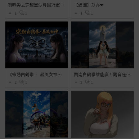
喇叭尖之穿越黑沙奪回冠軍之路
【繪圖】莎亦❤
1
1
1
1
《宗勁白鶴拳 • 暴風女神》風暴之中我即女神！傳統武術 × 電影級特效 × 暴風海戰｜白鶴拳功夫美學
閩南白鶴拳誰能贏！觀音庇護 vs 巴威颱風！🌊✨ #白鶴拳 #動作設計 #觀音菩薩 #2026 #颱風天 #颱風拳 #Shorts
2
1
2
1