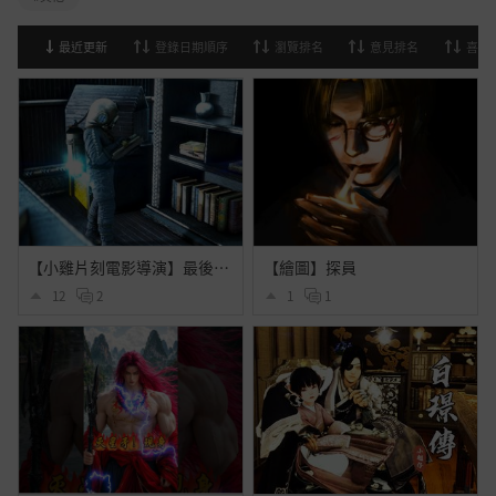
最近更新
登錄日期順序
瀏覽排名
意見排名
喜歡
【小雞片刻電影導演】最後一次下潛
【繪圖】探員
12
2
1
1