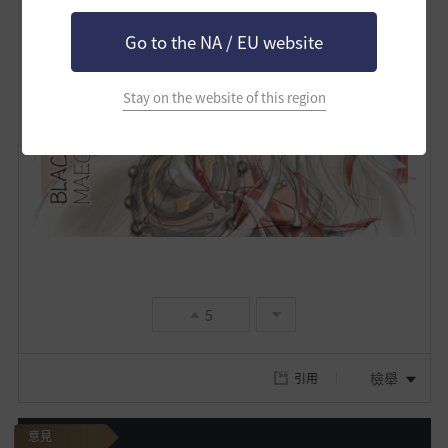
Go to the NA / EU website
Stay on the website of this region
5
檢舉
引用
意見