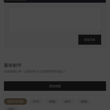
我
要
發
文
撰寫完成
藝術創作
自由展現才華，記錄你的不凡冒險與特殊成就！
撰寫標題
查看所有標籤
#手作
#圖畫
#影片
#截圖
#其他