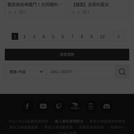
觀音座前神魔鬥！光與闇的白鶴拳驚天之戰 #巴威颱風 #白鶴拳 #光天使 #闇魔王 #觀自在 #神魔大戰
【繪圖】自家的龍女
2
1
2
1
1
2
3
4
5
6
7
8
9
10
next
撰寫標題
搜
尋
Pearl Abyss服務使用條款
個人資料處理辦法
黑色沙漠服務使用條款
黑色沙漠營運政策
黑色沙漠活動規章
冒險家創作指南
客服中心
Cookie 政策