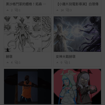
黑沙格鬥家的體格！拓森 滅星矛現世！萬力歸一的極致壓迫感💥
【小雞片刻電影導演】白璟傳
2
1
14
3
赫墩
女神大戰赫墩
4
1
0
1