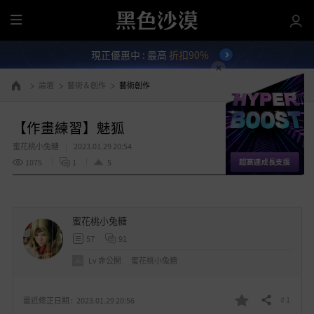
全
部
現正優惠中 : 最高
折扣90%
選
單
論壇
藝術＆創作
藝術創作
前往首頁
【作畫練習】魅狐
蜜花桃小兔糖
2023.01.29 20:54
1075
1
5
蜜花桃小兔糖
57
91
Lv
非公開
蜜花桃小兔糖
# 1
最近修正日期 :
2023.01.29 20:56
分享
我