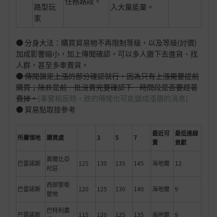
任務路段。
路型玩
入大量能量。
家
● 分身大法：購買貿易物不再限制等級，以及等級(討價)
加成影響縮小，加上傳聞確認，可以多人撒下去進貨、找
人群，甚至多車賣貨。
● 傳聞鎖定上漲的部分確認就行，因為只有上漲需要提前
購買；除非是前一批沒賣完要確認下一時間段是否要趕著
賣掉。
(事實相反時，跌的傳聞也可能變成漲價的消息)
● 貿易點取捨參考
最近可
最低連線
所屬領地
購買處
3
5
7
賣
貢獻
奧爾比亞
巴雷諾斯
125
130
135
145
海地爾
12
村莊
西部警衛
巴雷諾斯
120
125
130
140
海地爾
9
營地
巴特利農
巴雷諾斯
115
120
125
135
海地爾
9