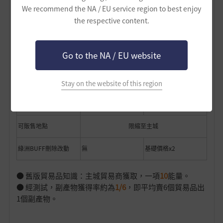
角色貿易等級
=>
We recommend the NA / EU service region to best enjoy
據點投資等級
the respective content.
(2023/05/24 更
購買限制
無
新)
維持角色貿易等
Go to the NA / EU website
級
皇室、走私
刪除
無
Stay on the website of this region
副產物
新增
無
可販售地點
限縮至主城
綠洲BUFF刪除改動
無
基礎價格x2
● 舊版貿易品知識：主城貿易商獲取，一項
10
能量。
● 經測試，副產物獲得率約為
1/6
，即平均賣6個貿易品出
1個副產物。