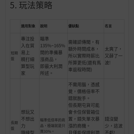
5. 玩法策略
適用對象
說明
優缺點
名言
專注投
瞄準
需確認傳聞，有
入在貿
135%~165%
額外時間成本，
太爽了，
易上
間的準備暴
短期
所以實際時薪比
又薛了一
盤
精打細
漲商品，
所算更低(還有馬
波!
算型玩
即最大利潤
車返程時間)
家
所述。
不需用腦，憑感
覺，價格倍率不
錯就脫手。
但長期屯貨可能
想玩又
會卡住保管箱位
不想出
置，錯失單次暴
錢沒變
瞄準低倍率的商
長期
力
漲的商機。
少，這波
品，極端就是只
盤
買30%。
隨緣型
且僅能保證利潤
不虧!