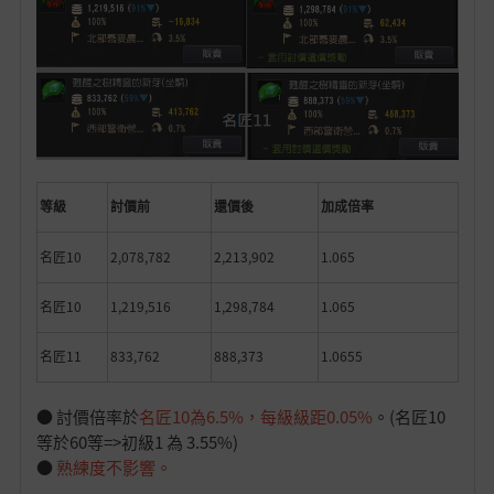
等級
討價前
還價後
加成倍率
名匠10
2,078,782
2,213,902
1.065
名匠10
1,219,516
1,298,784
1.065
名匠11
833,762
888,373
1.0655
● 討價倍率於
名匠10為6.5%，每級級距0.05%
。(名匠10
等於60等=>初級1 為 3.55%)
●
熟練度不影響。