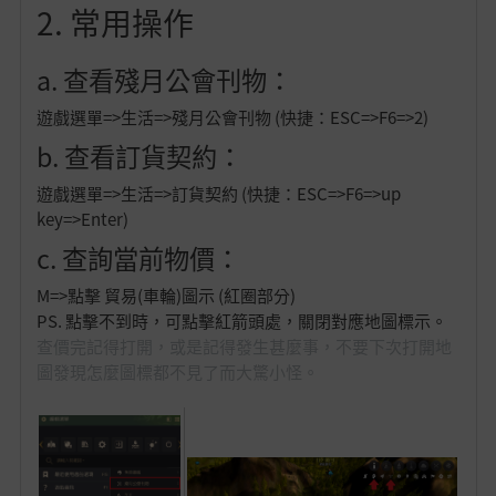
2. 常用操作
a. 查看殘月公會刊物：
遊戲選單=>生活=>殘月公會刊物 (快捷：ESC=>F6=>2)
b. 查看訂貨契約：
遊戲選單=>生活=>訂貨契約 (快捷：ESC=>F6=>up
key=>Enter)
c. 查詢當前物價：
M=>點擊 貿易(車輪)圖示 (紅圈部分)
PS. 點擊不到時，可點擊紅箭頭處，關閉對應地圖標示。
查價完記得打開，或是記得發生甚麼事，不要下次打開地
圖發現怎麼圖標都不見了而大驚小怪。