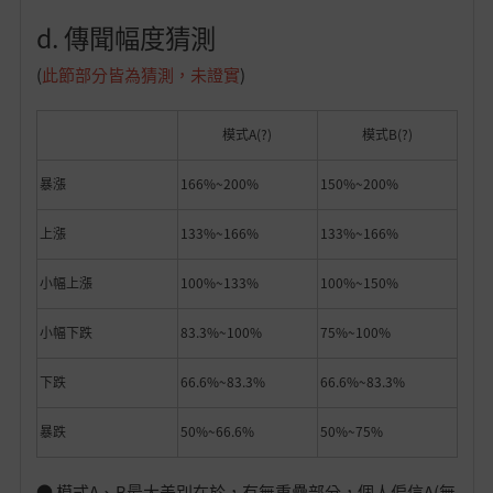
d. 傳聞幅度猜測
(
此節部分皆為猜測，未證實
)
模式A(?)
模式B(?)
暴漲
166%~200%
150%~200%
上漲
133%~166%
133%~166%
小幅上漲
100%~133%
100%~150%
小幅下跌
83.3%~100%
75%~100%
下跌
66.6%~83.3%
66.6%~83.3%
暴跌
50%~66.6%
50%~75%
● 模式A、B最大差別在於，有無重疊部分，個人偏信A(無