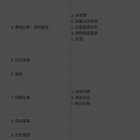
a. 保管費
b. 距離加成倍率
4. 費用計算、測試數據
c. 討價還價倍率
d. 傳聞幅度猜測
e. 利潤
5. 玩法策略
6. 風險
a. 貿易任務
7. 相關任務
b. 冒險日記
c. 每日任務
8. 森林馬車
9. 巨商猜測