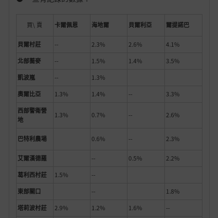
買\ 賣
卡爾佩恩
海地爾
貝爾利亞
爾提諾巴
貝爾村莊
--
2.3%
2.6%
4.1%
北部蕎麥
--
1.5%
1.4%
3.5%
凱波嵐
--
1.3%
奧爾比亞
1.3%
1.4%
--
3.3%
西部警衛營
1.3%
0.7%
--
2.6%
地
巴特利農場
0.6%
--
2.3%
艾爾漢德羅
--
0.5%
2.2%
葛利西村莊
1.5%
--
東部關口
--
1.8%
塔莉波村莊
2.9%
1.2%
1.6%
--