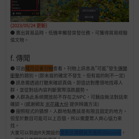
(2023/05/24 更新)
● 賣出貿易品時，低機率觸發突發任務，可獲得貿易經驗
值文物。
f. 傳聞
● 可由
殘月公會刊物
查看，刊物上訊息為"可能"發生
傳聞
衝擊
的類別。(即未寫的確定不發生，但有寫的則不一定)
● 訊息需透過打聽來確認真偽，即造訪對應領地找尋人
群，並從對話內容判斷實際漲跌趨勢。
● 人群為此系統開放前不存在之NPC，可藉由無法對話來
確認。(感謝網友
米花雞大份
提供辨識方法)
● 按照程式的猜想，人群地點應該是有限且固定的地方，
但至於數目可能可以上百個，所以需要眾人齊心協力來
找。
大家可以到由R天開設的
黑色沙漠期貨交易所(Discord)
，