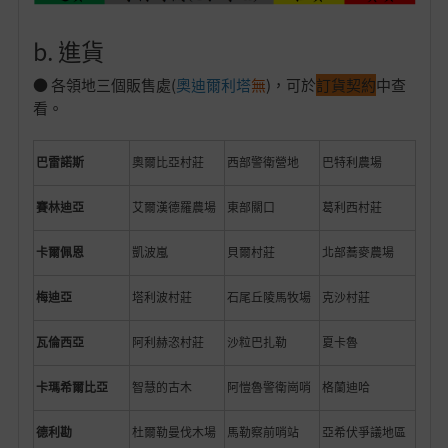
b. 進貨
● 各領地三個販售處(
奧迪爾利塔
無
)，可於
訂貨契約
中查
看。
巴雷諾斯
奧爾比亞村莊
西部警衛營地
巴特利農場
賽林迪亞
艾爾漢德羅農場
東部關口
葛利西村莊
卡爾佩恩
凱波嵐
貝爾村莊
北部蕎麥農場
梅迪亞
塔利波村莊
石尾丘陵馬牧場
克沙村莊
瓦倫西亞
阿利赫恣村莊
沙粒巴扎勒
夏卡魯
卡瑪希爾比亞
智慧的古木
阿愷魯警衛崗哨
格蘭迪哈
德利勘
杜爾勒曼伐木場
馬勒察前哨站
亞希伏爭議地區