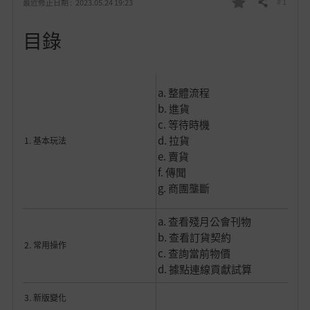
# 1
最近修正日期 :
2023.05.24 19:23
分享
我
目錄
的
最
a. 整體流程
愛
b. 進貨
c. 等待時機
d. 拉貨
1. 基本玩法
e. 賣貨
f. 傳聞
g. 商團壟斷
a. 查看殘月公會刊物
b. 查看訂貨契約
2. 常用操作
c. 查詢當前物價
d. 據點連線貢獻試算
3. 新版變化