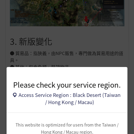
3. 新版變化
● 貿易品：指狹義，由NPC販售，專門做為貿易用途的道
具。
● 其他：包含魚類、裝箱物品
Please check your service region.
貿易品
其他
Access Service Region : Black Desert (Taiwan
距離加成
約原本的8.8%
/ Hong Kong / Macau)
討價還價加成
約原本的14.2%
不變
主要利潤來源
時段價差
This website is optimized for users from the Taiwan /
Hong Kong / Macau region.