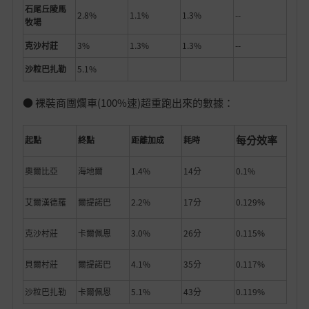
石尾丘陵馬
2.8%
1.1%
1.3%
--
牧場
克沙村莊
3%
1.3%
1.3%
--
沙粒巴扎勒
5.1%
● 裸裝商團爛車(100%速)超重跑出來的數據：
每分效率
起點
終點
距離加成
耗時
奧爾比亞
海地爾
1.4%
14分
0.1%
艾爾漢德羅
爾提諾巴
2.2%
17分
0.129%
克沙村莊
卡爾佩恩
3.0%
26分
0.115%
貝爾村莊
爾提諾巴
4.1%
35分
0.117%
沙粒巴扎勒
卡爾佩恩
5.1%
43分
0.119%