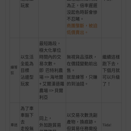
玩家
為正，倍率遲遲
沒起色時薪會慘
不忍睹。
商團壟斷，被迫
低價賣出。
最短路段，
極大化單位
以生活
時間內的交
無視貨品漲跌，
繼續這樣
全能為
易次數。
在價錢變動前出
跑下去，
練等
目標
即 巴特利農
售。
下個月就
狂
沾邊型
場 => 海地爾
就是練等，只賺
可以升級
玩家
+ 艾爾漢德羅
的到油錢。
了！
農場 => 貝爾
利亞
為了車
車豁下
以交易次數洗副
同上，
去
產物，換痕跡。
外加跑貿易
車迷
Tiida!
走投無
但貿易任務需投