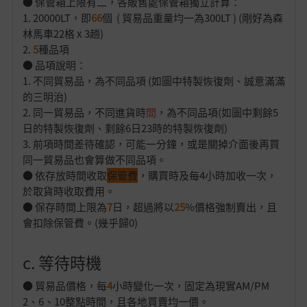
● 保管箱上限有二，各販售處保管箱獨立計算：
1. 20000LT，即
66
個 ( 貿易品重量均一為300LT ) (剛好為森
林馬車22格 x 3趟)
2.
5
種品項
● 品項說明：
1. 不同貿易品，為不同品項 (如圖中特製恢復劑、誠意滿滿
的三明治)
2. 同一貿易品，不同進貨時
間
，為不同品項(如圖中剩餘5
日的特製恢復劑、剩餘6日23時的特製恢復劑)
3. 前項時間差待確認，可能一分鐘，或是關掉介面後再買
同一貿易品也會算做不同品項。
● 依存放時間收取
保管費
，購買時及每4小時加收一次，
於取貨時收取費用。
● 保存時間上限為
7
日，超過將以
25
%價格強制賣出，且
會扣除保管費。(幾乎歸0)
c. 等待時機
● 貿易品價格，每
4
小時變化一次，固定為現實AM/PM
2、6、10整點時間，且各地買賣均一價。