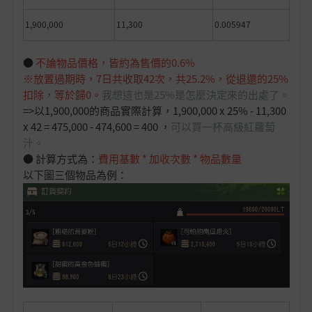
1,900,000
11,300
0.005947
●
不論物品價格，皆約為售價的0.6%
※放置過期時，7日共收取42次，共25.2%，從退還的25%
扣除，等於歸0。
我想這也是25%是怎麼決定來的出處了。
=>以1,900,000的商品實際計算，1,900,000 x 25% - 11,300
x 42 = 475,000 - 474,600 = 400 ，
可以買一杯高級紅蘿蔔
汁。
● 計算方式為：
費用基數 * 加收次數 * 物品數量
以下圖三個物品為例：