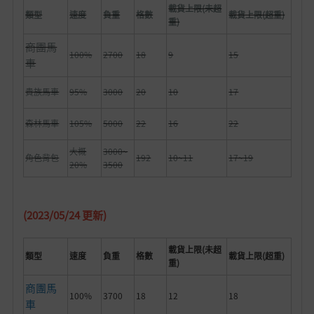
載貨上限(未超
類型
速度
負重
格數
載貨上限(超重)
重)
商團馬
100%
2700
18
9
15
車
貴族馬車
95%
3000
20
10
17
森林馬車
105%
5000
22
16
22
大概
3000~
角色背包
192
10~11
17~19
20%
3500
(2023/05/24 更新)
載貨上限(未超
類型
速度
負重
格數
載貨上限(超重)
重)
商團馬
100%
3700
18
12
18
車