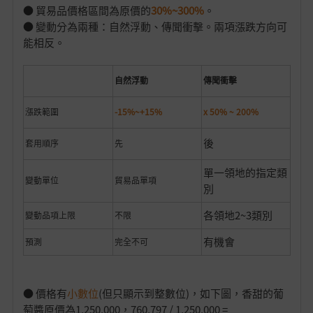
● 貿易品價格區間為原價的
30%~300%
。
● 變動分為兩種：自然浮動、傳聞衝擊。兩項漲跌方向可
能相反。
自然浮動
傳聞衝擊
漲跌範圍
-15%~+15%
x 50% ~ 200%
後
套用順序
先
單一領地的指定類
變動單位
貿易品單項
別
各領地2~3類別
變動品項上限
不限
有機會
預測
完全不可
● 價格有
小數位
(但只顯示到整數位)，如下圖，香甜的葡
萄醬原價為1,250,000，760,797 / 1,250,000 =