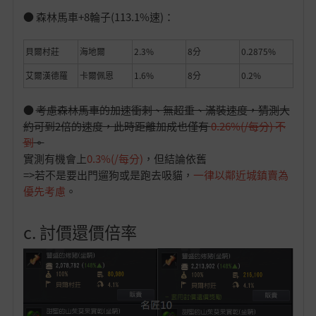
● 森林馬車+8輪子(113.1%速)：
貝爾村莊
海地爾
2.3%
8分
0.2875%
艾爾漢德羅
卡爾佩恩
1.6%
8分
0.2%
●
考慮森林馬車的加速衝刺、無超重、滿裝速度，猜測大
約可到2倍的速度，此時距離加成也僅有
0.26%(/每分) 不
到
。
實測有機會上
0.3%(/每分)
，但結論依舊
=>若不是要出門遛狗或是跑去吸貓，
一律以鄰近城鎮賣為
優先考慮
。
c. 討價還價倍率