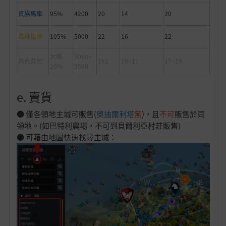
貴族馬車
95%
4200
20
14
20
森林馬車
105%
5000
22
16
22
大概
3000~
角色背包
192
10~11
17~19
20%
3500
e. 賣貨
● 僅各領地主城可販售(
奧迪爾利塔
無
)，且
不可
販售於同
領地。(如巴特利農場，不可到貝爾利亞村莊販售)
● 可藉由地圖快速找尋主城：