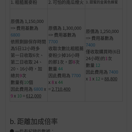
1. 粗糙蕎麥粉
2. 可怕的南瓜燈火
3. 甜蜜的金黃色蜂蜜
原價為 1,150,000
=> 費用基數為
原價為 1,300,000
原價為 1,250,000
6800
=> 費用基數為
=> 費用基數為
依照剩餘保存時間
7700
7400
為5日12小時多
收取次數比粗糙蕎
僅收取購買時(6日
第一日收取6次、
麥粉少掉16小時
24小時)的
1
次
第二日收取 24、
的那1次，即
8
次
數量
12
20、16小時，加
數量
44
因此費用為
7400
總共
9
次
因此費用為
7700
x
1
x
12
=
88,800
數量有
10
個
x
8
x
44
因此費用為
6800
x
=
2,710,400
9
x
10
=
612,000
b. 距離加成倍率
● 一些有紀錄的數據：