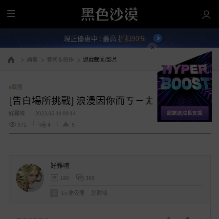
全
部
現正優惠中 : 最高
折扣90%
選
單
論壇
藝術＆創作
遊戲截圖/影片
前往首頁
#截圖
[告白場所挑戰] 浪漫因你而ㄎㄧㄤ
好難唷
2023.05.14 00:14
971
4
5
好難唷
160
369
Lv
非公開
好難唷