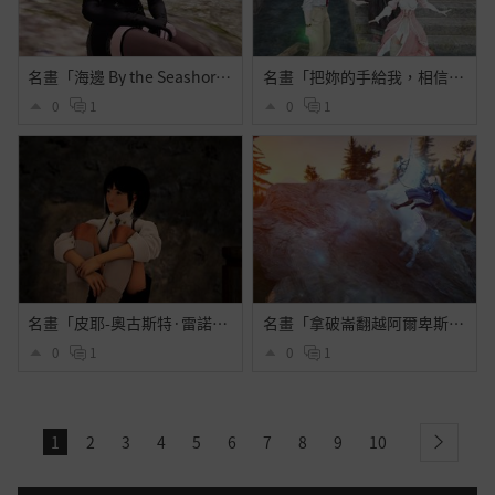
名畫「海邊 By the Seashore」
名畫「把妳的手給我，相信我」
0
1
0
1
名畫「皮耶-奧古斯特·雷諾瓦肖像」
名畫「拿破崙翻越阿爾卑斯山」
0
1
0
1
1
2
3
4
5
6
7
8
9
10
next