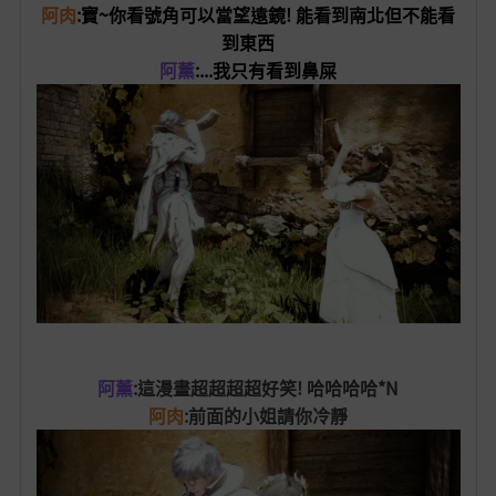
阿肉
:寶~你看號角可以當望遠鏡! 能看到南北但不能看
到東西
阿薰
:...我只有看到鼻屎
阿薰
:這漫畫超超超超好笑! 哈哈哈哈*N
阿肉
:前面的小姐請你冷靜