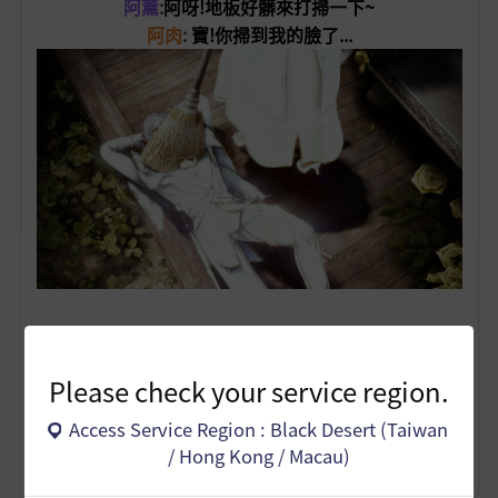
阿薰
:
阿呀!地板好髒來打掃一下~
阿肉
:
寶!你掃到我的臉了...
阿肉
:
寶! 我愛你! 愛你到一百二十歲! 愛你到行天宮飛到外
太空~
Please check your service region.
阿薰
:
阿肉你看我用鼻孔吹號角厲不厲害!!
Access Service Region : Black Desert (Taiwan
/ Hong Kong / Macau)