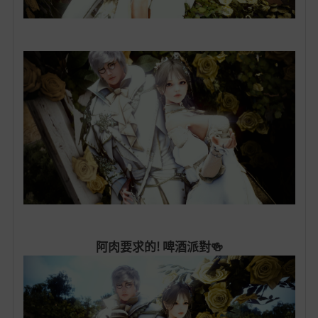
阿肉要求的! 啤酒派對🍻