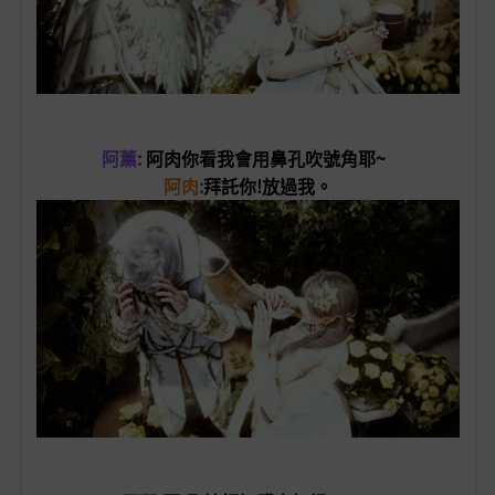
阿薰
:
阿肉你看我會用鼻孔吹號角耶~
阿肉
:
拜託你!放過我。