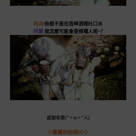
阿肉
:你是不是在我啤酒裡吐口水
阿薰:
我怎麼可能會是辣種人呢~?
感謝收看(*ˇωˇ*人)
♢薰薰的拍照IG♢