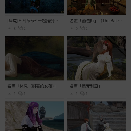
[庫屯]砰砰!砰砰!一起推倒古代的庫屯!可愛的蟲蟲!
名畫「麵包師」（The Baker）
3
2
0
2
名畫「休息（躺著的女孩)」
名畫「奧菲利亞」
1
1
1
1