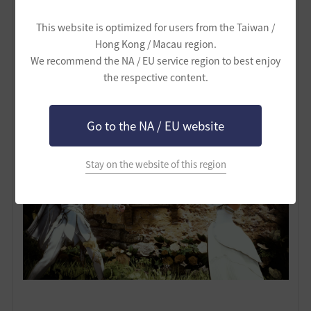
This website is optimized for users from the Taiwan /
Hong Kong / Macau region.
We recommend the NA / EU service region to best enjoy
the respective content.
Go to the NA / EU website
Stay on the website of this region