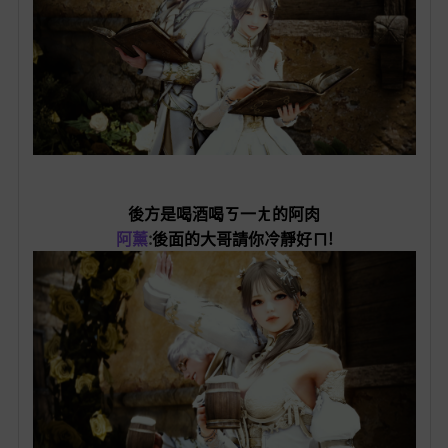
後方是喝酒喝ㄎ一ㄤ的阿肉
阿薰
:
後面的大哥請你冷靜好ㄇ!