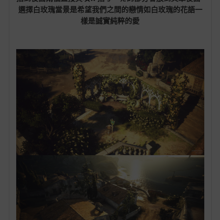
選擇白玫瑰當景是希望我們之間的戀情如白玫瑰的花語一
樣是誠實純粹的愛