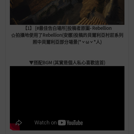
【1】 [#最佳告白場所]投稿者原圖- Rebellion
⚝
拍攝地使用了
Rebellion(安娜)投稿的
貝爾利亞村莊系列
照中貝爾利亞部分場景(*ˇωˇ*人)
▼搭配BGM (其實是個人私心喜歡這首)