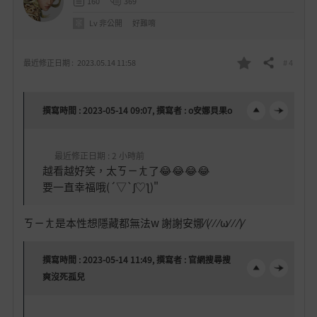
160
369
Lv
非公開
好難唷
# 4
最近修正日期 :
2023.05.14 11:58
分享
我
的
撰寫時間 : 2023-05-14 09:07, 撰寫者 : o安娜貝果o
最
愛
最近修正日期 : 2 小時前
越看越好笑，太ㄎㄧㄤ了😂😂😂😂
要一直幸福哦(´▽`ʃ♡ƪ)"
ㄎㄧㄤ是本性想隱藏都無法w 謝謝安娜⁄(⁄ ⁄ ⁄ω⁄ ⁄ ⁄)⁄
撰寫時間 : 2023-05-14 11:49, 撰寫者 : 官網搜尋搜
爽沒死孤兒