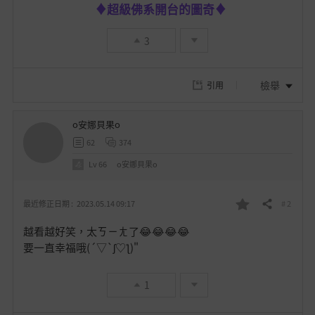
♦超級佛系開台的圖奇♦
3
檢舉
引用
o安娜貝果o
62
374
Lv
66
o安娜貝果o
# 2
最近修正日期 :
2023.05.14 09:17
分享
我
越看越好笑，太ㄎㄧㄤ了😂😂😂😂
的
要一直幸福哦(´▽`ʃ♡ƪ)"
最
1
愛