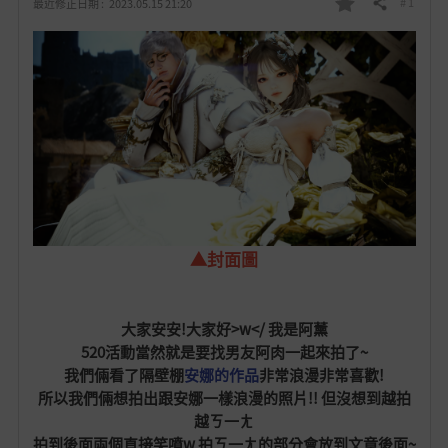
# 1
最近修正日期 :
2023.05.15 21:20
分享
我
的
最
愛
▲封面圖
大家安安!大家好>w</ 我是阿薰
520活動當然就是要找男友阿肉一起來拍了~
我們倆看了隔壁棚
安娜的作品
非常浪漫非常喜歡!
所以我們倆想拍出跟安娜一樣浪漫的照片!! 但沒想到越拍
越ㄎ一ㄤ
拍到後面兩個直接笑噴w 拍ㄎ一ㄤ的部分會放到文章後面~