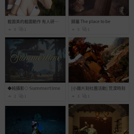
截圖美的截圖動作 有人研究出來的
歸屬 The place to be
0
1
0
1
◆純攝影◇ 𝕊𝕦𝕞𝕞𝕖𝕣𝕥𝕚𝕞𝕖
[小雞片刻社團活動] 荒漠時刻
2
1
3
1