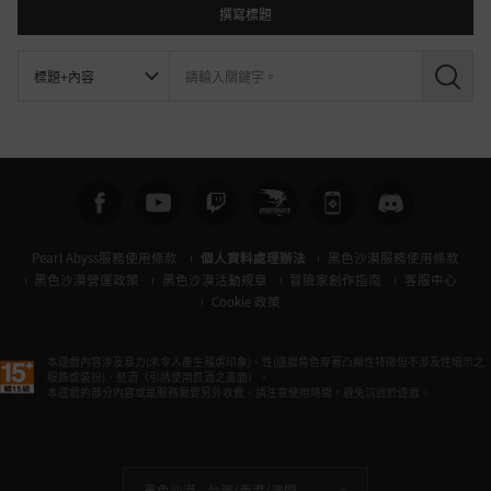
撰寫標題
搜
尋
Pearl Abyss服務使用條款
個人資料處理辦法
黑色沙漠服務使用條款
黑色沙漠營運政策
黑色沙漠活動規章
冒險家創作指南
客服中心
Cookie 政策
本遊戲內容涉及暴力(未令人產生殘虐印象)、性(遊戲角色穿著凸顯性特徵但不涉及性暗示之
服飾或裝扮)、菸酒（引誘使用菸酒之畫面）。
本遊戲的部分內容或是服務需要另外收費。請注意使用時間，避免沉迷於遊戲。
黑色沙漠 -
台灣/香港/澳門