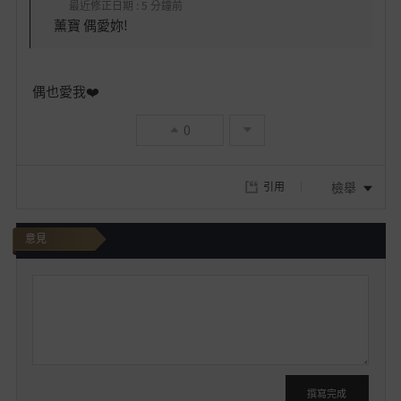
最近修正日期 : 5 分鐘前
薰寶 偶愛妳!
偶也愛我❤️
0
檢舉
引用
意見
我
要
發
文
撰寫完成