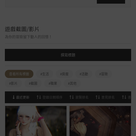
遊戲截圖/影片
為你的冒險留下動人的回憶！
撰寫標題
查看所有標籤
#生活
#房屋
#活動
#冒險
#影片
#截圖
#職業
#其他
最近更新
登錄日期順序
瀏覽排名
意見排名
喜歡