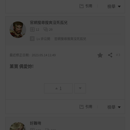
檢舉
引用
官網搜尋搜爽沒死孤兒
12
29
Lv
非公開
官網搜尋搜爽沒死孤兒
# 3
最近修正日期 :
2023.05.14 11:49
分享
我
薰寶 偶愛妳!
的
最
1
愛
檢舉
引用
好難唷