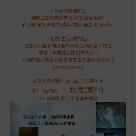
✽每周發放鼓勵金
鼓勵金按貢獻發放 多幫忙 錢包滿滿!!
解任務/出席肯恩/招傭兵/開船/補給/打草/其他
✽投機/生活/戰鬥指南
公會內有很多開服
老人
玩家 定能解答你煩惱
想要了解賺錢秘訣 點擊加入!!
來過的傭兵的出心臟 進會的會員都過裝過馬(?)
(投資有風險 請量力而為)
心動不如密語 有密必回 只怕你不來
鈴鹿(家門)
BY 「勤勉的」----
P.S. 加好友更佳 不會遺失對話