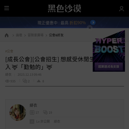
全
部
現正優惠中 : 最高
折扣90%
選
單
論壇
冒險家廣場
公會&好友
前往首頁
#公會
[成長公會][公會招生] 想感受休閒生活? 歡迎加
入 🦌「勤勉的」🦌
緋衣
2023.12.13 09:46
935
2
8
緋衣
17
19
Lv
非公開
緋衣