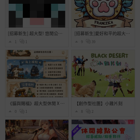
[招募新生] 超大型! 悠閒公會『喵咪茶會』招收夥伴~ฅ^•ﻌ•^ฅ
[招募新生]愛好和平的超大型綜合(副本?)公會-Francesca(2026/06/14 Update)
1
1
9
39
《貓與賜福》超大型休閒 X 海上據點公會— 熱烈招生中(๑•̀ㅂ•́)و
【創作型社團】小雞片刻
0
1
8
2