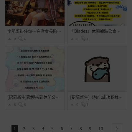
小肥婆掛住你---白雪會長除夕演唱會
『Bladez』休閒據點公會熱烈招生中!招募喜愛PVP的玩家or想嘗試據點PVP的玩家
0
4
0
1
[招募新生]歡迎來到休閒公會,新手嗎? 不懂隨便問哦
[招募新生]《強化成功我就睡》——歡迎來到賭徒系釣魚公會 ━(*｀∀´*)ノ亻!
6
6
0
1
1
2
3
4
5
6
7
8
9
10
next