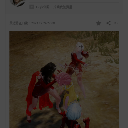
Lv
非公開
斥候代號費里
# 2
最近修正日期 :
2023.12.24 22:08
分享
我
的
最
愛