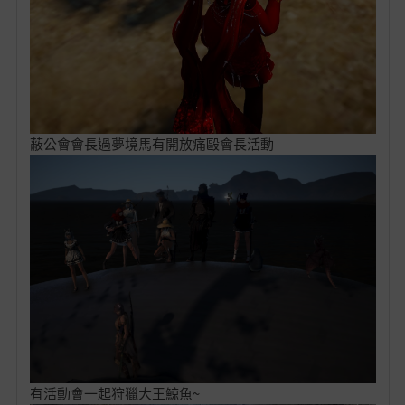
蔽公會會長過夢境馬有開放痛毆會長活動
有活動會一起狩獵大王鯨魚~