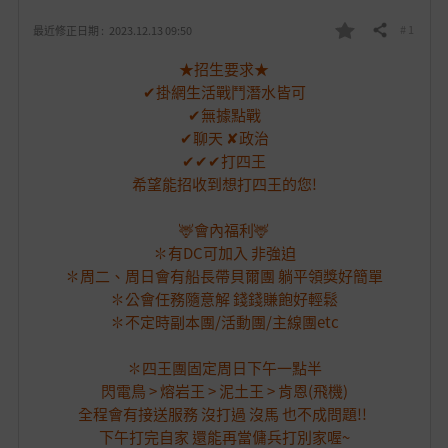
# 1
最近修正日期 :
2023.12.13 09:50
分享
我
★招生要求★
的
✔掛網生活戰鬥潛水皆可
✔無據點戰
最
✔聊天
✘政治
✔✔✔
打四王
愛
希望能招收到想打四王的您!
🦌會內福利🦌
✽有DC可加入 非強迫
✽周二、周日會有船長帶貝爾團 躺平領獎好簡單
✽公會任務隨意解 錢錢賺飽好輕鬆
✽不定時副本團/活動團/主線團etc
✽四王團固定周日下午一點半
閃電鳥 > 熔岩王 > 泥土王 > 肯恩(飛機)
全程會有接送服務 沒打過 沒馬 也不成問題!!
下午打完自家 還能再當傭兵打別家喔~