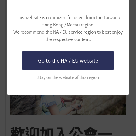
This website is optimized for users from the Taiwan /
Hong Kong / Macau region.
We recommend the NA / EU service region to best enjoy
the respective content.
一起參加官方活動留下有趣回憶
Go to the NA / EU website
Stay on the website of this region
歡迎加入公會一