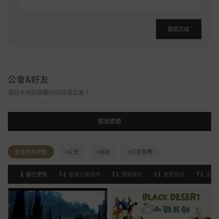
撰寫完成
公會&好友
尋找有相同興趣的同好或公會！
撰寫標題
查看所有標籤
#公會
#朋友
#公會聯賽
最近更新
登錄日期順序
瀏覽排名
意見排名
喜歡