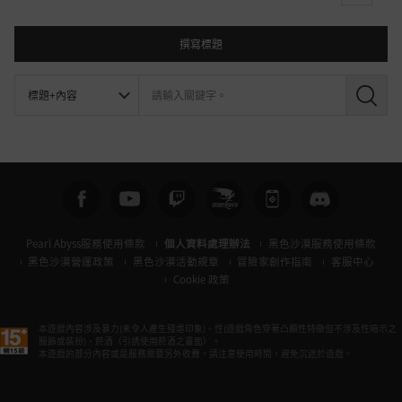
撰寫標題
搜
尋
Pearl Abyss服務使用條款
個人資料處理辦法
黑色沙漠服務使用條款
黑色沙漠營運政策
黑色沙漠活動規章
冒險家創作指南
客服中心
Cookie 政策
本遊戲內容涉及暴力(未令人產生殘虐印象)、性(遊戲角色穿著凸顯性特徵但不涉及性暗示之
服飾或裝扮)、菸酒（引誘使用菸酒之畫面）。
本遊戲的部分內容或是服務需要另外收費。請注意使用時間，避免沉迷於遊戲。