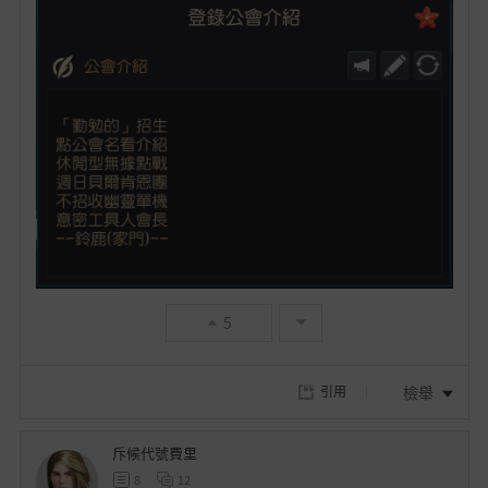
5
檢舉
引用
斥候代號費里
8
12