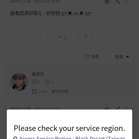
# 2
最近修正日期 :
2025.08.09 18:42
分享
我
臉看起來好軟Q，好想捏 ლ(◉◞౪◟◉ )ლ
的
最
1
愛
檢舉
引用
龍孩兒
9
11
Lv
66
難道是鐵龍
# 3
最近修正日期 :
2025.08.09 15:38
分享
我
吃瓜吃瓜!
的
Please check your service region.
最
Access Service Region : Black Desert (Taiwan