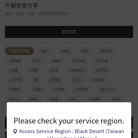
外觀穿搭分享
染色、混搭、美妝，分享你的閃亮造型！
撰寫標題
查看所有標籤
#戰士
#遊俠
#魔女
#狂戰士
#馴獸師
#武士
#梅花
#女武神
#女忍者
#忍者
#巫師
#女巫
#黑暗騎士
#決鬥家
#女鬥神
#蘭
#巡林者
#莎亦
#守護者
#哈薩辛
#諾娃
#大賢者
#珂賽爾
#妲卡尼亞
#羽士
#魅狐
#智者
#道士
#神槍手
#悟空
#熾天使
#探員
Please check your service region.
最近更新
登錄日期順序
瀏覽排名
意見排名
喜歡
Access Service Region : Black Desert (Taiwan