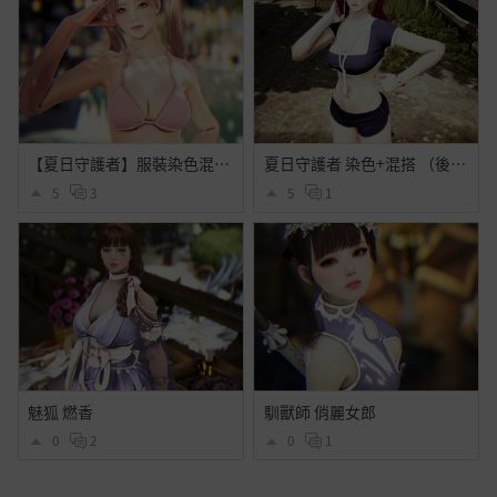
【夏日守護者】服裝染色混搭分享
夏日守護者 染色+混搭 （後面混了點別的發型）
5
3
5
1
魅狐 燃香
馴獸師 俏麗女郎
0
2
0
1