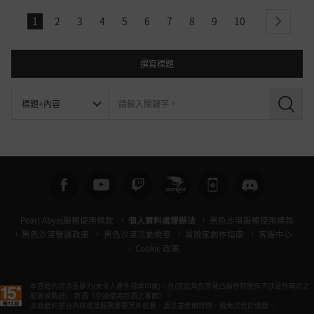
1
2
3
4
5
6
7
8
9
10
next
撰寫標題
搜
尋
Pearl Abyss服務使用條款
個人資料處理辦法
黑色沙漠服務使用條款
黑色沙漠營運政策
黑色沙漠活動規章
冒險家創作指南
客服中心
Cookie 政策
本遊戲內容涉及暴力(未令人產生殘虐印象)、性(遊戲角色穿著凸顯性特徵但不涉及性暗示之
服飾或裝扮)、菸酒（引誘使用菸酒之畫面）。
本遊戲的部分內容或是服務需要另外收費。請注意使用時間，避免沉迷於遊戲。