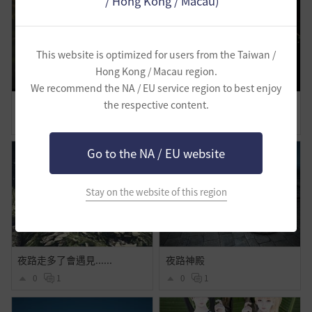
/ Hong Kong / Macau)
This website is optimized for users from the Taiwan /
Hong Kong / Macau region.
We recommend the NA / EU service region to best enjoy
◆混搭◆ 夏日柑橘
夜路, 夜放花千树
the respective content.
5
2
0
1
Go to the NA / EU website
Stay on the website of this region
夜路走多了會遇見......
夜路神殿
0
1
0
1