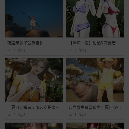
夜路走多了就想夜釣
【清涼一夏】柑橘&守護者
0
1
2
1
﹝夏日守護者﹞服裝穿搭染色分享 ft.多職業
莎亦救生員當值中｜夏日守護者
3
3
1
1