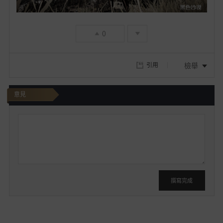
0
檢舉
引用
意見
我
要
發
文
撰寫完成