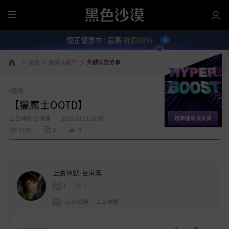
全
部
現正優惠中 : 最高
折扣90%
選
單
論壇
藝術＆創作
外觀穿搭分享
前往首頁
#智者
【獵魔士OOTD】
上古神獸-台港澳
2025.08.11 18:00
1115
1
0
上古神獸-台港澳
1
1
Lv
非公開
上古神獸