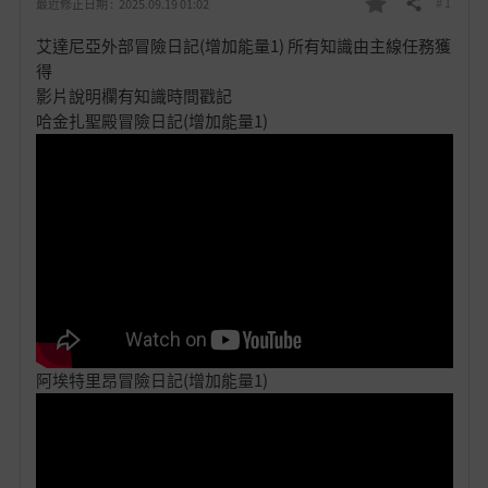
# 1
最近修正日期 :
2025.09.19 01:02
分享
我
艾達尼亞外部冒險日記(增加能量1) 所有知識由主線任務獲
的
得
影片說明欄有知識時間戳記
最
哈金扎聖殿冒險日記(增加能量1)
愛
阿埃特里昂冒險日記(增加能量1)