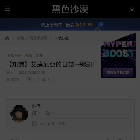
全
部
現正優惠中 : 最高
折扣90%
選
單
論壇
冒險家廣場
TIP及訣竅
前往首頁
#冒險日記
#知識
#能量
【知識】艾達尼亞的日誌+探險II
蘇侍
2025.08.26 00:40
5370
1
3
蘇侍
9
15
Lv
非公開
心寒