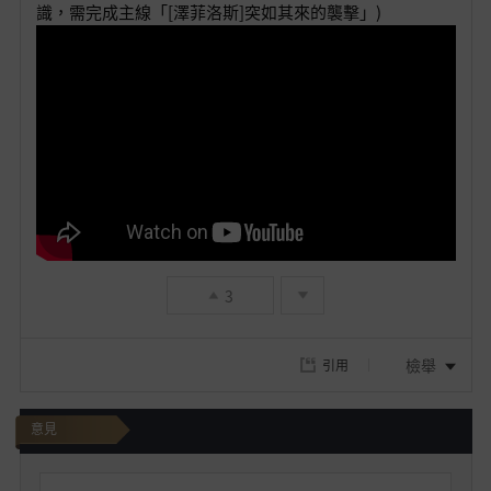
識，需完成主線「[澤菲洛斯]突如其來的襲擊」)
3
檢舉
引用
意見
我