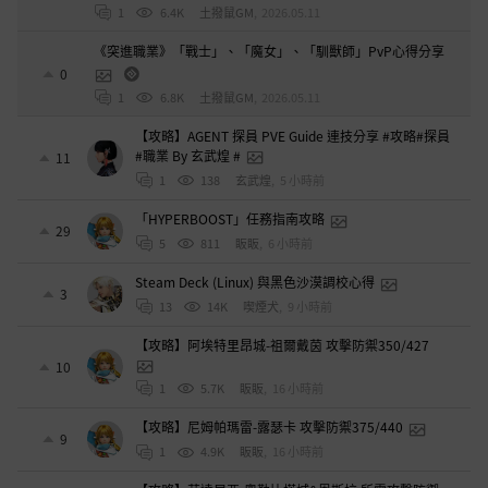
1
6.4K
土撥鼠GM
,
2026.05.11
《突進職業》「戰士」、「魔女」、「馴獸師」PvP心得分享
0
1
6.8K
土撥鼠GM
,
2026.05.11
【攻略】AGENT 探員 PVE Guide 連技分享 #攻略#探員
#職業 By 玄武煌 #
11
1
138
玄武煌
,
5 小時前
「HYPERBOOST」任務指南攻略
29
5
811
眅眅
,
6 小時前
Steam Deck (Linux) 與黑色沙漠調校心得
3
13
14K
喫煙犬
,
9 小時前
【攻略】阿埃特里昂城-祖爾戴茵 攻擊防禦350/427
10
1
5.7K
眅眅
,
16 小時前
【攻略】尼姆帕瑪雷-露瑟卡 攻擊防禦375/440
9
1
4.9K
眅眅
,
16 小時前