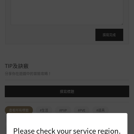
要
發
文
撰寫完成
TIP及訣竅
分享你在遊戲中的冒險攻略！
撰寫標題
查看所有標籤
#生活
#PVP
#PVE
#道具
#任務
#冒險日記
#知識
#能量
#強化
#NPC
Please check your service region.
#據點戰
#佔領戰
#新手冒險家
#活動
#攻略