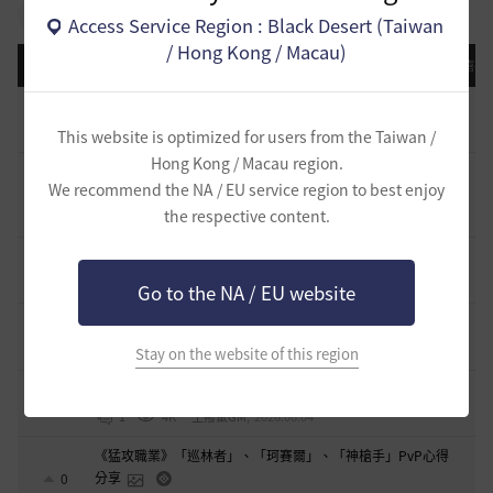
#物品交換
#職業
#其他
Access Service Region : Black Desert (Taiwan
/ Hong Kong / Macau)
最近更新
登錄日期順序
瀏覽排名
意見排名
喜歡
《受邀冒險家評分》PvP對戰相性分析
1
1
944
土撥鼠GM
,
2026.07.02
This website is optimized for users from the Taiwan /
Hong Kong / Macau region.
《猛攻、守護職業》「魅狐」、「智者」PvP心得分享
We recommend the NA / EU service region to best enjoy
0
the respective content.
1
3.2K
土撥鼠GM
,
2026.06.11
《突進職業》「女巫」、「蘭」PvP心得分享
1
1
3.2K
土撥鼠GM
,
2026.06.11
Go to the NA / EU website
《突進職業》「大賢者」、「道士」PvP心得分享
1
1
4.1K
土撥鼠GM
,
2026.06.04
Stay on the website of this region
《守護職業》「諾娃」、「智者」PvP心得分享
0
1
4K
土撥鼠GM
,
2026.06.04
《猛攻職業》「巡林者」、「珂賽爾」、「神槍手」PvP心得
分享
0