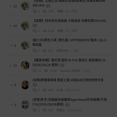
【攻略】艾達尼亞-奧勒比塔城&恩斯拉 所需攻擊防禦
385/445
22
3
7.5K
眅眅
,
16 小時前
【攻略】特內布拉烏姆城-卡勒堤安 攻擊防禦390/450
14
1
6.3K
眅眅
,
16 小時前
(施工中)黑色沙漠 | 簡化篇 | HYPERBOOST版本 | Ep.1~
學院篇
0
1
197
鼠鼠6998
,
1 日前
【職業攻略】熾天使 聖約 AI PvE 最佳化 無限連招 V2
(2026/04/28 更新)
22
11
13.8K
Azariaz-台港澳
,
1 日前
[攻略]新職業探員 繁星之墓 6招指法打倒地怪物分享
9
2
284
NC爸
,
2026.08.06
[攻略]新手/回鍋最快速獲取hyperboost所有裝備(不用
C%)(2026/08/06更新)
3
1
315
熊貓王
,
2026.08.06