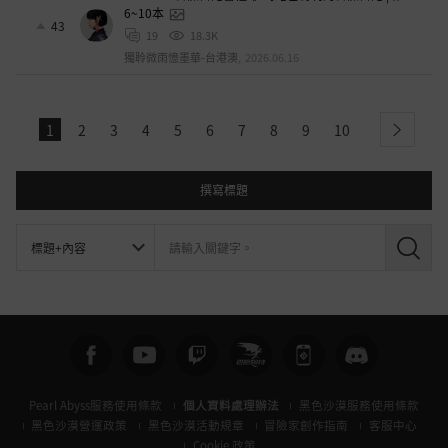
6~10本
43
19
18.3K
獨聆微雨憶墨華-台港澳
,
2026.06.16
1
2
3
4
5
6
7
8
9
10
next
撰寫標題
搜
尋
Pearl Abyss服務使用條款
個人資料處理辦法
黑色沙漠服務使用條款
黑色沙漠營運政策
黑色沙漠活動規章
冒險家創作指南
客服中心
Cookie 政策