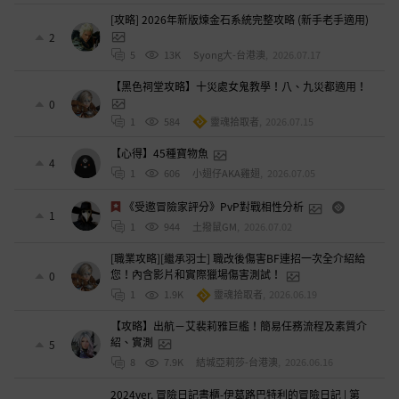
[攻略] 2026年新版煉金石系統完整攻略 (新手老手適用)
2
5
13K
Syong大-台港澳
,
2026.07.17
【黑色祠堂攻略】十災處女鬼教學！八、九災都適用！
0
1
584
靈魂拾取者
,
2026.07.15
【心得】45種寶物魚
4
1
606
小翅仔AKA雞翅
,
2026.07.05
《受邀冒險家評分》PvP對戰相性分析
1
1
944
土撥鼠GM
,
2026.07.02
[職業攻略][繼承羽士] 職改後傷害BF連招一次全介紹給
您！內含影片和實際獵場傷害測試！
0
1
1.9K
靈魂拾取者
,
2026.06.19
【攻略】出航－艾裴莉雅巨艦！簡易任務流程及素質介
紹、實測
5
8
7.9K
結城亞莉莎-台港澳
,
2026.06.16
2024ver. 冒險日記書櫃-伊葛路巴特利的冒險日記 | 第