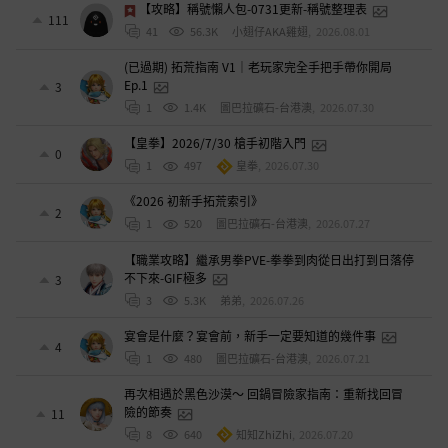
【攻略】稱號懶人包-0731更新-稱號整理表
111
41
56.3K
小翅仔AKA雞翅
,
2026.08.01
(已過期) 拓荒指南 V1｜老玩家完全手把手帶你開局
Ep.1
3
1
1.4K
圖巴拉礦石-台港澳
,
2026.07.30
【皇拳】2026/7/30 槍手初階入門
0
1
497
皇拳
,
2026.07.30
《2026 初新手拓荒索引》
2
1
520
圖巴拉礦石-台港澳
,
2026.07.27
【職業攻略】繼承男拳PVE-拳拳到肉從日出打到日落停
不下來-GIF極多
3
3
5.3K
弟弟
,
2026.07.26
宴會是什麼？宴會前，新手一定要知道的幾件事
4
1
480
圖巴拉礦石-台港澳
,
2026.07.21
再次相遇於黑色沙漠～ 回鍋冒險家指南：重新找回冒
險的節奏
11
8
640
知知ZhiZhi
,
2026.07.20