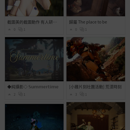
截圖美的截圖動作 有人研究出來的
歸屬 The place to be
0
1
0
1
◆純攝影◇ 𝕊𝕦𝕞𝕞𝕖𝕣𝕥𝕚𝕞𝕖
[小雞片刻社團活動] 荒漠時刻
2
1
3
1