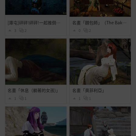
[庫屯]砰砰!砰砰!一起推倒古代的庫屯!可愛的蟲蟲!
名畫「麵包師」（The Baker）
3
2
0
2
名畫「休息（躺著的女孩)」
名畫「奧菲利亞」
1
1
1
1