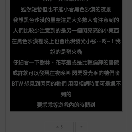
雖然短暫但也不能小看黑色沙漠的夜景
我想黑色沙漠的星空這是大多數人會注意到的
人們
比較少注意到的是另一個閃亮亮的小東西
在黑色沙漠裡晚上也會出現發光小強…呀~！我
說的是螢火蟲
仔細看一下樹林、花草叢或是比較偏靜的書院
或許就可以發現在夜晚
🌟
閃閃發光🌟的牠們唷
BTW 想見到閃閃的牠們 用照相調時間可是遇不
到的
要乖乖等遊戲內的時間到
5