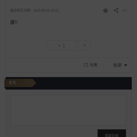
# 5
最近修正日期 :
2025.09.08 15:21
分享
我
讚!!
的
最
1
愛
檢舉
引用
意見
我
要
發
文
撰寫完成