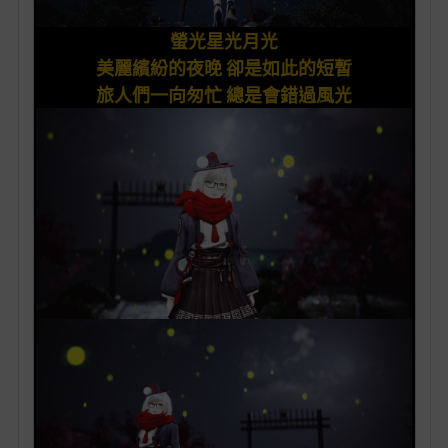
螢光
星光
月光
美麗
繽紛
的
夜
晚
卻是如此的短暫
旅人們一向匆忙 總是會錯過風光