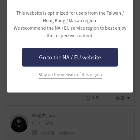
根上這個最粗的回憶吧-台港澳
This website is optimized for users from the Taiwan /
12
28
Hong Kong / Macau region.
Lv
非公開
根上這個最粗的回憶吧
We recommend the NA / EU service region to best enjoy
the respective content.
# 4
最近修正日期 :
2025.09.08 15:06
分享
我
?
Go to the NA / EU website
的
最
Stay on the website of this region
1
愛
檢舉
引用
Oo蒼之月oO
4
5
Lv
非公開
Oo蒼月oO