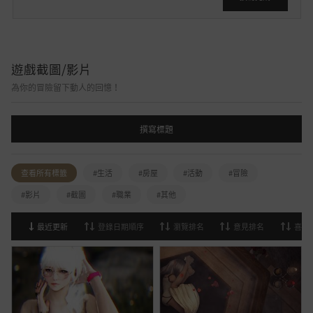
遊戲截圖/影片
為你的冒險留下動人的回憶！
撰寫標題
查看所有標籤
#生活
#房屋
#活動
#冒險
#影片
#截圖
#職業
#其他
最近更新
登錄日期順序
瀏覽排名
意見排名
喜歡