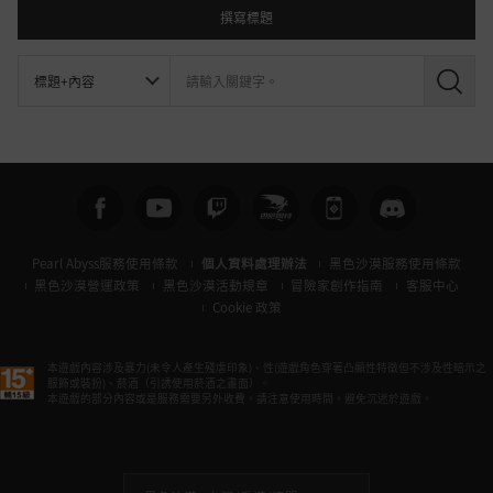
撰寫標題
搜
尋
Pearl Abyss服務使用條款
個人資料處理辦法
黑色沙漠服務使用條款
黑色沙漠營運政策
黑色沙漠活動規章
冒險家創作指南
客服中心
Cookie 政策
本遊戲內容涉及暴力(未令人產生殘虐印象)、性(遊戲角色穿著凸顯性特徵但不涉及性暗示之
服飾或裝扮)、菸酒（引誘使用菸酒之畫面）。
本遊戲的部分內容或是服務需要另外收費。請注意使用時間，避免沉迷於遊戲。