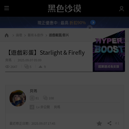
全
部
現正優惠中 : 最高
折扣90%
選
單
論壇
藝術＆創作
遊戲截圖/影片
前往首頁
【遊戲彩蛋】Starlight & Firefly
貝瑪
2025.09.07 05:09
2647
5
9
貝瑪
81
108
Lv
非公開
貝瑪
# 1
最近修正日期 :
2025.09.07 17:45
分享
我