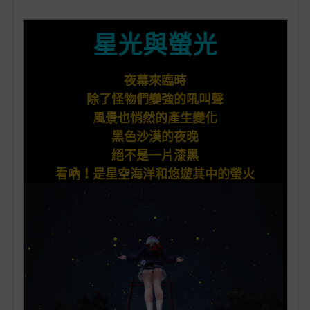
的
星光與螢光
最
愛
夜幕來臨時
除了怪物們變強的吼叫聲
風景也悄然的產生變化
黑色沙漠的夜晚
絕不是一片漆黑
看吶！是星空海洋和悠遊其中的螢火