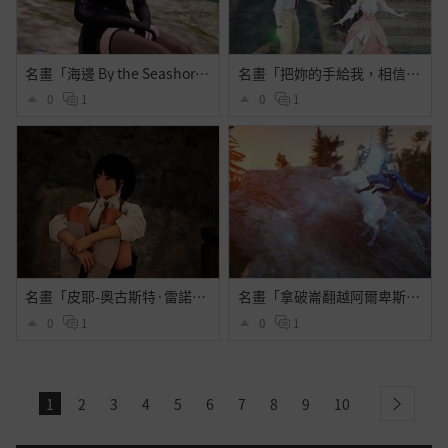
名畫「海邊 By the Seashore」
名畫「把妳的手給我，相信我」
0
1
0
1
名畫「皮耶-奧古斯特·雷諾瓦肖像」
名畫「拿破崙翻越阿爾卑斯山」
0
1
0
1
1
2
3
4
5
6
7
8
9
10
next