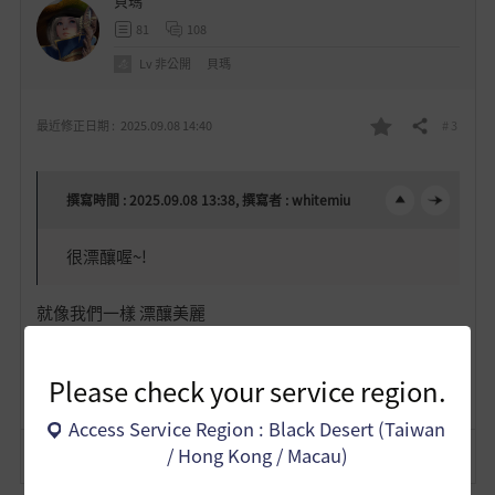
貝瑪
81
108
Lv
非公開
貝瑪
# 3
最近修正日期 :
2025.09.08 14:40
分享
我
的
撰寫時間 : 2025.09.08 13:38, 撰寫者 : whitemiu
o
c
最
很漂釀喔~!
p
l
愛
e
o
就像我們一樣 漂釀美麗
n
s
Please check your service region.
1
e
Access Service Region : Black Desert (Taiwan
/ Hong Kong / Macau)
檢舉
引用