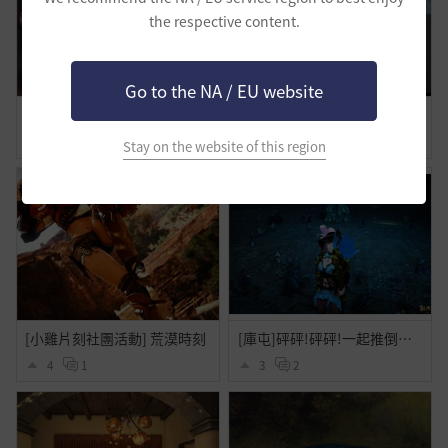
the respective content.
Go to the NA / EU website
歸屬 The place to be
◆純攝影◇ 𝕊𝕦𝕞𝕞𝕖𝕣𝕥𝕚𝕞𝕖
0
1
3
1
Stay on the website of this region
[小雞片刻社團活動] 荒漠時刻
[庫屯]砰砰!砰砰!一起推倒古代的庫屯!可愛的蟲蟲!
4
1
3
2