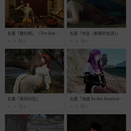
名畫「麵包師」（The Baker）
名畫「休息（躺著的女孩)」
0
2
1
1
名畫「奧菲利亞」
名畫「海邊 By the Seashore」
1
1
0
1