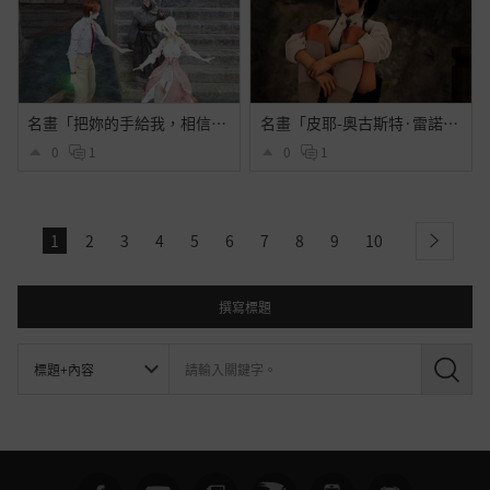
名畫「把妳的手給我，相信我」
名畫「皮耶-奧古斯特·雷諾瓦肖像」
0
1
0
1
1
2
3
4
5
6
7
8
9
10
next
撰寫標題
搜
尋