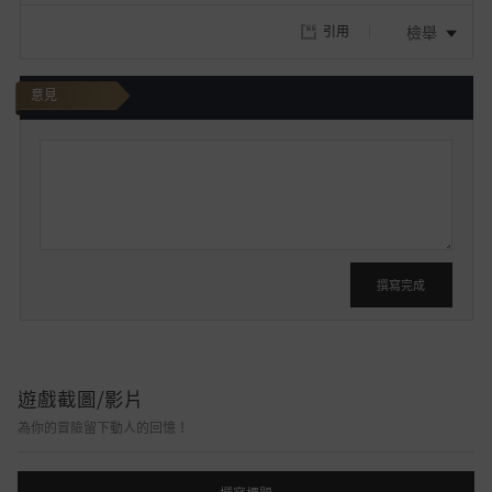
檢舉
引用
意見
我
要
發
文
撰寫完成
遊戲截圖/影片
為你的冒險留下動人的回憶！