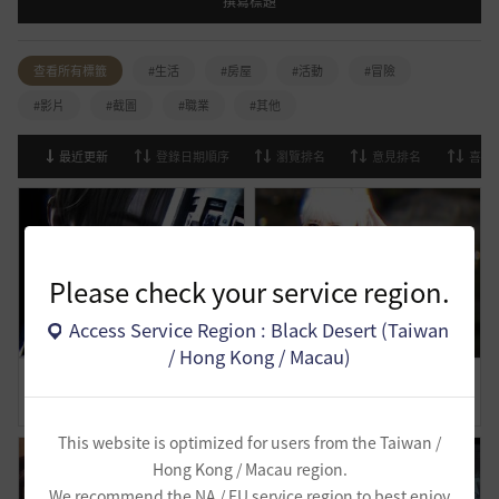
撰寫標題
查看所有標籤
#生活
#房屋
#活動
#冒險
#影片
#截圖
#職業
#其他
最近更新
登錄日期順序
瀏覽排名
意見排名
喜歡
Please check your service region.
Access Service Region : Black Desert (Taiwan
/ Hong Kong / Macau)
【小雞片刻社團活動】Agent
截圖美的截圖動作 有人研究出來的
1
1
0
1
This website is optimized for users from the Taiwan /
Hong Kong / Macau region.
We recommend the NA / EU service region to best enjoy