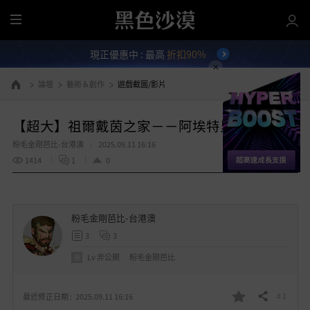
全
部
現正優惠中 : 最高
折扣90%
選
單
論壇
藝術＆創作
遊戲截圖/影片
前往首頁
【超大】祖爾戴茵之家－－阿埃特里昂城
粉毛金剛芭比-台港澳
2025.09.11 16:16
1414
1
0
粉毛金剛芭比-台港澳
3
3
Lv
非公開
粉毛金剛芭比
# 1
最近修正日期 :
2025.09.11 16:16
分享
我