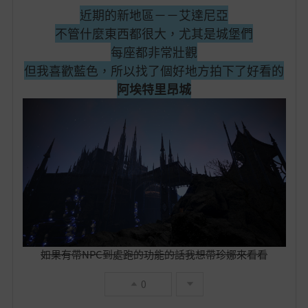
近期的新地區－－艾達尼亞
的
不管什麼東西都很大，尤其是城堡們
每座都非常壯觀
最
但我喜歡藍色，所以找了個好地方拍下了好看的
愛
阿埃特里昂城
如果有帶NPC到處跑的功能的話我想帶珍娜來看看
0