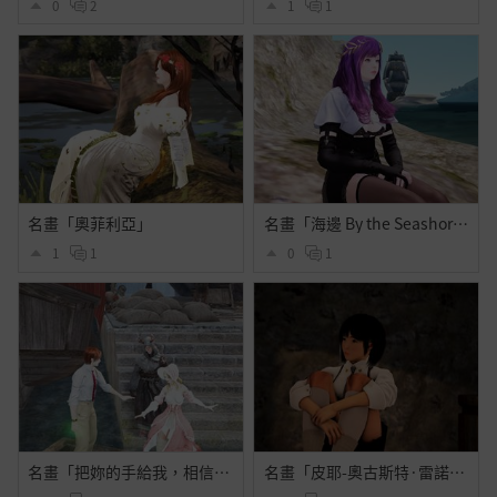
0
2
1
1
名畫「奧菲利亞」
名畫「海邊 By the Seashore」
1
1
0
1
名畫「把妳的手給我，相信我」
名畫「皮耶-奧古斯特·雷諾瓦肖像」