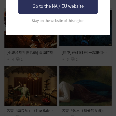
0
1
3
1
Go to the NA / EU website
Stay on the website of this region
[小雞片刻社團活動] 荒漠時刻
[庫屯]砰砰!砰砰!一起推倒古代的庫屯!可愛的蟲蟲!
4
1
3
2
名畫「麵包師」（The Baker）
名畫「休息（躺著的女孩)」