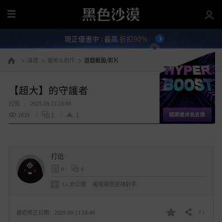
全
部
現正優惠中 : 最高
折扣90%
選
單
論壇
藝術＆創作
遊戲截圖/影片
前往首頁
【超大】的守護者
打低
2025.09.11 18:46
1619
1
1
打低
6
6
Lv
非公開
喔喔喔我是神射手
# 1
最近修正日期 :
2025.09.11 18:46
分享
我