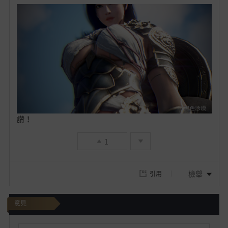
的
最
愛
讚！
1
檢舉
引用
意見
我