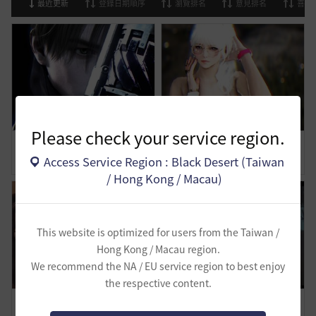
最近更新
登錄日期順序
瀏覽排名
意見排名
喜歡
Please check your service region.
【小雞片刻社團活動】Agent
截圖美的截圖動作 有人研究出來的
Access Service Region : Black Desert (Taiwan
1
1
0
1
/ Hong Kong / Macau)
This website is optimized for users from the Taiwan /
Hong Kong / Macau region.
We recommend the NA / EU service region to best enjoy
the respective content.
歸屬 The place to be
◆純攝影◇ 𝕊𝕦𝕞𝕞𝕖𝕣𝕥𝕚𝕞𝕖