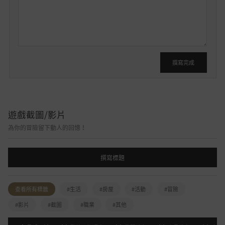
要
發
文
撰寫完成
遊戲截圖/影片
為你的冒險留下動人的回憶！
撰寫標題
查看所有標籤
#生活
#房屋
#活動
#冒險
#影片
#截圖
#職業
#其他