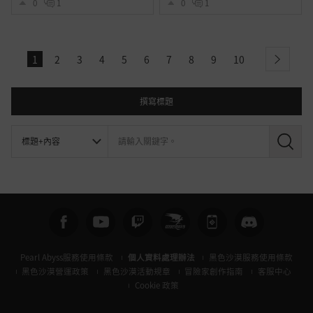
0
1
0
1
1
2
3
4
5
6
7
8
9
10
next
撰寫標題
搜
尋
Pearl Abyss服務使用條款
個人資料處理辦法
黑色沙漠服務使用條款
黑色沙漠營運政策
黑色沙漠活動規章
冒險家創作指南
客服中心
Cookie 政策