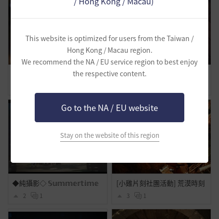
/ Hong Kong / Macau)
This website is optimized for users from the Taiwan /
Hong Kong / Macau region.
We recommend the NA / EU service region to best enjoy
截圖美的截圖動作 有人研究出來的
歸屬 The place to be
the respective content.
0
1
0
1
Go to the NA / EU website
Stay on the website of this region
◆純攝影◇ 𝕊𝕦𝕞𝕞𝕖𝕣𝕥𝕚𝕞𝕖
[小雞片刻社團活動] 荒漠時刻
2
1
3
1