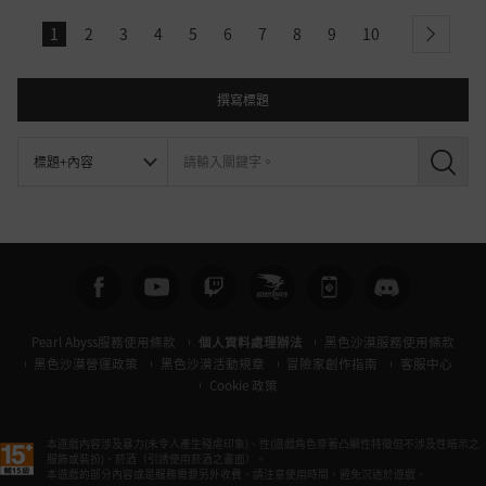
1
2
3
4
5
6
7
8
9
10
next
撰寫標題
搜
尋
Pearl Abyss服務使用條款
個人資料處理辦法
黑色沙漠服務使用條款
黑色沙漠營運政策
黑色沙漠活動規章
冒險家創作指南
客服中心
Cookie 政策
本遊戲內容涉及暴力(未令人產生殘虐印象)、性(遊戲角色穿著凸顯性特徵但不涉及性暗示之
服飾或裝扮)、菸酒（引誘使用菸酒之畫面）。
本遊戲的部分內容或是服務需要另外收費。請注意使用時間，避免沉迷於遊戲。