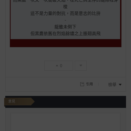
梭
這不是力量的對抗，而是意志的比拚
-
龍雖未倒下
但黑鷹依舊在烈焰餘燼之上振翅高飛
0
檢舉
引用
意見
我
要
發
文