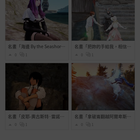
名畫「海邊 By the Seashore」
名畫「把妳的手給我，相信我」
0
1
0
1
名畫「皮耶-奧古斯特·雷諾瓦肖像」
名畫「拿破崙翻越阿爾卑斯山」
0
1
0
1