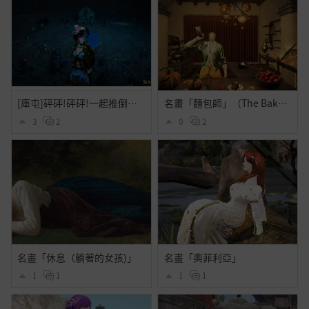
[庫屯]砰砰!砰砰!一起推倒古代的庫屯!可愛的蟲蟲!
名畫「麵包師」（The Baker）
3
2
0
2
名畫「休息（躺著的女孩)」
名畫「奧菲利亞」
1
1
1
1