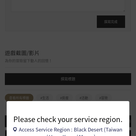
撰寫完成
遊戲截圖/影片
為你的冒險留下動人的回憶！
撰寫標題
查看所有標籤
#生活
#房屋
#活動
#冒險
#影片
#截圖
#職業
#其他
Please check your service region.
最近更新
登錄日期順序
瀏覽排名
意見排名
喜歡
Access Service Region : Black Desert (Taiwan