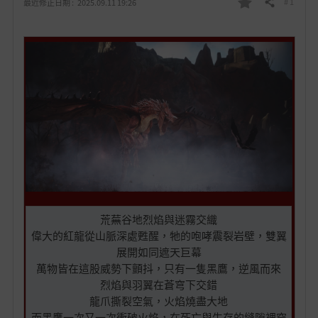
# 1
最近修正日期 :
2025.09.11 19:26
分享
我
的
最
愛
荒蕪谷地烈焰與迷霧交織
偉大的紅龍從山脈深處甦醒，牠的咆哮震裂岩壁，雙翼
展開如同遮天巨幕
萬物皆在這股威勢下顫抖，只有一隻黑鷹，逆風而來
烈焰與羽翼在蒼穹下交錯
龍爪撕裂空氣，火焰燒盡大地
而黑鷹一次又一次衝破火焰，在死亡與生存的縫隙裡穿