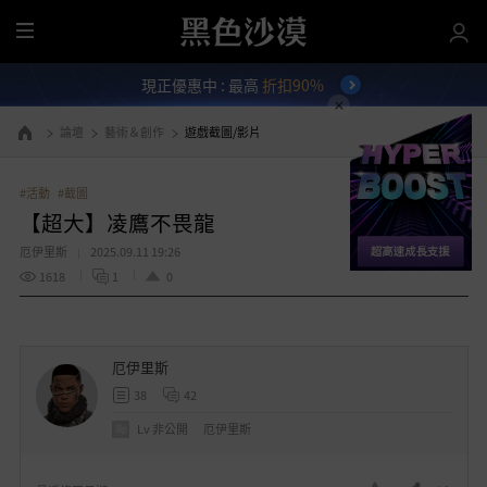
全
部
現正優惠中 : 最高
折扣90%
選
單
論壇
藝術＆創作
遊戲截圖/影片
前往首頁
#活動
#截圖
【超大】凌鷹不畏龍
厄伊里斯
2025.09.11 19:26
1618
1
0
厄伊里斯
38
42
Lv
非公開
厄伊里斯