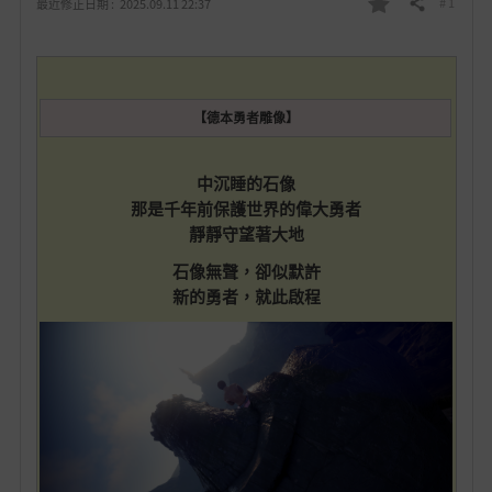
# 1
最近修正日期 :
2025.09.11 22:37
分享
我
的
最
【德本勇者雕像】
愛
中沉睡的石像
那是千年前保護世界的偉大勇者
靜靜守望著大地
石像無聲，卻似默許
新的勇者，就此啟程