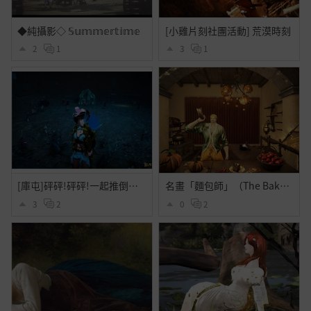
◆純攝影◇ 𝕊𝕦𝕞𝕞𝕖𝕣𝕥𝕚𝕞𝕖
[小雞片刻社團活動] 荒漠時刻
2
1
3
1
[庫屯]砰砰!砰砰!一起推倒古代的庫屯!可愛的蟲蟲!
名畫「麵包師」（The Baker）
3
2
0
2