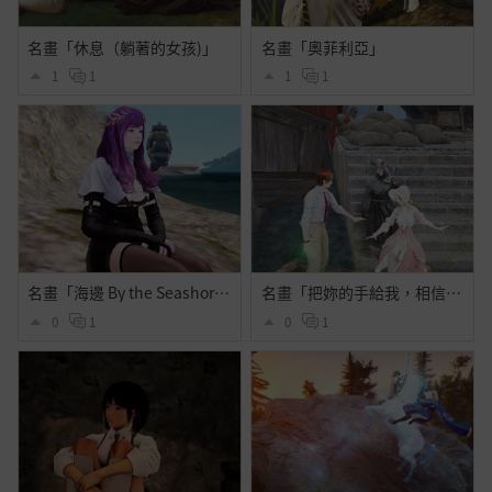
名畫「休息（躺著的女孩)」
名畫「奧菲利亞」
1
1
1
1
名畫「海邊 By the Seashore」
名畫「把妳的手給我，相信我」
0
1
0
1