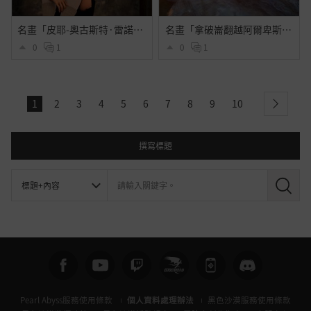
名畫「皮耶-奧古斯特·雷諾瓦肖像」
名畫「拿破崙翻越阿爾卑斯山」
0
1
0
1
1
2
3
4
5
6
7
8
9
10
next
撰寫標題
搜
尋
Pearl Abyss服務使用條款
個人資料處理辦法
黑色沙漠服務使用條款