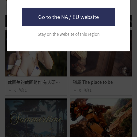
#影片
#截圖
#職業
#其他
Go to the NA / EU website
最近更新
登錄日期順序
瀏覽排名
意見排名
喜歡
Stay on the website of this region
截圖美的截圖動作 有人研究出來的
歸屬 The place to be
0
1
0
1