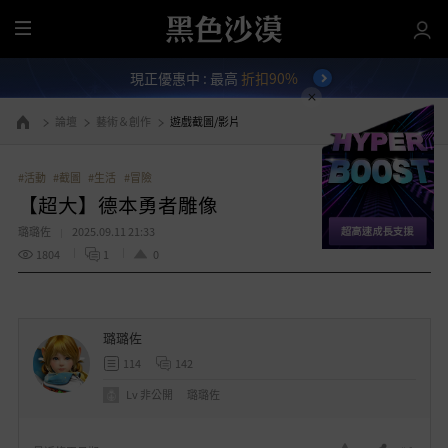
全
部
現正優惠中 : 最高
折扣90%
選
單
論壇
藝術＆創作
遊戲截圖/影片
前往首頁
#活動
#截圖
#生活
#冒險
【超大】德本勇者雕像
璐璐佐
2025.09.11 21:33
1804
1
0
璐璐佐
114
142
Lv
非公開
璐璐佐