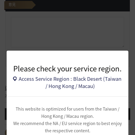
意見
我
要
發
文
撰寫完成
Please check your service region.
Access Service Region : Black Desert (Taiwan
/ Hong Kong / Macau)
遊戲截圖/影片
為你的冒險留下動人的回憶！
This website is optimized for users from the Taiwan /
撰寫標題
Hong Kong / Macau region.
We recommend the NA / EU service region to best enjoy
the respective content.
查看所有標籤
#生活
#房屋
#活動
#冒險