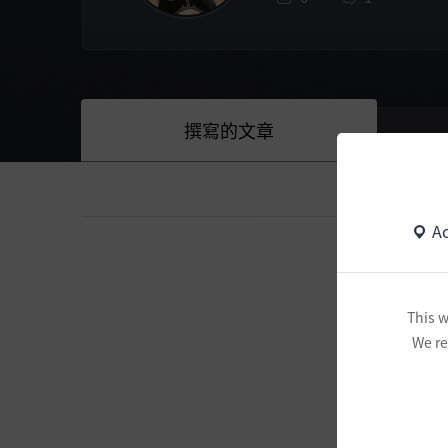
撰寫的文章
Ac
This w
We re