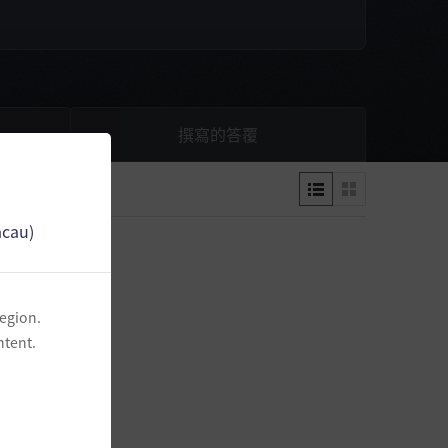
撰寫的答覆
acau)
region.
ntent.