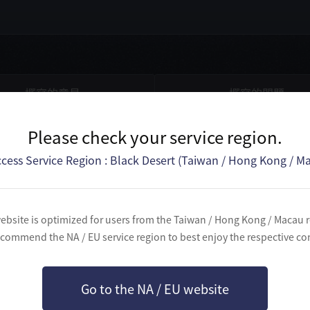
撰寫的意見
撰寫的問題
Please check your service region.
cess Service Region : Black Desert (Taiwan / Hong Kong / M
ebsite is optimized for users from the Taiwan / Hong Kong / Macau 
commend the NA / EU service region to best enjoy the respective co
沒有撰寫的文章。
Go to the NA / EU website