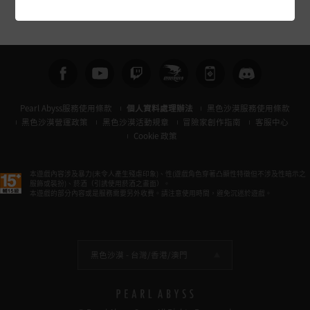
Pearl Abyss服務使用條款
個人資料處理辦法
黑色沙漠服務使用條款
黑色沙漠營運政策
黑色沙漠活動規章
冒險家創作指南
客服中心
Cookie 政策
本遊戲內容涉及暴力(未令人產生殘虐印象)、性(遊戲角色穿著凸顯性特徵但不涉及性暗示之
服飾或裝扮)、菸酒（引誘使用菸酒之畫面）。
本遊戲的部分內容或是服務需要另外收費。請注意使用時間，避免沉迷於遊戲。
黑色沙漠 -
台灣/香港/澳門