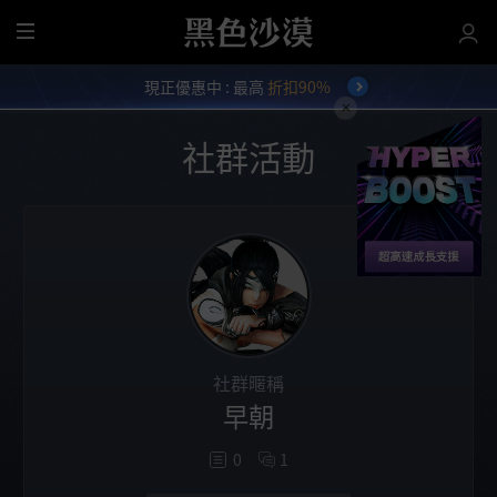
全
部
現正優惠中 : 最高
折扣90%
選
單
社群活動
社群暱稱
早朝
0
1