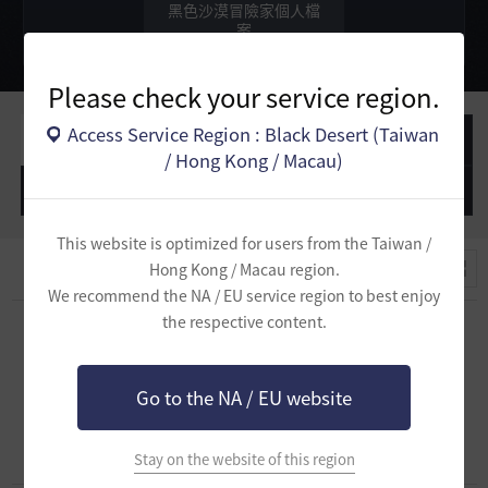
黑色沙漠冒險家個人檔
案
Please check your service region.
Access Service Region : Black Desert (Taiwan
撰寫的文章
撰寫的意見
/ Hong Kong / Macau)
撰寫的問題
撰寫的答覆
This website is optimized for users from the Taiwan /
Hong Kong / Macau region.
We recommend the NA / EU service region to best enjoy
the respective content.
沒有撰寫的文章。
Go to the NA / EU website
Stay on the website of this region