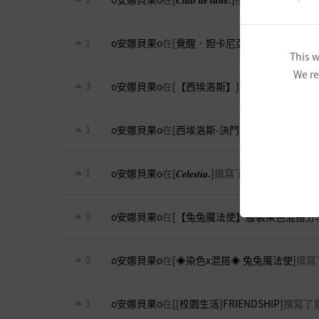
o安娜貝果o
在
[覺醒 · 妲卡尼亞]
撰寫了意見。
1
This w
We re
o安娜貝果o
在
[【西埃洛斯】]
撰寫了意見。
3
o安娜貝果o
在
[西埃洛斯-決鬥家的染色穿搭]
撰
1
o安娜貝果o
在
[𝑪𝒆𝒍𝒆𝒔𝒕𝒊𝒂.]
撰寫了意見。
1
o安娜貝果o
在
[【兔兔魔法使】服裝染色混搭分
0
o安娜貝果o
在
[◈染色x混搭◈ 兔兔魔法使]
撰寫
0
o安娜貝果o
在
[[校園生活]FRIENDSHIP]
撰寫了
1