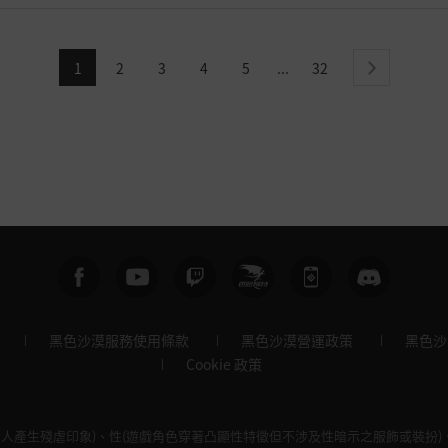
1
2
3
4
5
32
...
next
黑色沙漠服務使用條款
黑色沙漠營運政策
黑色沙
Cookie 政策
令人產生殘虐印象)、性(遊戲角色穿著凸顯性特徵但不涉及性暗示之服飾或裝扮