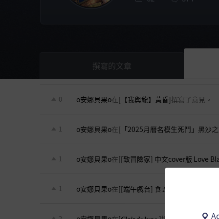
撰寫的文章
o安娜貝果o
在
[【我與龍】黃昏]
撰寫了意見。
0
o安娜貝果o
在
[「2025月曆名模生死鬥」黑沙之
1
o安娜貝果o
在
[[致冒險家] 中文cover版 Love Black
1
o安娜貝果o
在
[[端午戲台] 食五子與午時菜]
撰寫
1
Ac
o安娜貝果o
在
[𝑪𝒍𝒂𝒊𝒓 𝒅𝒆 𝒍𝒖𝒏𝒆.]
撰寫了意見。
2