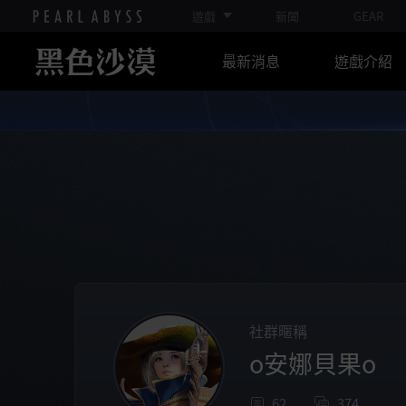
遊戲
新聞
GEAR
最新消息
遊戲介紹
社群暱稱
o安娜貝果o
62
374