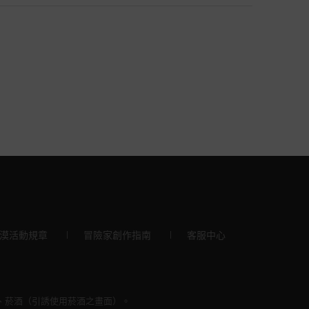
漠活動規章
冒險家創作指南
客服中心
)、菸酒（引誘使用菸酒之畫面）。