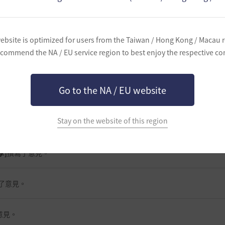
ebsite is optimized for users from the Taiwan / Hong Kong / Macau 
commend the NA / EU service region to best enjoy the respective co
Go to the NA / EU website
寫了意見。
Stay on the website of this region
享]
撰寫了意見。
了意見。
意見。