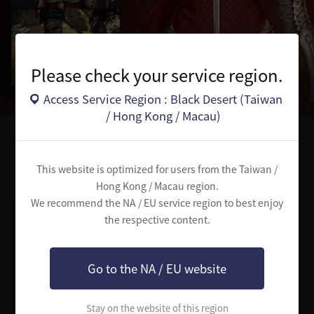
Please check your service region.
Access Service Region : Black Desert (Taiwan
/ Hong Kong / Macau)
選擇職業
This website is optimized for users from the Taiwan /
Hong Kong / Macau region.
請選擇進行尋找古代真相冒險的職業
We recommend the NA / EU service region to best enjoy
the respective content.
Go to the NA / EU website
Stay on the website of this region