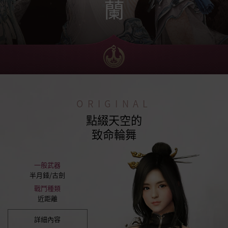
蘭
ORIGINAL
點綴天空的
致命輪舞
一般武器
半月錘/古劍
戰鬥種類
近距離
詳細內容