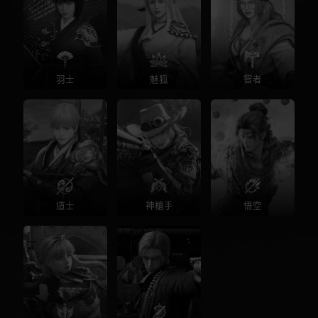
羽士
魅狐
智者
道士
神槍手
悟空