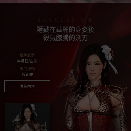
SUCCESSION
隱藏在華麗的身姿後
殺氣騰騰的劍刃
繼承武器
半月錘/古劍
戰鬥種類
近距離
詳細內容