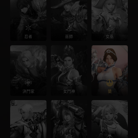
忍者
巫師
女巫
決鬥家
女鬥神
蘭