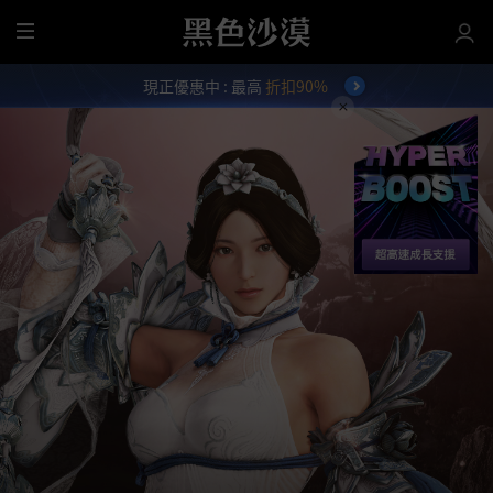
全
部
現正優惠中 : 最高
折扣90%
選
單