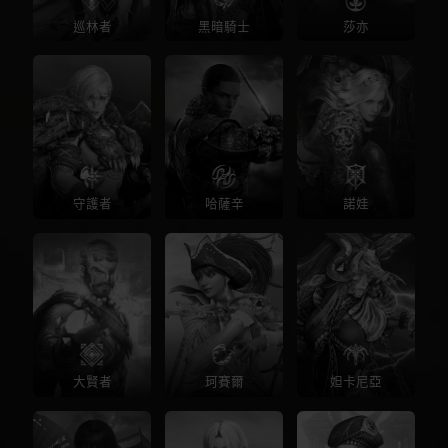
巡林者
黑暗騎士
莎亦
守護者
哈薩辛
諾娃
大賢者
珂賽爾
妲卡尼亞