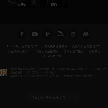
熾天使
探員
Pearl Abyss服務使用條款
個人資料處理辦法
黑色沙漠服務使用條款
黑色沙漠營運政策
黑色沙漠活動規章
冒險家創作指南
客服中心
Cookie 政策
本遊戲內容涉及暴力(未令人產生殘虐印象)、性(遊戲角色穿著凸顯性特徵但不涉及性暗示之
服飾或裝扮)、菸酒（引誘使用菸酒之畫面）。
本遊戲的部分內容或是服務需要另外收費。請注意使用時間，避免沉迷於遊戲。
黑色沙漠 -
台灣/香港/澳門