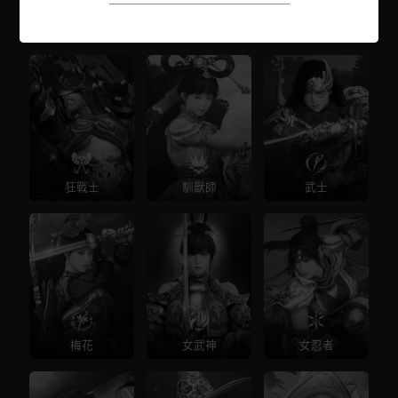
戰士
遊俠
魔女
狂戰士
馴獸師
武士
梅花
女武神
女忍者