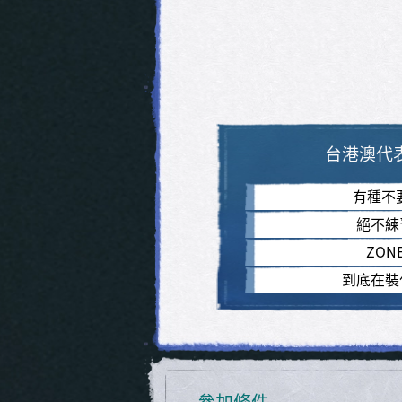
台港澳代
有種不
絕不練
ZON
到底在裝
參加條件