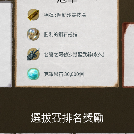
稱號 : 阿勒沙競技場
勝利的鑽石戒指
名譽之阿勒沙覺醒武器(永久)
克羅恩石 30,000個
選拔賽排名獎勵