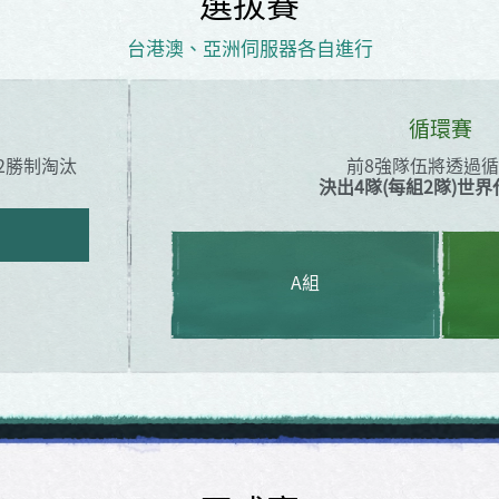
選拔賽
台港澳、亞洲伺服器各自進行
循環賽
2勝制淘汰
前8強隊伍將透過
決出4隊(每組2隊)世
A組