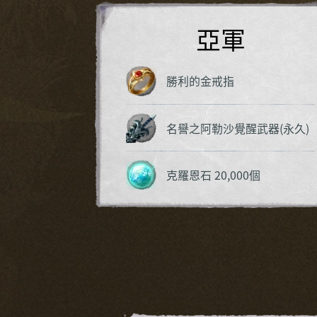
亞軍
勝利的金戒指
名譽之阿勒沙覺醒武器(永久)
克羅恩石 20,000個