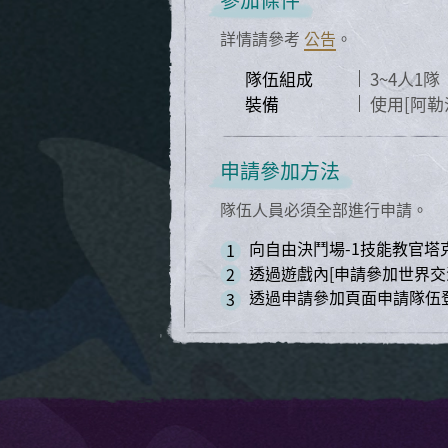
詳情請參考
公告
。
隊伍組成
3~4人1隊
裝備
使用
[阿勒
申請參加方法
隊伍人員必須全部進行申請。
向自由決鬥場-1技能教官塔
1
透過遊戲內
[申請參加世界交
2
透過申請參加頁面
申請隊伍
3