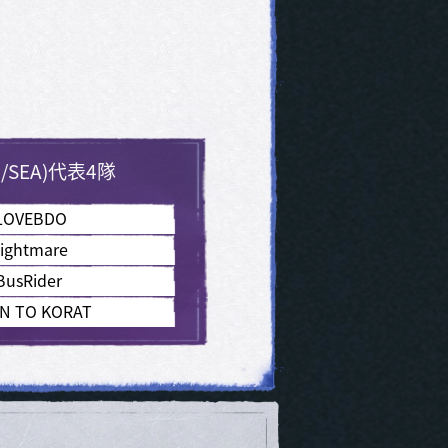
/SEA)代表4隊
LOVEBDO
ightmare
BusRider
IN TO KORAT