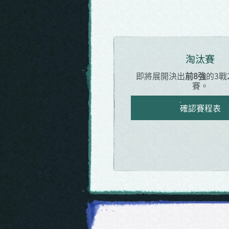
淘汰賽
即將展開決出
前8強
的3戰
賽。
確認賽程表