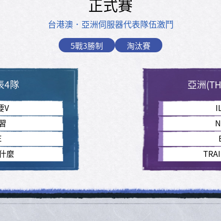
正式賽
台港澳．亞洲伺服器代表隊伍激鬥
5戰3勝制
淘汰賽
表4隊
亞洲(TH
要V
I
習
N
E
什麼
TRA