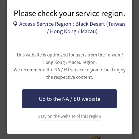
Please check your service region.
Access Service Region : Black Desert (Taiwan
公會資金 30,000,000銀幣
/ Hong Kong / Macau)
公會技能經驗值 150,000
This website is optimized for users from the Taiwan /
Hong Kong / Macau region.
[活動]殘月公會支援品
10個
We recommend the NA / EU service region to best enjoy
the respective content.
擊殺所有怪物
5,000隻
[公會]憤怒的精髓 1個
Go to the NA / EU website
[公會]殘月戰鬥印章 1個
Stay on the website of this region
[公會]豪華的支援品箱子 1個