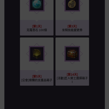
[第1天]
[第3天]
克羅恩石 100個
坐騎技能變更券
[第14天]
[第5天]
[活動]匠人勞工選擇箱子
[公會]燦爛的支援品箱子
I