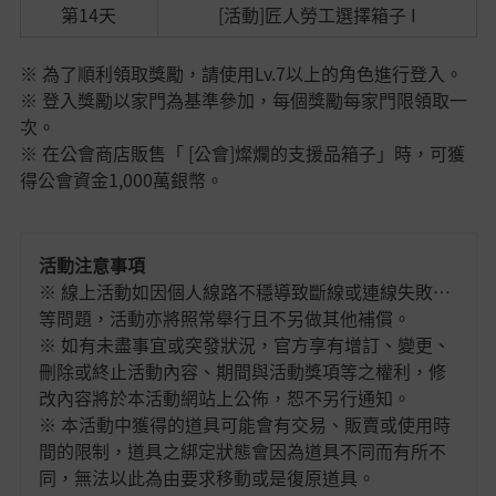
第14天
[活動]匠人勞工選擇箱子 I
※ 為了順利領取獎勵，請使用Lv.7以上的角色進行登入。
※ 登入獎勵以家門為基準參加，每個獎勵每家門限領取一
次。
※ 在公會商店販售「 [公會]燦爛的支援品箱子」時，可獲
得公會資金1,000萬銀幣。
活動注意事項
※ 線上活動如因個人線路不穩導致斷線或連線失敗…
等問題，活動亦將照常舉行且不另做其他補償。
※ 如有未盡事宜或突發狀況，官方享有增訂、變更、
刪除或終止活動內容、期間與活動獎項等之權利，修
改內容將於本活動網站上公佈，恕不另行通知。
※ 本活動中獲得的道具可能會有交易、販賣或使用時
間的限制，道具之綁定狀態會因為道具不同而有所不
同，無法以此為由要求移動或是復原道具。