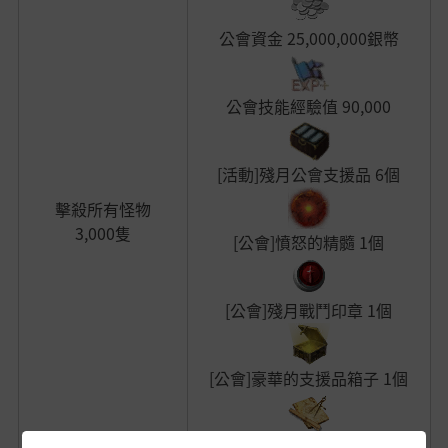
公會資金 25,000,000銀幣
公會技能經驗值 90,000
[活動]殘月公會支援品
6個
擊殺所有怪物
3,000隻
[公會]憤怒的精髓 1個
[公會]殘月戰鬥印章 1個
[公會]豪華的支援品箱子 1個
[公會]圖樣：鑽探機
4個