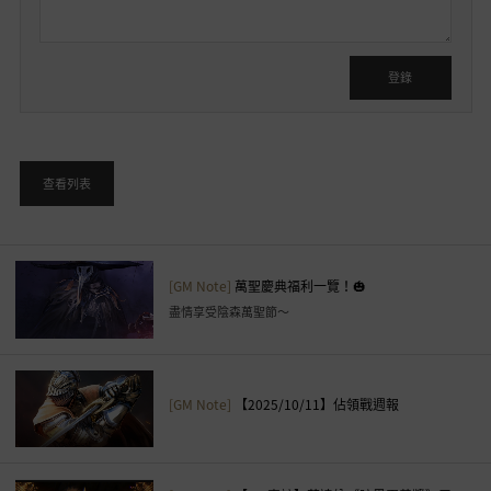
可
在
登
登錄
入
後
使
用
查看列表
，
是
否
要
[GM Note]
萬聖慶典福利一覽！🎃
前
盡情享受陰森萬聖節～
往
登
入
頁
[GM Note]
【2025/10/11】佔領戰週報
面
？