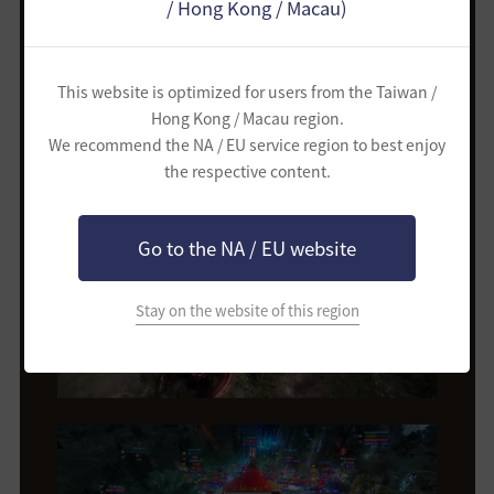
/ Hong Kong / Macau)
為什麼不能聯(聯盟)
柴企鵝(聯盟)
為什麼不能聯(聯盟)
This website is optimized for users from the Taiwan /
Hong Kong / Macau region.
-
We recommend the NA / EU service region to best enjoy
the respective content.
Go to the NA / EU website
Stay on the website of this region