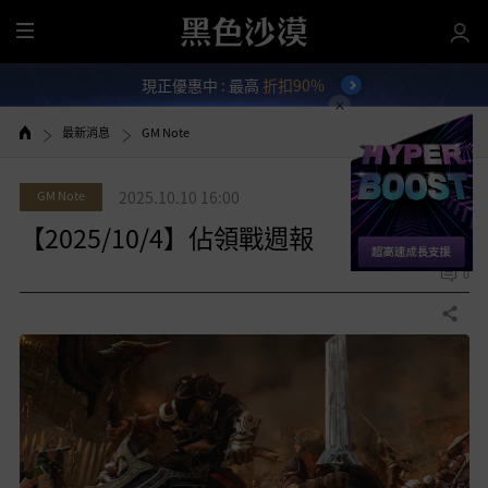
全
部
現正優惠中 : 最高
折扣90%
選
單
最新消息
GM Note
GM Note
2025.10.10 16:00
【2025/10/4】佔領戰週報
0
分享