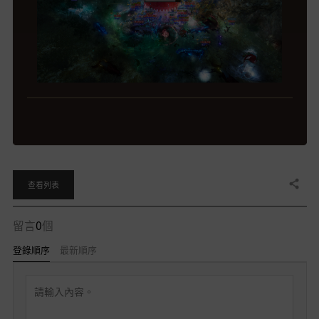
分享
查看列表
留言
0
個
登錄順序
最新順序
留
言