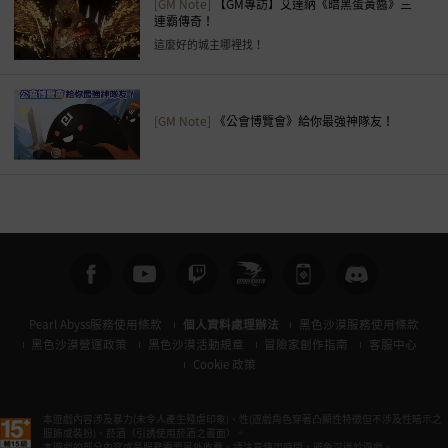
[GM Note]
【GM專訪】艾達納《暗黑蛋黃醬》三
連霸傳奇！
這麼好的城主哪裡找！
[GM Note]
《公會博覽會》給你最強神隊友！
Pearl Abyss服務使用條款
個人資料處理辦法
黑色沙漠服務使用條款
黑色沙漠營運政策
黑色沙漠活動規章
冒險家創作指南
客服中心
Cookie 政策
本遊戲內容涉及暴力(未令人產生殘虐印象)、性(遊戲角色穿著凸顯性特徵但不涉及性暗示之
服飾或裝扮)、菸酒（引誘使用菸酒之畫面）。
本遊戲的部分內容或是服務需要另外收費。請注意使用時間，避免沉迷於遊戲。