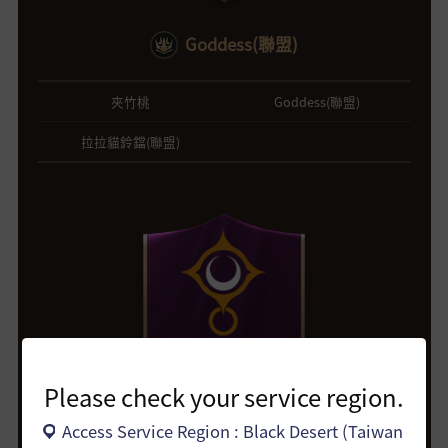
Goddess(聯盟)
夾竹桃
Goddess(聯盟)
拉拉貓鈴鐺(聯盟)
瓦倫西亞
Please check your service region.
Access Service Region : Black Desert (Taiwan