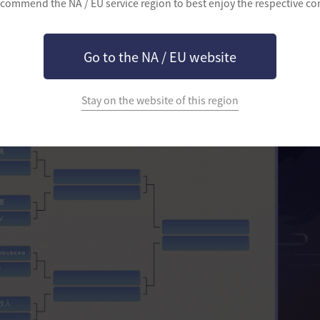
commend the NA / EU service region to best enjoy the respective co
Go to the NA / EU website
Stay on the website of this region