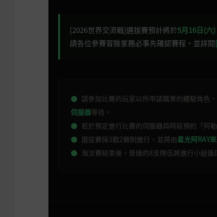
[2026世界交流戰]選拔賽預計將於
5月16日(六)
請各位參賽冒險家務必事先確認賽程，並詳閱
●
請參加比賽的玩家以所申請職業的體驗角色，依
伺服器
等待。
●
若於預定進行比賽的伺服器與時段預約「阿勒
●
選拔賽採3戰2勝制進行，並將由
星光阿RAY
●
淘汰賽結束後，晉級的8支隊伍將進行小組循