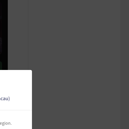
acau)
region.