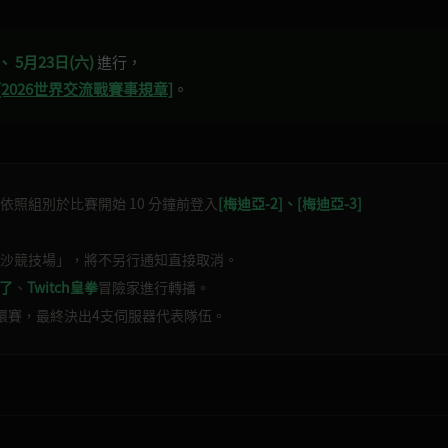
、 5月23日(六)
進行，
[2026世界交流戰賽事規章]
。
照組別於比賽開始 10 分鐘前登入
[梅迪亞-2]、[梅迪亞-3]
沙競技場」，將不另行通知直接取消。
來了
、
Twitch皇拳
冒險家進行轉播。
環賽，最終決出4支伺服器代表隊伍。