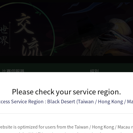
比賽伺服器
組別
梅迪亞-2
A組賽事
Please check your service region.
梅迪亞-3
B組賽事
cess Service Region : Black Desert (Taiwan / Hong Kong / M
梅迪亞-2
A/B組賽事
ebsite is optimized for users from the Taiwan / Hong Kong / Macau 