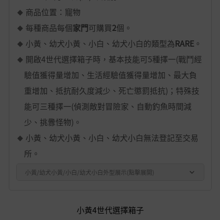
商品位置：寵物
每種商品每個
家門
可購買
2
個。
小黃、幼犬小黃、小白、幼犬小白的類型為
RARE
。
開啟4世代選擇箱子時，基本技能可5種擇一(戰鬥經
驗值獲得量增加、生活經驗值獲得量增加、最大負
重增加、抵抗耐久度減少、死亡懲罰抵抗)；特殊技
能可三種擇一(偵測敵對冒險家、自動釣魚時間減
少、挑釁怪物)。
小黃、幼犬小黃、小白、幼犬小白無法登記至交易
所。
小黃/幼犬小黃/小白/幼犬小白外型展示(點擊展開)
小黃4世代選擇箱子