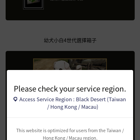
幼犬小白4世代選擇箱子
幼犬小白4世代選擇箱子
Please check your service region.
960 珍珠
Access Service Region : Black Desert (Taiwan
/ Hong Kong / Macau)
基本商品
This website is optimized for users from the Taiwan /
Hong Kong / Macau region.