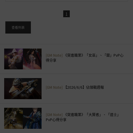
用
，
1
是
否
查看列表
要
前
往
登
[GM Note]
《突進職業》「女巫」、「蘭」PvP心
入
得分享
頁
面
？
[GM Note]
【2026/6/6】佔領戰週報
[GM Note]
《突進職業》「大賢者」、「道士」
PvP心得分享