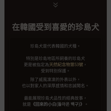
在韓國受到喜愛的珍島犬
珍島犬是代表韓國的犬種。
特別是珍島地區所飼養的珍島犬
更是被指定為
天然紀念物第53號
，
受到特別保護。
除了威風凜凜的外表以外，
也以對家人的深厚感情和忠誠聞名。
最能展現珍島犬品性的經典故事，
就是
《回來的小白(돌아온 백구)》
。