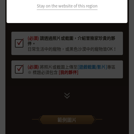
Stay on the website of this region
活動參加方法
(必須)
請透過照片或截圖，介紹冒險家珍貴的夥
伴。
日常生活中的寵物，或黑色沙漠中的寵物皆OK！
(必須)
將照片或截圖上傳至
[遊戲截圖/影片]
專區
※ 標題必須包含
[我的夥伴]
範例圖片