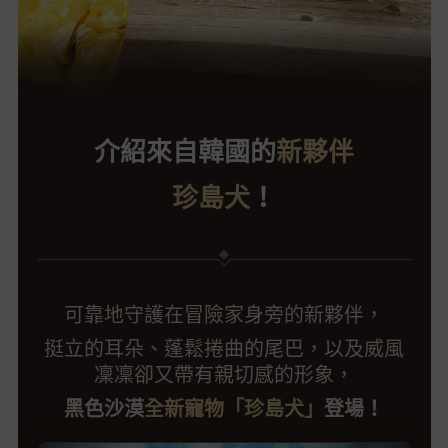
介紹來自韓國的
新夥伴
珍島犬
！
可靠地守護在冒險家身旁的新夥伴，
挺立的耳朵、蓬鬆捲曲的尾巴，以及威風
凜凜卻又帶有親切感的形象，
黑色沙漠
全新寵物「珍島犬」
登場！