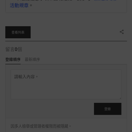
活動規章
。
分享
查看列表
留言
0
個
登錄順序
最新順序
留
言
可
在
登
登錄
入
後
因多人檢舉或管理者權限而被隱藏。
使