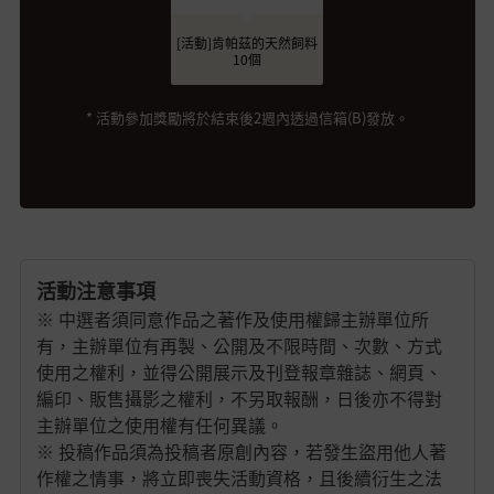
[活動]肯帕茲的天然飼料
10個
* 活動參加獎勵將於結束後2週內透過信箱(B)發放。
活動注意事項
※ 中選者須同意作品之著作及使用權歸主辦單位所
有，主辦單位有再製、公開及不限時間、次數、方式
使用之權利，並得公開展示及刊登報章雜誌、網頁、
編印、販售攝影之權利，不另取報酬，日後亦不得對
主辦單位之使用權有任何異議。
※ 投稿作品須為投稿者原創內容，若發生盜用他人著
作權之情事，將立即喪失活動資格，且後續衍生之法