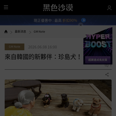
全
部
現正優惠中 : 最高
折扣90%
選
單
最新消息
GM Note
GM Note
2026.06.08 16:00
來自韓國的新夥伴：珍島犬！
0
分享