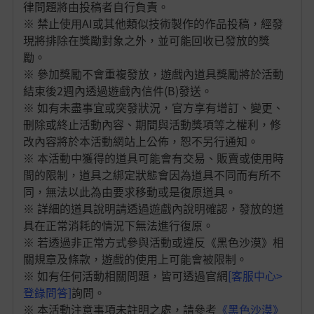
律問題將由投稿者自行負責。
※ 禁止使用AI或其他類似技術製作的作品投稿，經發
現將排除在獎勵對象之外，並可能回收已發放的獎
勵。
※ 參加獎勵不會重複發放，遊戲內道具獎勵將於活動
結束後2週內透過遊戲內信件(B)發送。
※ 如有未盡事宜或突發狀況，官方享有增訂、變更、
刪除或終止活動內容、期間與活動獎項等之權利，修
改內容將於本活動網站上公佈，恕不另行通知。
※ 本活動中獲得的道具可能會有交易、販賣或使用時
間的限制，道具之綁定狀態會因為道具不同而有所不
同，無法以此為由要求移動或是復原道具。
※ 詳細的道具說明請透過遊戲內說明確認，發放的道
具在正常消耗的情況下無法進行復原。
※ 若透過非正常方式參與活動或違反《黑色沙漠》相
關規章及條款，遊戲的使用上可能會被限制。
※ 如有任何活動相關問題，皆可透過官網
[客服中心>
登錄問答]
詢問。
※ 本活動注意事項未註明之處，請參考
《黑色沙漠》