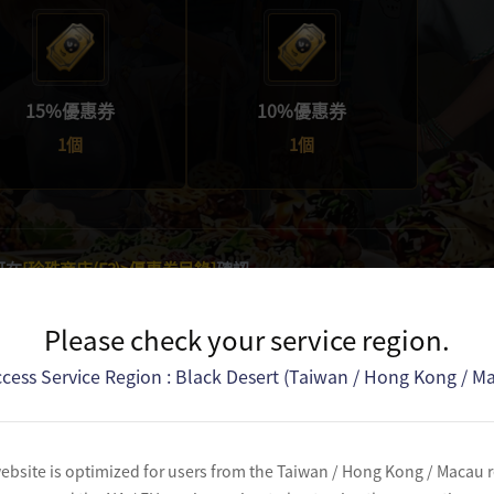
15%優惠券
10%優惠券
1個
1個
可在
[珍珠商店(F3)>優惠券目錄]
確認
用期限：
2026年 7月 8日(三) 23:59前
Please check your service region.
cess Service Region : Black Desert (Taiwan / Hong Kong / M
ebsite is optimized for users from the Taiwan / Hong Kong / Macau 