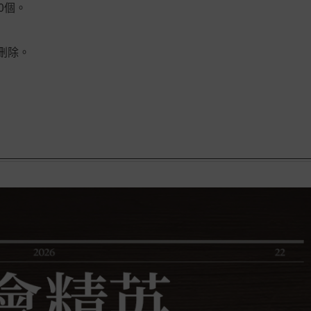
0個。
。
時刪除。