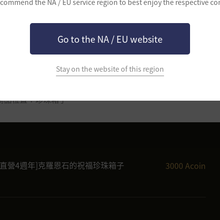
commend the NA / EU service region to best enjoy the respective co
Go to the NA / EU website
週年]克羅恩石的祝福珍珠箱子
Stay on the website of this region
(四) 定期維護後 ~ 2026年7月9日(四) 維護前
商品位置：珍珠箱子
球直營4週年]克羅恩石的祝福珍珠箱子
3000 Acoin