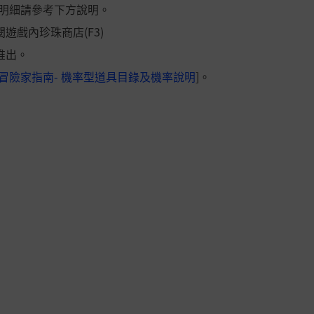
商品明細請參考下方說明。
遊戲內珍珠商店(F3)
推出。
冒險家指南- 機率型道具目錄及機率說明
]。