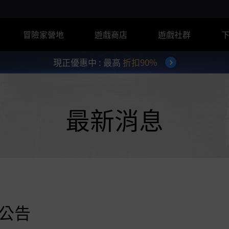
冒險家營地
遊戲商店
遊戲社群
現正優惠中 : 最高
折扣90%
最新消息
品公告