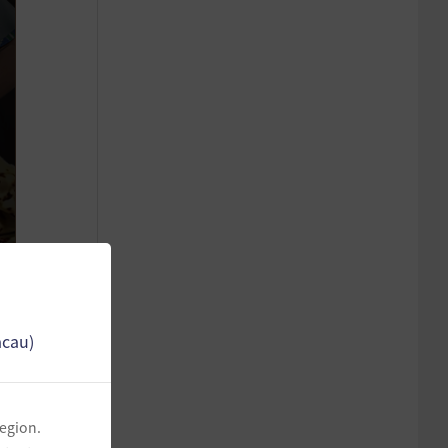
acau)
region.