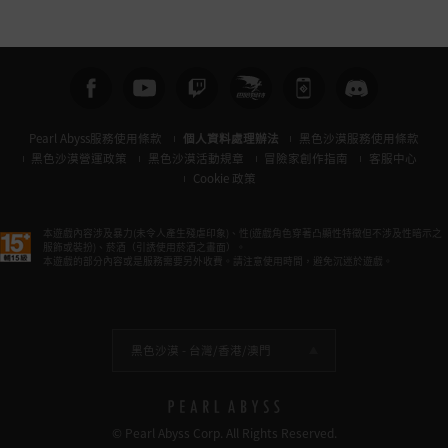
Pearl Abyss服務使用條款
個人資料處理辦法
黑色沙漠服務使用條款
黑色沙漠營運政策
黑色沙漠活動規章
冒險家創作指南
客服中心
Cookie 政策
本遊戲內容涉及暴力(未令人產生殘虐印象)、性(遊戲角色穿著凸顯性特徵但不涉及性暗示之
服飾或裝扮)、菸酒（引誘使用菸酒之畫面）。
本遊戲的部分內容或是服務需要另外收費。請注意使用時間，避免沉迷於遊戲。
黑色沙漠 -
台灣/香港/澳門
© Pearl Abyss Corp. All Rights Reserved.