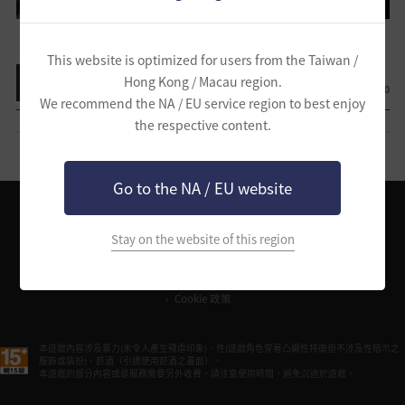
This website is optimized for users from the Taiwan /
Hong Kong / Macau region.
查看列表
0
0
We recommend the NA / EU service region to best enjoy
the respective content.
Go to the NA / EU website
Stay on the website of this region
Pearl Abyss服務使用條款
個人資料處理辦法
黑色沙漠服務使用條款
黑色沙漠營運政策
黑色沙漠活動規章
冒險家創作指南
客服中心
Cookie 政策
本遊戲內容涉及暴力(未令人產生殘虐印象)、性(遊戲角色穿著凸顯性特徵但不涉及性暗示之
服飾或裝扮)、菸酒（引誘使用菸酒之畫面）。
本遊戲的部分內容或是服務需要另外收費。請注意使用時間，避免沉迷於遊戲。