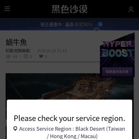
全
部
現正優惠中 : 最高
折扣90%
選
單
蝸牛魚
虹膜(短腿貓貓)
2026.05.26 21:14
49
0
0
分享
Please check your service region.
Access Service Region : Black Desert (Taiwan
/ Hong Kong / Macau)