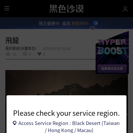
全
部
現正優惠中 : 最高
折扣90%
選
單
飛龍
風的絮語(米蕾希亞)
2026.06.09 21:01
51
0
0
分享
Please check your service region.
Access Service Region : Black Desert (Taiwan
/ Hong Kong / Macau)