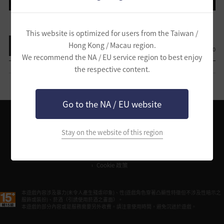
This website is optimized for users from the Taiwan /
Hong Kong / Macau region.
查看列表
0
0
We recommend the NA / EU service region to best enjoy
the respective content.
Go to the NA / EU website
Stay on the website of this region
Pearl Abyss服務使用條款
個人資料處理辦法
黑色沙漠服務使用條款
黑色沙漠營運政策
黑色沙漠活動規章
冒險家創作指南
客服中心
Cookie 政策
本遊戲內容涉及暴力(未令人產生殘虐印象)、性(遊戲角色穿著凸顯性特徵但不涉及性暗示之
服飾或裝扮)、菸酒（引誘使用菸酒之畫面）。
本遊戲的部分內容或是服務需要另外收費。請注意使用時間，避免沉迷於遊戲。