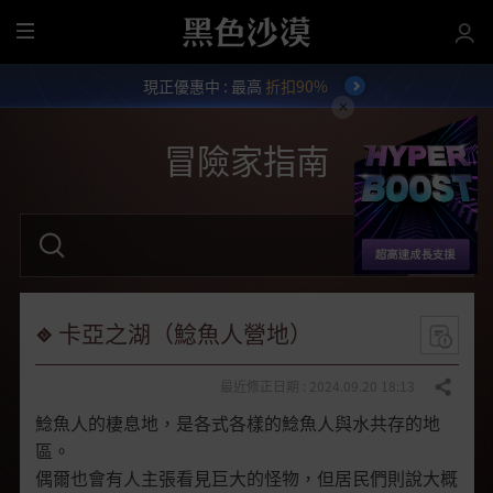
全
部
現正優惠中 : 最高
折扣90%
選
單
冒險家指南
請
輸
入
關
鍵
字
卡亞之湖（鯰魚人營地）
。
最近修正日期 : 2024.09.20 18:13
分享
鯰魚人的棲息地，是各式各樣的鯰魚人與水共存的地
區。
偶爾也會有人主張看見巨大的怪物，但居民們則說大概