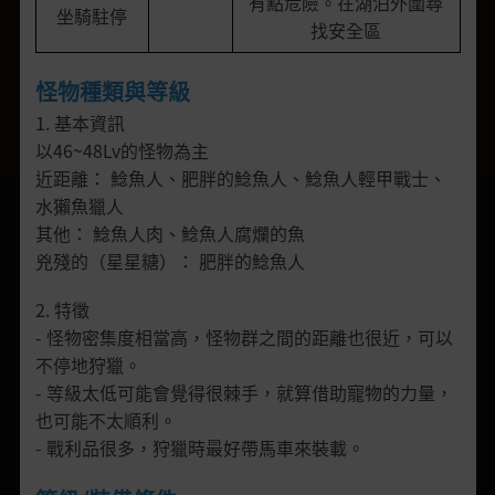
有點危險。在湖泊外圍尋
坐騎駐停
找安全區
怪物種類與等級
1. 基本資訊
以46~48Lv的怪物為主
近距離： 鯰魚人、肥胖的鯰魚人、鯰魚人輕甲戰士、
水獺魚獵人
其他： 鯰魚人肉、鯰魚人腐爛的魚
兇殘的（星星糖）： 肥胖的鯰魚人
2. 特徵
- 怪物密集度相當高，怪物群之間的距離也很近，可以
不停地狩獵。
- 等級太低可能會覺得很棘手，就算借助寵物的力量，
也可能不太順利。
- 戰利品很多，狩獵時最好帶馬車來裝載。