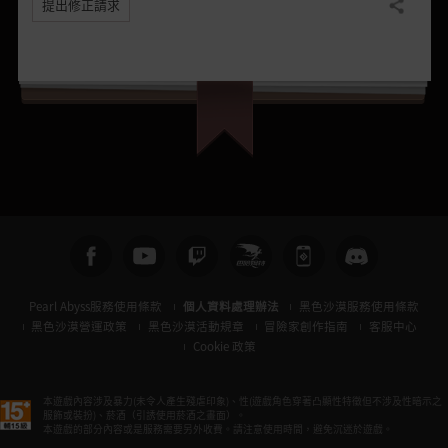
提出修正請求
分享
Pearl Abyss服務使用條款
個人資料處理辦法
黑色沙漠服務使用條款
黑色沙漠營運政策
黑色沙漠活動規章
冒險家創作指南
客服中心
Cookie 政策
本遊戲內容涉及暴力(未令人產生殘虐印象)、性(遊戲角色穿著凸顯性特徵但不涉及性暗示之
服飾或裝扮)、菸酒（引誘使用菸酒之畫面）。
本遊戲的部分內容或是服務需要另外收費。請注意使用時間，避免沉迷於遊戲。