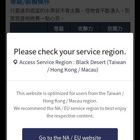
等級/裝備條件
只要達到適當的水準就不會太難，怪物會不斷湧入，防
禦需要稍微費一點心思。
等級
攻擊力
防禦力
最低條件
48Lv
50
120
Please check your service region.
適當條件
49Lv
70
120~
Access Service Region : Black Desert (Taiwan
/ Hong Kong / Macau)
攻略點
1. 注意事項
難度適當，怪物密度高，可以不間斷地進行狩獵。
This website is optimized for users from the Taiwan /
40級後以達成50級為目標時，這裡是能最快升級的狩
Hong Kong / Macau region.
獵區。
We recommend the NA / EU service region to best enjoy
不過，偶爾出現的兇殘的（菁英怪）肥胖的鯰魚人不僅
the respective content.
耐打、攻擊力也很強，千萬別掉以輕心。
2. 主要位置與狩獵途徑
Go to the NA / EU website