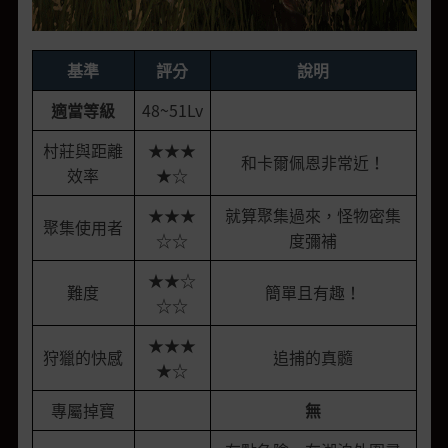
基準
評分
說明
適當等級
48~51Lv
村莊與距離
★★★
和卡爾佩恩非常近！
效率
★☆
★★★
就算聚集過來，怪物密集
聚集使用者
☆☆
度彌補
★★☆
難度
簡單且有趣！
☆☆
★★★
狩獵的快感
追捕的真髓
★☆
專屬掉寶
無