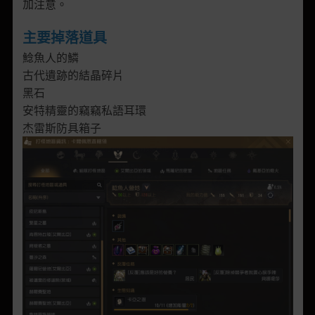
加注意。
主要掉落道具
鯰魚人的鱗
古代遺跡的結晶碎片
黑石
安特精靈的竊竊私語耳環
杰雷斯防具箱子