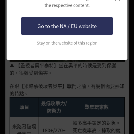
the respective content.
Go to the NA / EU website
Stay on the website of this region
▲ 【監視者奧平泰特】坐在奧平的時候是受到保護
的，很難受到傷害。
在跟【米路慕破壞者奧平】戰鬥之前，有幾個需要熟知
的特點。
最低攻擊力/
頭目
聚集玩家數
防禦力
較多高手鎖定的對象。
米路慕破壞
180+/270+
死亡機率高，掠取的競
者奧平