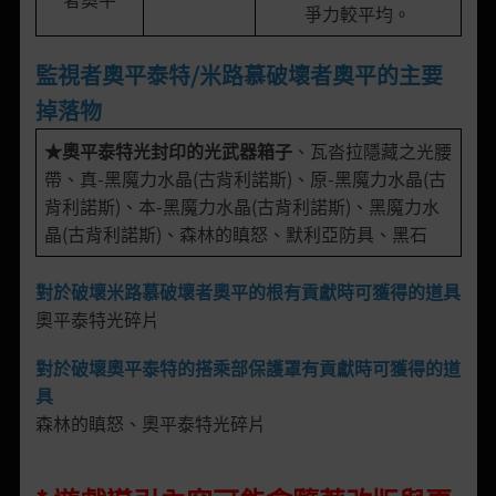
爭力較平均。
監視者奧平泰特/米路慕破壞者奧平的主要
掉落物
★奧平泰特光封印的光武器箱子
、瓦沓拉隱藏之光腰
帶、真-黑魔力水晶(古背利諾斯)、原-黑魔力水晶(古
背利諾斯)、本-黑魔力水晶(古背利諾斯)、黑魔力水
晶(古背利諾斯)、森林的瞋怒、默利亞防具、黑石
對於破壞米路慕破壞者奧平的根有貢獻時可獲得的道具
奧平泰特光碎片
對於破壞奧平泰特的搭乘部保護罩有貢獻時可獲得的道
具
森林的瞋怒、奧平泰特光碎片