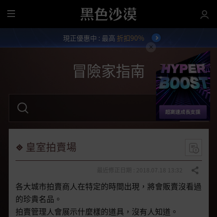
全
部
現正優惠中 : 最高
折扣90%
選
單
冒險家指南
請
輸
入
關
鍵
字
皇室拍賣場
。
最近修正日期 : 2018.07.18 13:32
分享
各大城市拍賣商人在特定的時間出現，將會販賣沒看過
的珍貴名品。
拍賣管理人會展示什麼樣的道具，沒有人知道。