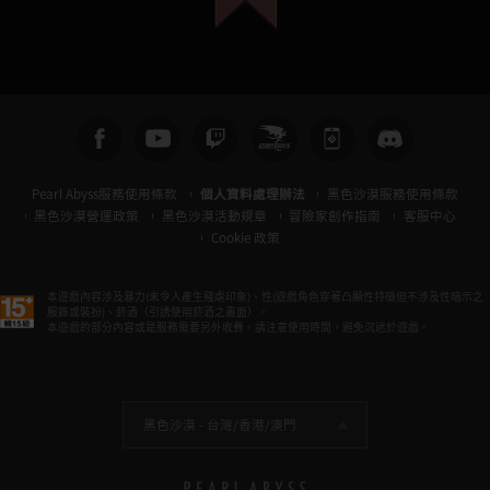
Pearl Abyss服務使用條款
個人資料處理辦法
黑色沙漠服務使用條款
黑色沙漠營運政策
黑色沙漠活動規章
冒險家創作指南
客服中心
Cookie 政策
本遊戲內容涉及暴力(未令人產生殘虐印象)、性(遊戲角色穿著凸顯性特徵但不涉及性暗示之
服飾或裝扮)、菸酒（引誘使用菸酒之畫面）。
本遊戲的部分內容或是服務需要另外收費。請注意使用時間，避免沉迷於遊戲。
黑色沙漠 -
台灣/香港/澳門