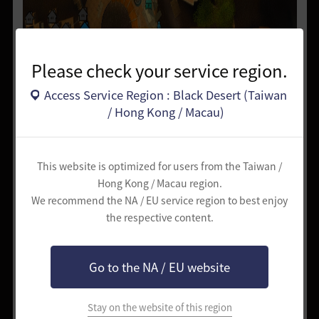
Please check your service region.
Access Service Region : Black Desert (Taiwan
/ Hong Kong / Macau)
This website is optimized for users from the Taiwan /
Hong Kong / Macau region.
We recommend the NA / EU service region to best enjoy
the respective content.
Go to the NA / EU website
Stay on the website of this region