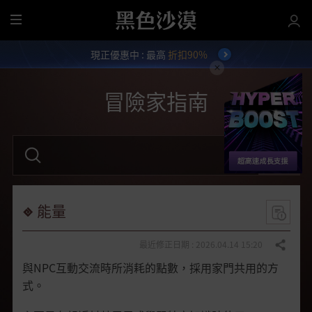
全
部
現正優惠中 : 最高
折扣90%
選
單
冒險家指南
請
輸
入
關
鍵
字
能量
。
最近修正日期 : 2026.04.14 15:20
分享
與NPC互動交流時所消耗的點數，採用家門共用的方
式。