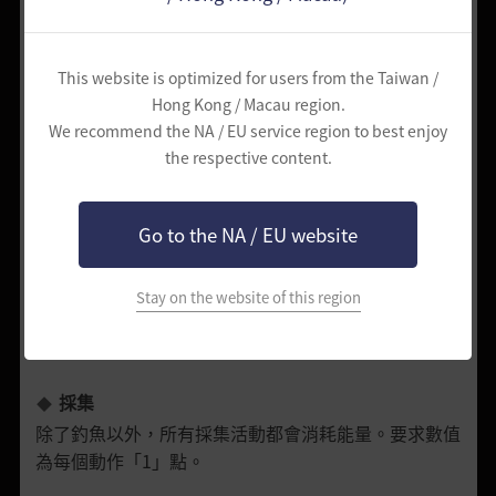
This website is optimized for users from the Taiwan /
世界聊天
Hong Kong / Macau region.
每當進行向線上所有冒險家發送訊息的伺服器聊天時，
We recommend the NA / EU service region to best enjoy
將消耗能量「1」。
the respective content.
遠距學習技能
Go to the NA / EU website
滿足可學習新技能的條件時，可立即在原地學習技能。
在這種狀況下，如果能量值足夠，就不必非得為了學習
技能前往村莊。
Stay on the website of this region
只要在原地打開技能視窗學習即可。此時每學習一個技
能消耗能量「3」。
採集
除了釣魚以外，所有採集活動都會消耗能量。要求數值
為每個動作「1」點。