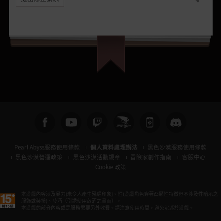
分享
Pearl Abyss服務使用條款
個人資料處理辦法
黑色沙漠服務使用條款
黑色沙漠營運政策
黑色沙漠活動規章
冒險家創作指南
客服中心
Cookie 政策
本遊戲內容涉及暴力(未令人產生殘虐印象)、性(遊戲角色穿著凸顯性特徵但不涉及性暗示之
服飾或裝扮)、菸酒（引誘使用菸酒之畫面）。
本遊戲的部分內容或是服務需要另外收費。請注意使用時間，避免沉迷於遊戲。