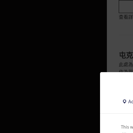
亮晶晶的寶物箱
查看詳
華麗的冒險箱子
燦爛的命運箱子
寒冬的冒險箱子
黑色星期五禮包
屯克
青龍福袋
此處為
作為與
晶瑩的冒險包
聽說屯
晶瑩的黃金箱子
屯克塔
神奇的冒險箱子
強大的
Ac
晶瑩的克羅恩石包
耀眼的冒險箱子
This w
跳躍的服裝箱子