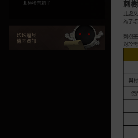
刺樹叢
北極稀有箱子
此處又
北極的閃亮箱子
為了培
命運的服裝箱子
珍珠道具
刺樹叢
阿圖納西溫的守護者箱子
機率資訊
對於需
馬羅尼博士的冒險箱子
可疑的服裝箱子
神秘的克羅恩石包
與
次元的冒險箱子
可怕的萬聖節箱子
使
兔子福袋
馬羅尼博士的機械箱子
珍貴的寵物箱子
奇異冒險包