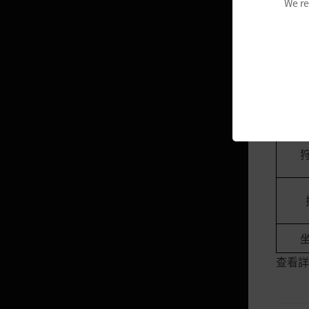
We re
與村
活動每月里程箱子
華麗的冒險包
使用
模模糊糊夏卡魯箱子
特別的冒險實習箱子
閃亮的強化福袋
可疑冒險包
燦爛的經典強化箱子
模模糊糊南瓜箱子/命運的南瓜箱
子
黑色神秘禮包
鐵匠的閃亮箱子
查看詳
晶瑩的月光包
紅包袋