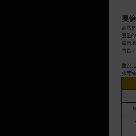
承載溫暖心意的紅包
奧倫
甜蜜情人節心動包
雖然是
心動禮物箱子
嚴重的
閃亮的旅程包
這個地
閃亮的月光祝福箱子、晶瑩的月光
門長。
祝福箱子、燦爛的月光祝福箱子
雖說此
耀眼的星光包
肺等稀
殘月祝福箱子
蘊含波浪的寶物箱子
珍貴的冒險包
超越的經典強化箱子
甜蜜的經典強化箱子
終極的經典強化箱子