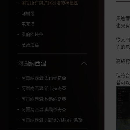
字
瀏覽所有奧迪爾利塔的狩獵區
。
刺樹叢
奧迪爾
屯克塔
也只有
奧倫的峽谷
從入門
念頭之墓
亡的危
高級狩
阿圖納西溫
但符合
阿圖納西溫:巴爾瑪奇亞
若可以
阿圖納西溫:希卡拉奇亞
阿圖納西溫:約路納奇亞
阿圖納西溫:奧勒傑奇亞
阿圖納西溫：最後的格拉迪烏斯