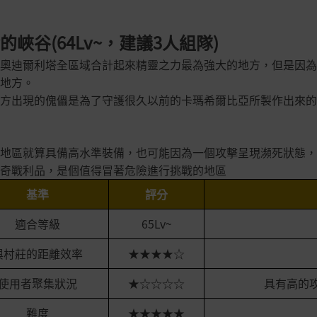
的峽谷(64Lv~，建議3人組隊)
奧迪爾利塔全區域合計起來精靈之力最為強大的地方，但是因為
地方。
方出現的傀儡是為了守護很久以前的卡瑪希爾比亞所製作出來的
地區就算具備高水準裝備，也可能因為一個攻擊呈現瀕死狀態，
奇戰利品，是個值得冒著危險進行挑戰的地區
基準
評分
適合等級
65Lv~
與村莊的距離效率
★★★★☆
使用者聚集狀況
★☆☆☆☆
具有高的
難度
★★★★★