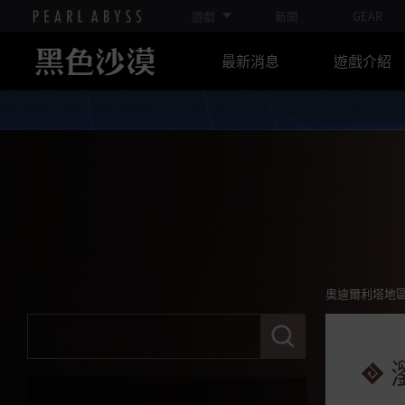
瀏覽德利勘的所有狩獵區
遊戲
新聞
GEAR
紅狼部落
最新消息
遊戲介紹
特虛拉廢墟
謝勒汗之墓
海底遺跡
普羅提洞穴
希克拉依亞海底遺跡上層
希克拉依亞海底遺跡下層
奧迪爾利塔地
瀏覽所有海底遺跡的狩獵區
請
輸
入
奧迪爾利塔地區
關
鍵