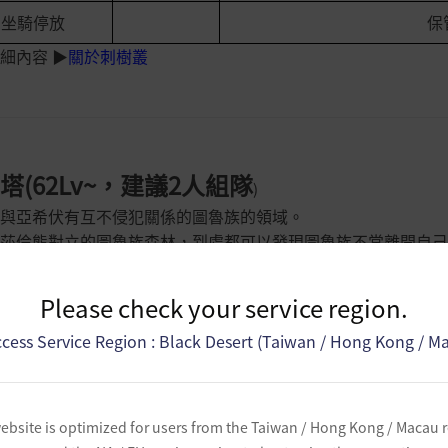
坐騎停放
保
細內容 ▶
關於刺樹叢
塔(62Lv~，建議2人組隊
)
與亞希伏有互不侵犯關係的圖魯族的領域。
莎倫熊對立的圖魯族森林，到處都可以發現圖魯族不常離開自己
克塔打怪地區如果發現到兩位入侵者，圖魯族族長烏魯圖卡就會
Please check your service region.
地區為掉落頂級飾品「死亡之神盔甲」製作必須材料「失望的火
冒險家們為了獲得該道具，正組隊在此處尋找中
cess Service Region : Black Desert (Taiwan / Hong Kong / M
基準
評分
適合等級
63Lv~
ebsite is optimized for users from the Taiwan / Hong Kong / Macau 