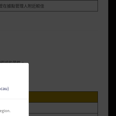
管在據點管理人附近較佳
領域的習性。
親自現身。
花」道具的場所
acau)
說明
region.