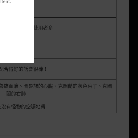
ntent.
與深夜港口接近
花需求高，因此使用者多
高
配合得好的話會很棒！
魯族血液、圖魯族的心臟、克圖蘭的灰色葉子、克圖
蘭的右肺
在沒有怪物的空曠地帶