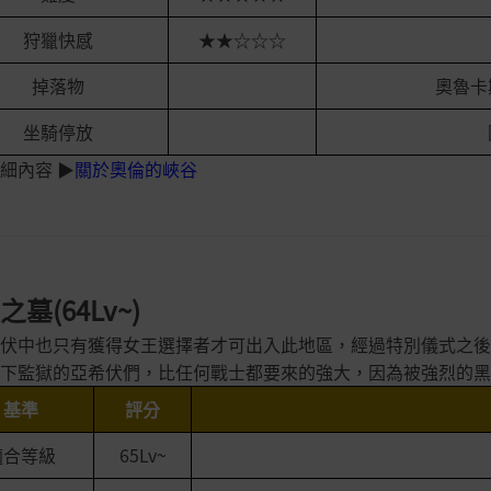
狩獵快感
★★☆☆☆
掉落物
奧魯卡
坐騎停放
細內容 ▶
關於奧倫的峽谷
墓(64Lv~)
伏中也只有獲得女王選擇者才可出入此地區，經過特別儀式之後
下監獄的亞希伏們，比任何戰士都要來的強大，因為被強烈的黑
基準
評分
適合等級
65Lv~