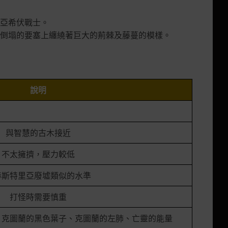
亞希伏戰士。
倒塌的要塞上纏繞著巨大的荊棘及藤蔓的模樣。
說明
與智慧的古木接近
不太擁擠，壓力較低
赫斯特里亞廢墟類似的水準
打怪時需要慎重
、克圖蘭的黑色葉子、克圖蘭的左肺、亡靈的能量