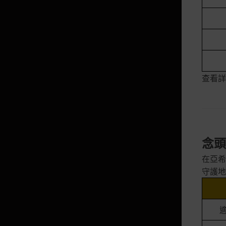
夏卡魯的晶瑩箱子
被遺忘的古代寶物箱子
晶瑩的經典強化箱子
神秘的抽獎機
查看詳
燦爛紋樣的寶物箱子
神秘的寶物箱子
鐵匠的神秘箱子
金色寶貨箱子
念頭之
夢想的幻想蝴蝶箱子
在亞希
守護地
英雄的恩寵箱子
鐵匠的工坊箱子
機率型道具目錄及機率說