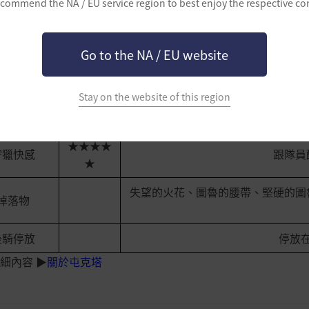
commend the NA / EU service region to best enjoy the respective co
莊的距離效
★★★★
率
☆
★★★★
Go to the NA / EU website
者聚集狀況
失落的火
☆
Stay on the website of this region
★★★★
難度
☆
★★★★
狩獵快感
跟隊員
★
失望的火花、圖魯的腰帶、堅硬的圖
掉落物
坐騎停放
停放
細內容 ▶
關於屯克塔