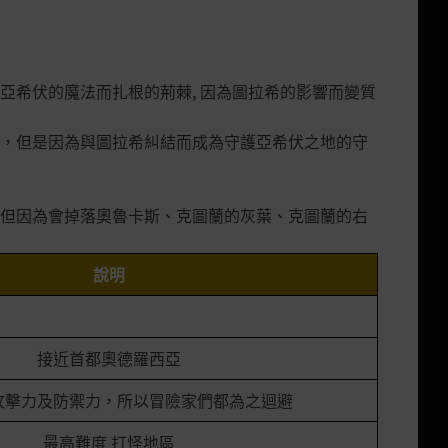
亞希伏的魔法而扎根的荊棘, 因為圖拉希的影響而變質
，但是因為與圖拉希糾結而成為守護亞希伏之地的守
但因為會掉落奧魯卡斯、克圖蘭的灰葉、克圖蘭的右
說明
接近首都奧德羅西亞
攻擊力及防禦力，所以冒險家們都為之迴避
最高難度 打怪地區