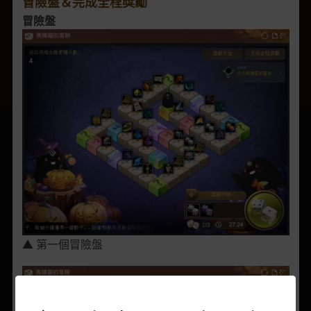
冒險盤＆完成全程獎勵
冒險盤
▲ 第一個冒險盤