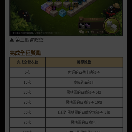
▲ 第三個冒險盤
完成全程獎勵
完成全程次數
獲得
獎
勵
5次
命運的亞勒卡納箱子
10次
高級飾品箱 II
20次
黑精靈的冒險箱子 5個
30次
黑精靈的冒險箱子 10個
50次
[活動]黑精靈的冒險金塊箱子 2個
75次
黑精靈的冒險包 I