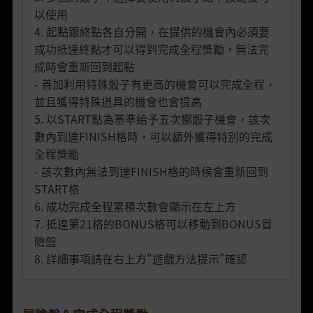
以使用
4. 起點跟終點各自分開，在提供的機會內必須要
成功抵達終點才可以得到完成全程獎勵，無法完
成時會重新回到起點
- 善加利用特殊骰子有更高的機會可以完成全程，
並且獲得特殊道具的機會也會提高
5. 以START點為基準給予五次擲骰子機會，該次
數內到達FINISH格時，可以額外獲得特別的完成
全程獎勵
- 該次數內無法到達FINISH格的時候會重新回到
START格
6. 成功完成全程累積次數會顯示在左上方
7. 抵達第21格的BONUS格可以移動到BONUS冒
險盤
8. 詳細事項請在右上方"遊戲方法提示"確認