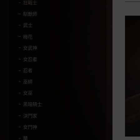
字
狂戰士
。
馴獸師
武士
梅花
女武神
女忍者
忍者
巫師
女巫
黑暗騎士
決鬥家
女鬥神
蘭