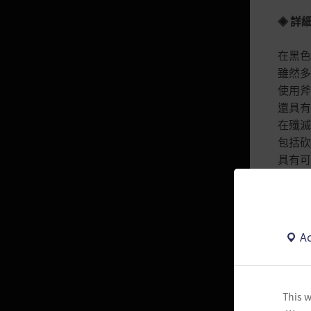
黑暗騎士的故事
詳
◈
決鬥家的故事
在黑色
女鬥神的故事
雖然多
蘭的故事
使用斧
巡林者的故事
還具有
在殲滅
莎亦的故事
包括砍
守護者的故事
具有可
哈薩辛的故事
諾娃的故事
推
◈
大賢者的故事
Ac
珂賽爾的故事
共通
- 由
妲卡尼亞的故事
This w
羽士 & 魅狐的故事