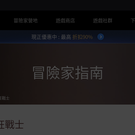
冒險家營地
遊戲商店
遊戲社群
現正優惠中 : 最高
折扣90%
冒險家指南
狂戰士
狂戰士