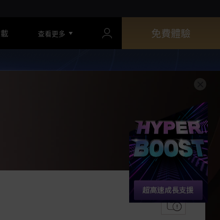
免費體驗
下載
查看更多