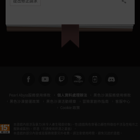
提出修正請求
分享
Pearl Abyss服務使用條款
個人資料處理辦法
黑色沙漠服務使用條款
黑色沙漠營運政策
黑色沙漠活動規章
冒險家創作指南
客服中心
Cookie 政策
本遊戲內容涉及暴力(未令人產生殘虐印象)、性(遊戲角色穿著凸顯性特徵但不涉及性暗示之
服飾或裝扮)、菸酒（引誘使用菸酒之畫面）。
本遊戲的部分內容或是服務需要另外收費。請注意使用時間，避免沉迷於遊戲。