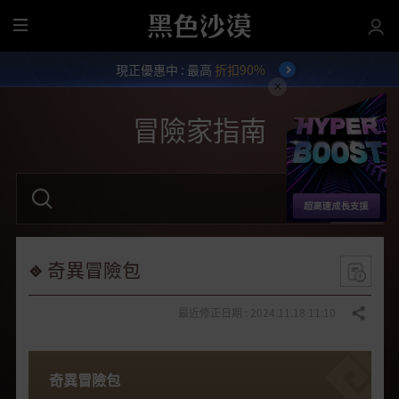
全
部
現正優惠中 : 最高
折扣90%
選
單
冒險家指南
請
輸
入
關
鍵
字
奇異冒險包
。
最近修正日期 : 2024.11.18 11:10
分享
奇異冒險包