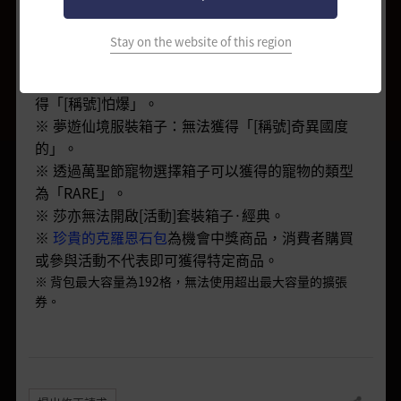
巴爾克斯的忠告(+40) 1個
13.0%
Stay on the website of this region
注意事項
※
萬聖節服裝選擇箱子：選擇南瓜服裝箱子無法獲
得「[稱號]怕爆」。
※
夢遊仙境服裝箱子：無法獲得「[稱號]奇異國度
的」。
※
透過萬聖節寵物選擇箱子可以獲得的寵物的類型
為「RARE」。
※
莎亦無法開啟[活動]套裝箱子·經典。
※
珍貴的克羅恩石包
為機會中獎商品，消費者購買
或參與活動不代表即可獲得特定商品。
※
背包最大容量為192格，無法使用超出最大容量的擴張
券。