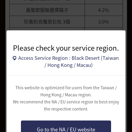
萬聖節服裝選擇箱子
4.2%
珍貴的克羅恩石包 3個
3.0%
魔法師高斯皮 1個
4.5%
珍貴的克羅恩石包 2個
4.5%
Please check your service region.
[活動]女僕契約箱子 1個
4.5%
Access Service Region : Black Desert (Taiwan
/ Hong Kong / Macau)
萬聖節寵物選擇箱子
5.0%
奇異冒險包 1個
5.5%
This website is optimized for users from the Taiwan /
巴爾克斯的忠告(+60) 1個
8.5%
Hong Kong / Macau region.
We recommend the NA / EU service region to best enjoy
背包欄位4格擴張券 1個
8.5%
the respective content.
[活動]殘月秘笈(3日)
12.0%
[活動]卡瑪希伯的祝福(3日)
12.0%
Go to the NA / EU website