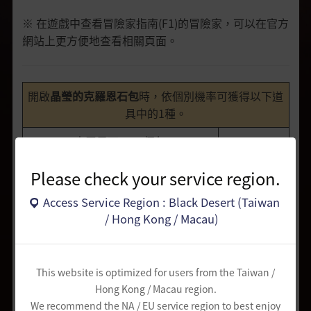
※ 在遊戲中查看冒險家指南(F1)的冒險家，可以在官方
網站上更方便地查看相關頁面。
開啟
晶瑩的克羅恩石包
時，依個別機率可獲得以下道
具中的1種。
克羅恩石5000個包
0.05%
克羅恩石2000個包
0.25%
Please check your service region.
克羅恩石1000個包
0.50%
Access Service Region : Black Desert (Taiwan
/ Hong Kong / Macau)
克羅恩石 500個
3.00%
克羅恩石 400個
10.00%
This website is optimized for users from the Taiwan /
晶瑩的克羅恩石包 2個
20.00%
Hong Kong / Macau region.
We recommend the NA / EU service region to best enjoy
克羅恩石 200個
17.00%