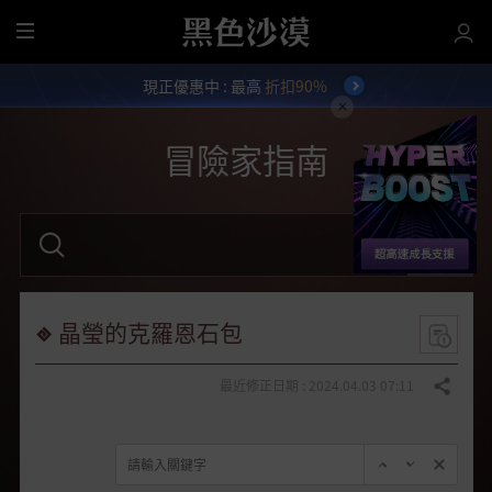
全
部
現正優惠中 : 最高
折扣90%
選
單
冒險家指南
請
輸
入
關
鍵
字
晶瑩的克羅恩石包
。
最近修正日期 : 2024.04.03 07:11
分享