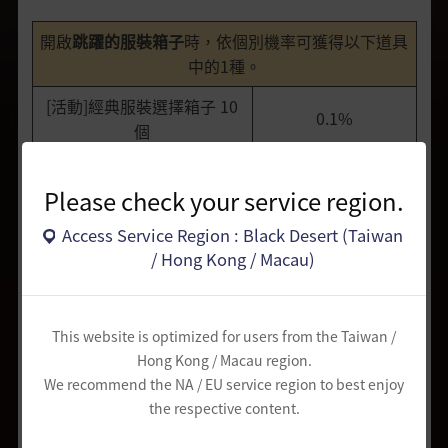
開啟
跳躍的服裝箱子
時，依個別機率可獲得以下道具
中的1種。
[活動]經典服裝選擇箱子 10
0.1%
個
[活動]經典服裝選擇箱子 5個
1.0%
Please check your service region.
[活動]經典服裝選擇箱子 2個
10.0%
Access Service Region : Black Desert (Taiwan
[活動]經典服裝選擇箱子 1個
35.0%
/ Hong Kong / Macau)
[活動]套裝箱子·精品 10個
0.1%
[活動]套裝箱子·精品 5個
1.0%
This website is optimized for users from the Taiwan /
Hong Kong / Macau region.
[活動]套裝箱子·精品 2個
17.8%
We recommend the NA / EU service region to best enjoy
the respective content.
[活動]套裝箱子·精品 1個
35.0%