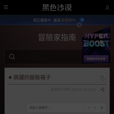
全
部
現正優惠中 : 最高
折扣90%
選
單
冒險家指南
請
輸
入
關
鍵
字
跳躍的服裝箱子
。
最近修正日期 : 2024.05.08 10:23
分享