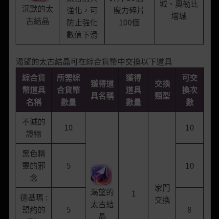
城、奧勒比
沉默的太
強化，可
魔力碎片
塔城
古結晶
防止強化
100個
數值下滑
渴望的太古結晶可在綜合貨幣中交換以下道具
綜合貨
所需綜
獲得
可交
獲得道
交換
幣道具
合貨幣
道具
換次
具名稱
類型
名稱
數量
數量
數
不滅的
10
10
證物
黑色精
靈的邪
5
10
念
家門
渴望的
1
德基瑪 :
交換
太古結
盟約的
5
8
晶