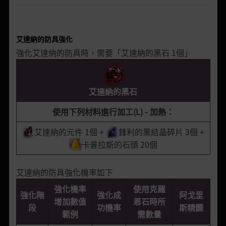
艾達納的防具強化
強化艾達納的防具時，需要「艾達納的黑石 1個」
艾達納的黑石
使用下列材料進行加工(L) - 加熱：
艾達納的元件 1個 +
鋒利的黑結晶碎片 3個 +
卡普拉斯的石頭 20個
艾達納的防具強化機率如下
強化機率
使用克羅
強化階
強化成
阿戈里
增加數值
恩石時所
段
功機率
斯精髓
範例
需數量