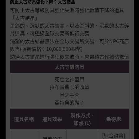
防止太古防具強化下降：太古結晶
可防止太古等級防具強化失敗時強化數值下降的道具
「太古結晶」
歪斜的、沉默的太古結晶，以及歪斜的、沉默的太古碎
片道具，可透過全球交易所進行交易
渴望的太古結晶無法在全球交易所交易，可於NPC商店
販售(販賣價格：10,000,000銀幣)
透過太古結晶進行強化後失敗時，會累積古代鐵砧數值
太古等級防具
死亡之神盔甲
拉布雷斯卡的頭盔
旦之手套
亞特魯的鞋子
製作方式 -
道具名稱
道具效果
獲得處
加熱 (L)
[綜合貨幣]
使用於渴