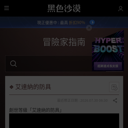
全
部
現正優惠中 : 最高
折扣90%
選
單
冒險家指南
請
輸
入
關
鍵
字
艾達納的防具
。
最近修正日期 : 2026.07.30 06:30
分享
創世等級「艾達納的防具」