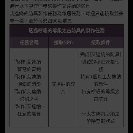
進行以下製作任務來製作艾達納的防具
艾達納的防具製作任務為每週任務，每週只能接取並完
成一種，並於每週四00點重置
透過呼嘯的等級太古防具的製作任務
任務名稱
接取NPC
接取條件
完成[艾達納的防具]
[製作]艾達納 -
隱藏的秘密連續任
蒼穹的審判
務
[製作]艾達納 -
持有1個以上艾達納
深淵的暗影
艾達納的碎
的元件
[製作]艾達納 -
片
持有呼嘯的等級太
誓約之手
古防具
[製作]艾達納 -
狂怒的風暴
※太古防具必須是
解除穿戴狀態