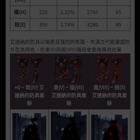
檀(IX)
320
2.32%
2760
65
桓(X)
350
1.74%
3280
85
艾達納的防具以暗黑且強烈的氛圍、充滿古代能量感的
外型為特色，在東(V)與風(VIII)階段會套用專用效果
+0 ~ 琉(IV) 艾
東(V) ~ 雨(VII)
風(VIII) ~ 桓(X)
達納的防具套
艾達納的防具套
艾達納的防具套
裝
裝
裝