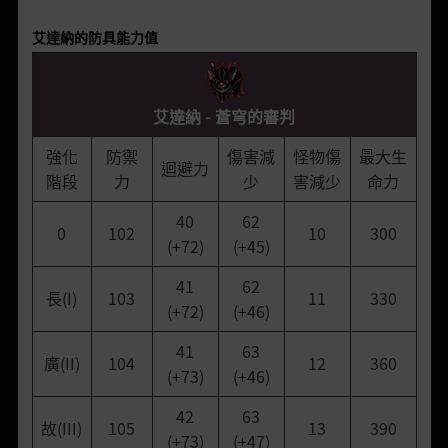
艾達納的防具能力值
艾達納 - 蒼穹的審判
強化
防禦
傷害減
怪物傷
最大生
迴避力
階段
力
少
害減少
命力
40
62
0
102
10
300
(+72)
(+45)
41
62
長(I)
103
11
330
(+72)
(+46)
41
63
廣(II)
104
12
360
(+73)
(+46)
42
63
故(III)
105
13
390
(+73)
(+47)