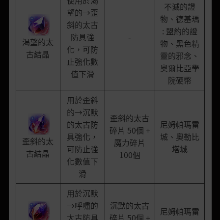
不滅的證
望的→歪
物、德基瑪
斜的太古
: 盟約的證
防具強
-
渴望的太
物、黑色精
化，可防
古結晶
靈的邪念、
止強化數
奧爾比亞學
值下滑
院硬幣
用於歪斜
的→沉默
歪斜的太古
的太古防
尼姆帕瑪雷
碎片 50個 +
具強化，
城、奧勒比
歪斜的太
魔力碎片
可防止強
塔城
古結晶
100個
化數值下
滑
用於沉默
→呼嘯的
沉默的太古
尼姆帕瑪雷
太古防具
碎片 50個 +