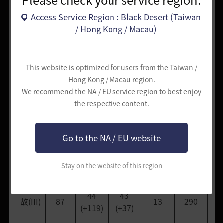
Please check your service region.
Access Service Region : Black Desert (Taiwan
/ Hong Kong / Macau)
艾達納 - 誓約之手
強化
防禦
傷害減
怪物傷
最大生
This website is optimized for users from the Taiwan /
迴避力
階段
力
少
害減少
命力
Hong Kong / Macau region.
We recommend the NA / EU service region to best enjoy
42
42
the respective content.
0
84
10
200
(+118)
(+35)
43
42
長(I)
85
11
230
Go to the NA / EU website
(+118)
(+36)
43
43
Stay on the website of this region
廣(II)
86
12
260
(+119)
(+36)
44
43
故(III)
87
13
290
(+119)
(+37)