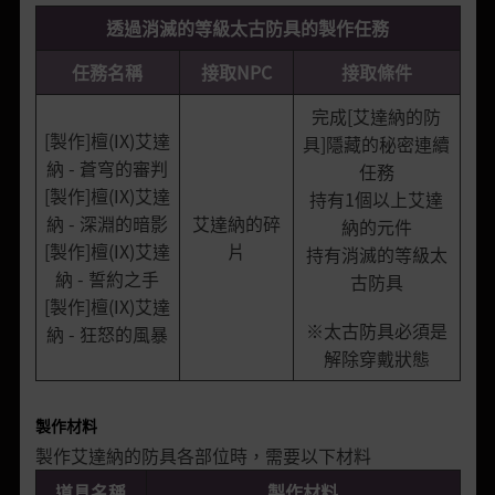
透過消滅的等級太古防具的製作任務
任務名稱
接取NPC
接取條件
完成[艾達納的防
[製作]檀(IX)艾達
具]隱藏的秘密連續
納 - 蒼穹的審判
任務
[製作]檀(IX)艾達
持有1個以上艾達
納 - 深淵的暗影
艾達納的碎
納的元件
[製作]檀(IX)艾達
片
持有消滅的等級太
納 - 誓約之手
古防具
[製作]檀(IX)艾達
※太古防具必須是
納 - 狂怒的風暴
解除穿戴狀態
製作材料
製作艾達納的防具各部位時，需要以下材料
道具名稱
製作材料