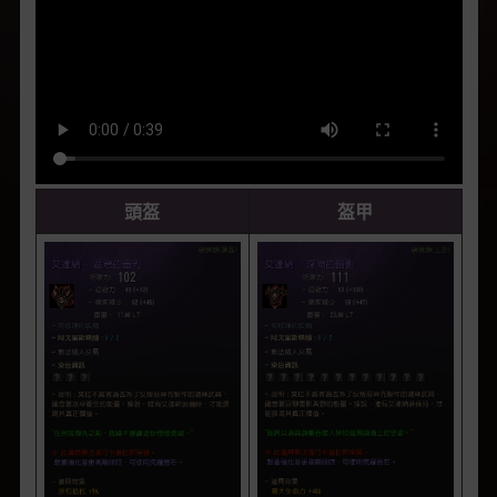
頭盔
盔甲