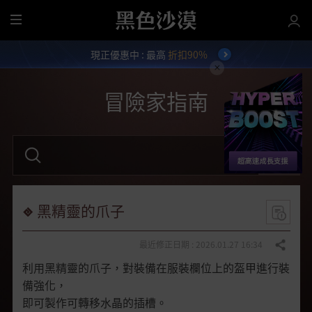
全
部
現正優惠中 : 最高
折扣90%
選
單
冒險家指南
請
輸
入
關
鍵
字
黑精靈的爪子
。
最近修正日期 : 2026.01.27 16:34
分享
利用黑精靈的爪子，對裝備在服裝欄位上的盔甲進行裝
備強化，
即可製作可轉移水晶的插槽。