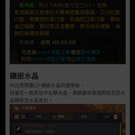
鑲嵌水晶
叫出黑精靈(/)>鑲嵌水晶的選單後，
接著在一般背包中右擊水晶，黑精靈就會詢問是否把水
晶轉移至水晶背包。