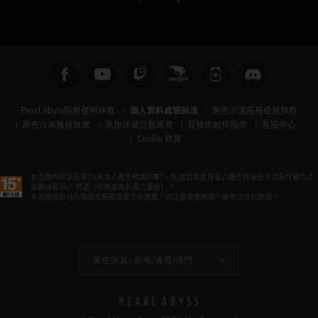
Pearl Abyss服務使用條款
個人資料處理辦法
黑色沙漠服務使用條款
黑色沙漠營運政策
黑色沙漠活動規章
冒險家創作指南
客服中心
Cookie 政策
本遊戲內容涉及暴力(未令人產生殘虐印象)、性(遊戲角色穿著凸顯性特徵但不涉及性暗示之
服飾或裝扮)、菸酒（引誘使用菸酒之畫面）。
本遊戲的部分內容或是服務需要另外收費。請注意使用時間，避免沉迷於遊戲。
黑色沙漠 -
台灣/香港/澳門