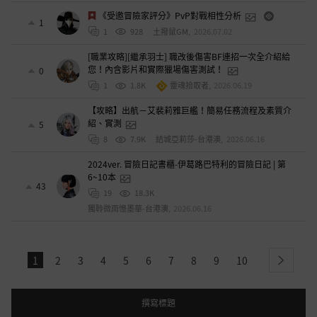
《受邀冒險家評分》PvP對戰相性分析
1
1
928
土撥鼠GM
,
2026.07.02
[職業攻略][繼承羽士] 職改後傷害BF連招一次全介紹給
您！內含影片和實際獵場傷害測試！
0
1
1.8K
靈魂拾取者
,
2026.06.19
【攻略】出航－艾裴莉雅巨艦！簡易任務流程及素質介
紹、實測
5
8
7.9K
結城亞莉莎-台港澳
,
2026.06.16
2024ver. 冒險日記書櫃-伊葛路巴特利的冒險日記 | 第
6~10本
43
19
18.3K
獨聆微雨憶墨華-台港澳
,
2026.06.16
1
2
3
4
5
6
7
8
9
10
next
撰寫標題