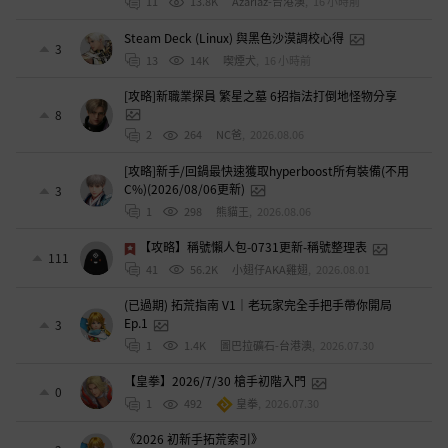
11
13.8K
Azariaz-台港澳
,
16 小時前
Steam Deck (Linux) 與黑色沙漠調校心得
3
13
14K
喫煙犬
,
16 小時前
[攻略]新職業探員 繁星之墓 6招指法打倒地怪物分享
8
2
264
NC爸
,
2026.08.06
[攻略]新手/回鍋最快速獲取hyperboost所有裝備(不用
C%)(2026/08/06更新)
3
1
298
熊貓王
,
2026.08.06
【攻略】稱號懶人包-0731更新-稱號整理表
111
41
56.2K
小翅仔AKA雞翅
,
2026.08.01
(已過期) 拓荒指南 V1｜老玩家完全手把手帶你開局
Ep.1
3
1
1.4K
圖巴拉礦石-台港澳
,
2026.07.30
【皇拳】2026/7/30 槍手初階入門
0
1
492
皇拳
,
2026.07.30
《2026 初新手拓荒索引》