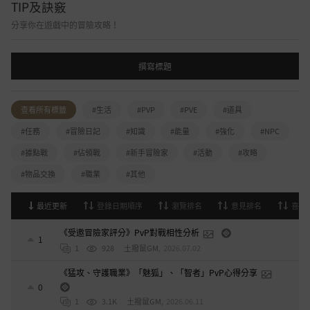
TIP及訣竅
分享你在遊戲中的冒險攻略！
撰寫標題
查看所有標籤
#生活
#PVP
#PVE
#道具
#任務
#冒險日記
#知識
#能量
#強化
#NPC
#據點戰
#佔領戰
#新手冒險家
#活動
#攻略
#物品交換
#職業
#其他
最近更新
登錄日期順序
瀏覽排名
意見排名
喜歡
《受邀冒險家評分》PvP對戰相性分析
1
1
928
土撥鼠GM
,
2026.07.02
《猛攻、守護職業》「魅狐」、「智者」PvP心得分享
0
1
3.1K
土撥鼠GM
,
2026.06.11