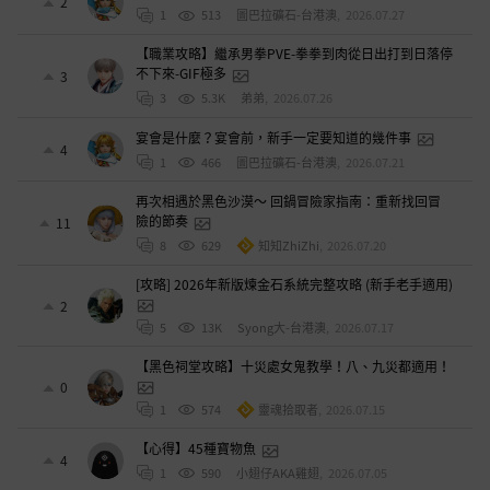
2
1
513
圖巴拉礦石-台港澳
,
2026.07.27
【職業攻略】繼承男拳PVE-拳拳到肉從日出打到日落停
不下來-GIF極多
3
3
5.3K
弟弟
,
2026.07.26
宴會是什麼？宴會前，新手一定要知道的幾件事
4
1
466
圖巴拉礦石-台港澳
,
2026.07.21
再次相遇於黑色沙漠～ 回鍋冒險家指南：重新找回冒
險的節奏
11
8
629
知知ZhiZhi
,
2026.07.20
[攻略] 2026年新版煉金石系統完整攻略 (新手老手適用)
2
5
13K
Syong大-台港澳
,
2026.07.17
【黑色祠堂攻略】十災處女鬼教學！八、九災都適用！
0
1
574
靈魂拾取者
,
2026.07.15
【心得】45種寶物魚
4
1
590
小翅仔AKA雞翅
,
2026.07.05