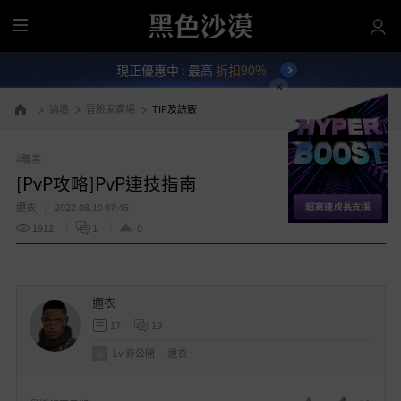
全
部
現正優惠中 : 最高
折扣90%
選
單
論壇
冒險家廣場
TIP及訣竅
前往首頁
#職業
[PvP攻略]PvP連技指南
邇衣
2022.08.10 07:45
1912
1
0
邇衣
17
19
Lv
非公開
邇衣