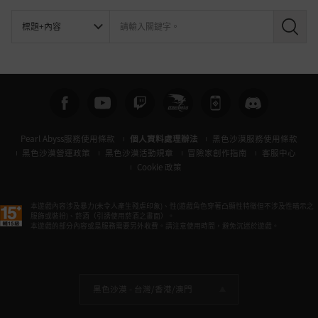
搜
尋
Pearl Abyss服務使用條款
個人資料處理辦法
黑色沙漠服務使用條款
黑色沙漠營運政策
黑色沙漠活動規章
冒險家創作指南
客服中心
Cookie 政策
本遊戲內容涉及暴力(未令人產生殘虐印象)、性(遊戲角色穿著凸顯性特徵但不涉及性暗示之
服飾或裝扮)、菸酒（引誘使用菸酒之畫面）。
本遊戲的部分內容或是服務需要另外收費。請注意使用時間，避免沉迷於遊戲。
黑色沙漠 -
台灣/香港/澳門