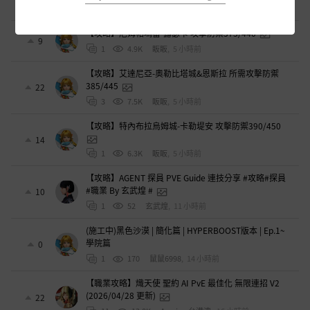
1
5.7K
眅眅
,
5 小時前
【攻略】尼姆帕瑪雷-露瑟卡 攻擊防禦375/440
9
1
4.9K
眅眅
,
5 小時前
【攻略】艾達尼亞-奧勒比塔城&恩斯拉 所需攻擊防禦
385/445
22
3
7.5K
眅眅
,
5 小時前
【攻略】特內布拉烏姆城-卡勒堤安 攻擊防禦390/450
14
1
6.3K
眅眅
,
5 小時前
【攻略】AGENT 探員 PVE Guide 連技分享 #攻略#探員
#職業 By 玄武煌 #
10
1
52
玄武煌
,
11 小時前
(施工中)黑色沙漠 | 簡化篇 | HYPERBOOST版本 | Ep.1~
學院篇
0
1
170
鼠鼠6998
,
14 小時前
【職業攻略】熾天使 聖約 AI PvE 最佳化 無限連招 V2
(2026/04/28 更新)
22