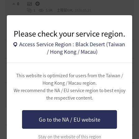
0
1
5.5K
土撥鼠GM
,
2026.05.21
《突進職業》「忍者」、「黑暗騎士」、「羽士」PvP心得分
享
0
Please check your service region.
1
6.2K
土撥鼠GM
,
2026.05.14
Access Service Region : Black Desert (Taiwan
《守護職業》「狂戰士」、「女武神」PvP心得分享
0
/ Hong Kong / Macau)
1
6.2K
土撥鼠GM
,
2026.05.14
《猛攻職業》「遊俠」、「梅花」、「女忍者」PvP心得分享
0
This website is optimized for users from the Taiwan /
1
6.4K
土撥鼠GM
,
2026.05.11
Hong Kong / Macau region.
《突進職業》「戰士」、「魔女」、「馴獸師」PvP心得分享
We recommend the NA / EU service region to best enjoy
0
the respective content.
1
6.8K
土撥鼠GM
,
2026.05.11
「HYPERBOOST」任務指南攻略
29
Go to the NA / EU website
5
764
眅眅
,
3 小時前
【攻略】阿埃特里昂城-祖爾戴茵 攻擊防禦350/427
10
Stay on the website of this region