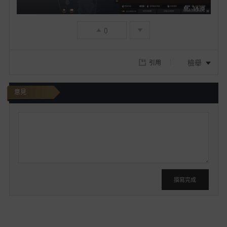
0
檢舉
引用
意見
我
要
發
文
撰寫完成