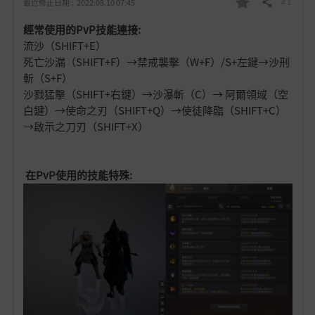
# 1
最近修正日期 :
2022.08.10 07:45
分享
我
經常使用的PvP技能連接:
的
流沙（SHIFT+E）
死亡沙漏（SHIFT+F）→禁戒襲擊（W+F）/S+左鍵→沙刑
最
斬（S+F）
沙戮猛擊（SHIFT+右鍵）→沙瀑斬（C）→ 阿爾領域（空
愛
白鍵）→使命之刃（SHIFT+Q）→使徒降臨（SHIFT+C）
→啟示之刀刃（SHIFT+X）
在PvP使用
的技能特殊: