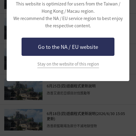
黑色祠堂-東海道：新增處女鬼八/九/十災鬼
This website is optimized for users from the Taiwan /
Hong Kong / Macau region.
We recommend the NA / EU service region to best enjoy
the respective content.
7月3日(五)黑色沙漠Xigncode更新公告
Go to the NA / EU website
7月2日(四)遊戲程式更新說明
改善佔領戰活躍獎勵系統
Stay on the website of this region
6月25日(四)遊戲程式更新說明
改善艾達尼亞頭目討伐獎勵等
6月18日(四)遊戲程式更新說明(2026/6/30 15:05
更新)
改善蔚藍戰場及部分不滅地獄怪物