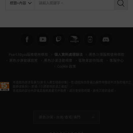
Pearl Abyss服務使用條款
個人資料處理辦法
黑色沙漠服務使用條款
黑色沙漠營運政策
黑色沙漠活動規章
冒險家創作指南
客服中心
Cookie 政策
本遊戲內容涉及暴力(未令人產生殘虐印象)、性(遊戲角色穿著凸顯性特徵但不涉及性暗示之
服飾或裝扮)、菸酒（引誘使用菸酒之畫面）。
本遊戲的部分內容或是服務需要另外收費。請注意使用時間，避免沉迷於遊戲。
黑色沙漠 -
台灣/香港/澳門