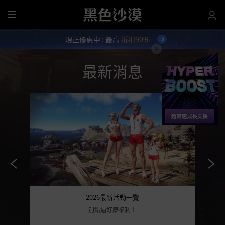
全
部
現正優惠中 : 最高
折扣90%
選
單
最新消息
2026最新活動一覽
別錯過好康福利！