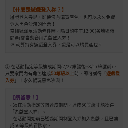
【什麼是遊戲登入券？】
遊戲登入券是，即便沒有購買產包，也可以永久免費
登入黑色沙漠的門票！
當帳號滿足活動條件時，隔日約中午
12:00(各地區時
間)時會自動套用遊戲登入券！
※ 就算持有遊戲登入券，還是可以購買產包。
② 在活動指定等級達成期間(7/27維護後~8/17維護前)，
只要家門內有角色
達成
50等級以上
時，即可獲得「
遊戲登
入券
」！永久暢玩黑色沙漠！
【請留意！】
- 須在活動指定等級達成期間，達成50等級才能獲得
「遊戲登入券」。
- 在活動開始前已透過期間制登入券加入遊戲，且已達
成50等級的冒險家，