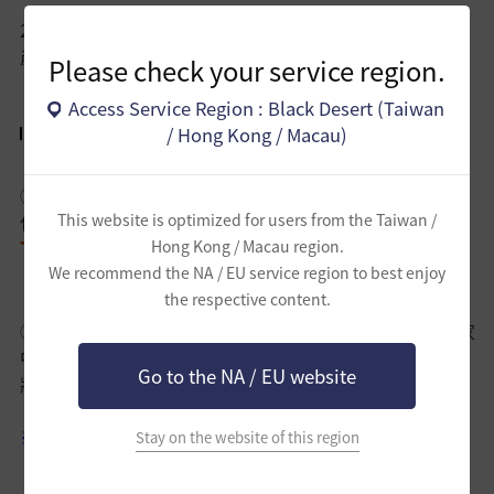
2022年7月27日(三)定期維護後，首次創建家門且尚未持有
產包的新手冒險家
Please check your service region.
Access Service Region : Black Desert (Taiwan
活動內容
/ Hong Kong / Macau)
① 在活動期間達成56等級後，用該角色完成繼承或是覺醒
This website is optimized for users from the Taiwan /
任務吧！
Hong Kong / Macau region.
Tip!
現在登入黑色沙漠並達成50等級的話，可以免費獲得
We recommend the NA / EU service region to best enjoy
「遊戲登入券」！
the respective content.
② 在2022年8月17日(三)定期維護前滿足上述條件的冒險家
中，
Go to the NA / EU website
將會抽出
50名
幸運冒險家，可以獲得
價值新台幣2400元
的
《征服者產包》
。
※ 活動獎勵僅發放
《征服者產包》
內容物道具，不包含
Stay on the website of this region
「遊戲登入券」(2022/8/22 14:35 更新)