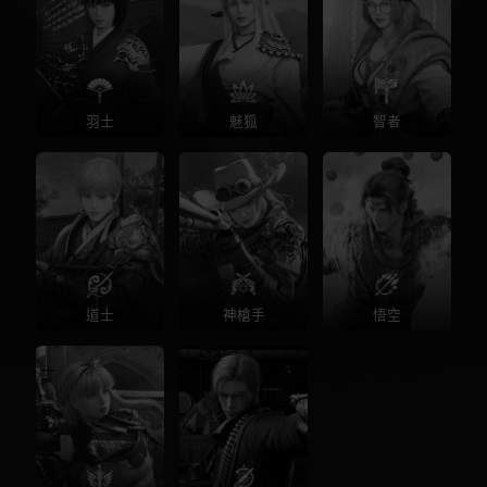
羽士
魅狐
智者
道士
神槍手
悟空