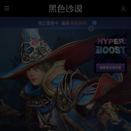
全
部
現正優惠中 : 最高
折扣90%
選
單