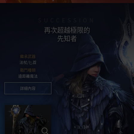
SUCCESSION
再次超越極限的
先知者
繼承武器
法杖/匕首
戰鬥種類
遠距離魔法
詳細內容