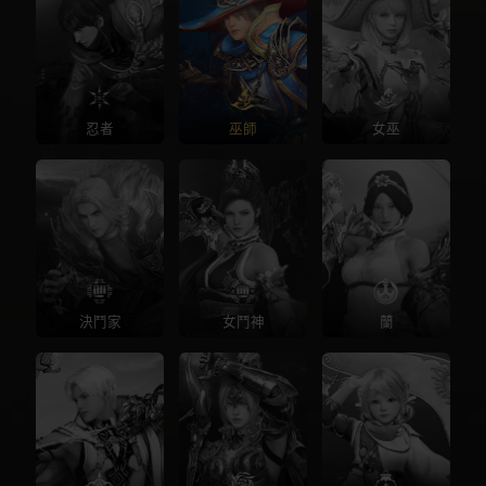
忍者
巫師
女巫
決鬥家
女鬥神
蘭