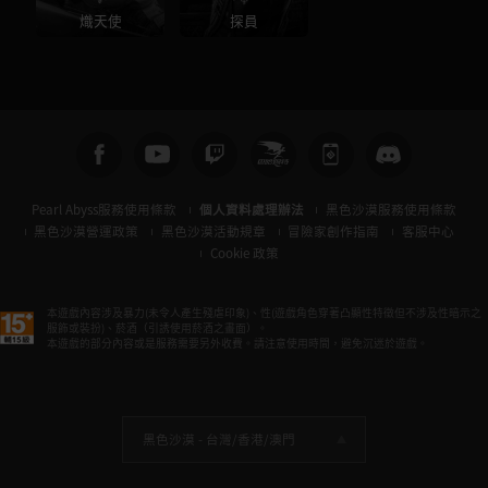
熾天使
探員
Pearl Abyss服務使用條款
個人資料處理辦法
黑色沙漠服務使用條款
黑色沙漠營運政策
黑色沙漠活動規章
冒險家創作指南
客服中心
Cookie 政策
本遊戲內容涉及暴力(未令人產生殘虐印象)、性(遊戲角色穿著凸顯性特徵但不涉及性暗示之
服飾或裝扮)、菸酒（引誘使用菸酒之畫面）。
本遊戲的部分內容或是服務需要另外收費。請注意使用時間，避免沉迷於遊戲。
黑色沙漠 -
台灣/香港/澳門