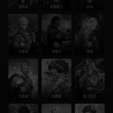
巡林者
黑暗騎士
莎亦
守護者
哈薩辛
諾娃
大賢者
珂賽爾
妲卡尼亞