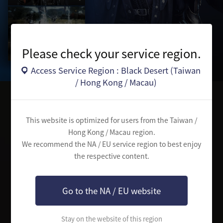
Please check your service region.
Access Service Region : Black Desert (Taiwan
/ Hong Kong / Macau)
選擇職業
This website is optimized for users from the Taiwan /
Hong Kong / Macau region.
請選擇進行尋找古代真相冒險的職業
We recommend the NA / EU service region to best enjoy
the respective content.
Go to the NA / EU website
Stay on the website of this region