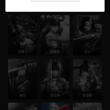
戰士
遊俠
魔女
狂戰士
馴獸師
武士
梅花
女武神
女忍者