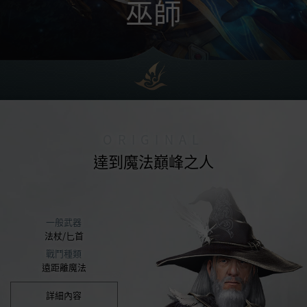
巫師
ORIGINAL
達到魔法巔峰之人
一般武器
法杖/匕首
戰鬥種類
遠距離魔法
詳細內容