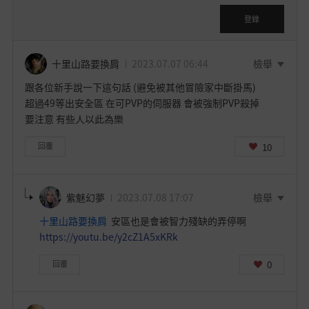
在
登
登錄
入
後
使
十里山路要換肩
2023.07.07 06:44
檢舉
用
跟各位新手說一下這句話 (避免被其他冒險家中斷掛馬)
，
超過49等出安全區 在可PVP的伺服器 會被強制PVP殺掉
是
要注意 有些人以此為樂
否
要
10
回覆
前
往
登
紫魅幻夢
2023.07.08 17:07
檢舉
入
十里山路要換肩
安區也是會被智力殘缺的弄停啊
頁
https://youtu.be/y2cZ1A5xKRk
面
？
0
回覆