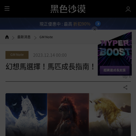
全
部
現正優惠中 : 最高
折扣90%
選
單
最新消息
GM Note
GM Note
2023.12.14 00:00
幻想馬選擇！馬匹成長指南！
6
分享