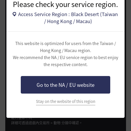
Please check your service region.
根據馬匹種類，起始的能力值水平會有所不同！
(例如：1等時，幻想馬以阿圖阿納特擁有最高的速度能力值)
Access Service Region : Black Desert (Taiwan
坐騎每次升級會提升坐騎能力值，
/ Hong Kong / Macau)
該項能力值增加、上升數值幅度都是機率性變化，
因此每一匹馬未來的能力值都會有所差異。
另外，能力值是可透過後天去改良的。
This website is optimized for users from the Taiwan /
透過穿戴「馬具」就可以加強馬匹的各項能力值！
Hong Kong / Macau region.
We recommend the NA / EU service region to best enjoy
the respective content.
Go to the NA / EU website
Stay on the website of this region
上排為一般馬具，透過遊戲內製作、活動兌換、交易所購買取得的馬
具，可以強化。
根據道具等級(白色、綠色、藍色、金色)與強化等級(最高+10)，提升的
能力值都不同，
詳細可透過遊戲內交易所 > 動物 分類中確認。