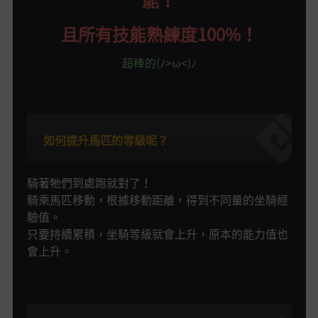
且所有技能熟練度100%！
超棒的(ﾉ>ω<)ﾉ
如何提升馬匹的等級呢？
騎著牠們到處跑就對了！
騎乘馬匹移動，根據移動距離，得到不同量的坐騎經
驗值。
只要持續累積，坐騎等級就會上升，原本的能力值也
會上升。