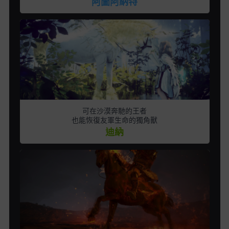
阿圖阿納特
可在沙漠奔馳的王者
也能恢復友軍生命的獨角獸
迪納