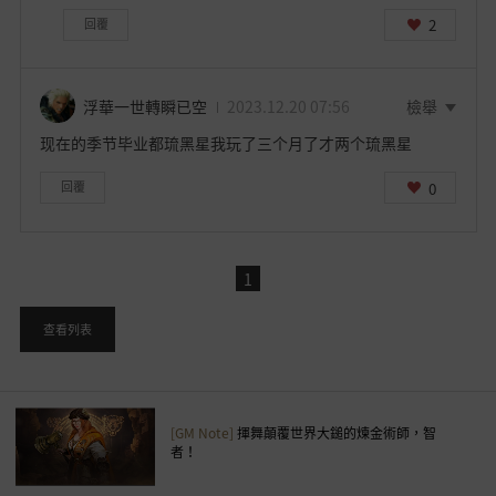
2
回覆
浮華一世轉瞬已空
2023.12.20 07:56
檢舉
现在的季节毕业都琉黑星我玩了三个月了才两个琉黑星
0
回覆
1
查看列表
[GM Note]
揮舞顛覆世界大鎚的煉金術師，智
者！