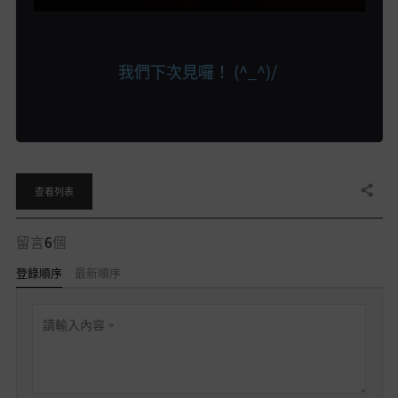
我們下次見囉！
(^_^)/
分享
查看列表
留言
6
個
登錄順序
最新順序
留
言
可