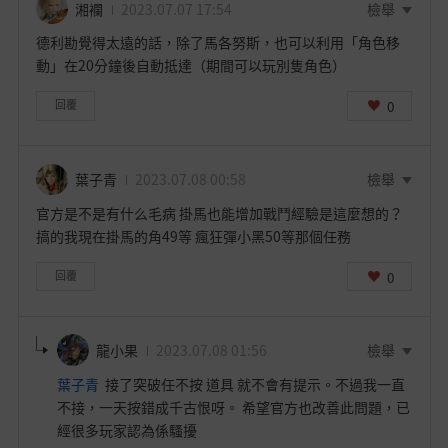
湘襴
2023.07.07 17:54
檢舉
德利勘覺得太遠的話，除了馬各努斯，也可以利用「角色移
動」在20分鐘後自動抵達（期間可以玩別隻角色）
0
回覆
葉子青
2023.07.08 00:58
檢舉
官方是不是有什么毛病 掛馬也能增加戰鬥經驗是這麼想的？
搞的我現在掛馬的角49等 瘋狂彈小黑50等那個任務
0
回覆
龍小果
2023.07.08 01:56
檢舉
葉子青
接了突破任不按 道具 就不會有提示。不過我一直
不接，一天按錯成千古恨呀。 希望官方也改善此問題，已
經很多玩家認為係騷擾