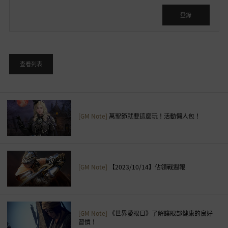
在
登
登錄
入
後
使
用
查看列表
，
是
否
要
[GM Note]
萬聖節就要這麼玩！活動懶人包！
前
往
登
入
頁
[GM Note]
【2023/10/14】佔領戰週報
面
？
[GM Note]
《世界愛眼日》了解讓眼部健康的良好
習慣！