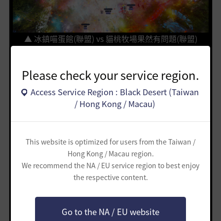
▲ 冰鎮喵蛋館(聯盟) vs 貓桃牧場果然有問題(聯盟)
Please check your service region.
Access Service Region : Black Desert (Taiwan
/ Hong Kong / Macau)
This website is optimized for users from the Taiwan /
Hong Kong / Macau region.
We recommend the NA / EU service region to best enjoy
the respective content.
Go to the NA / EU website