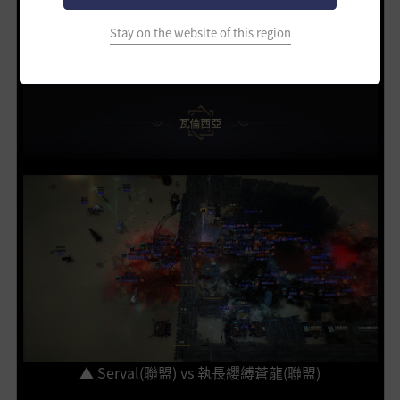
▲ Goddess(聯盟) vs 吃飽睡飽長高高QuO(聯盟)
Stay on the website of this region
▲ Serval(聯盟) vs 執長纓縛蒼龍(聯盟)