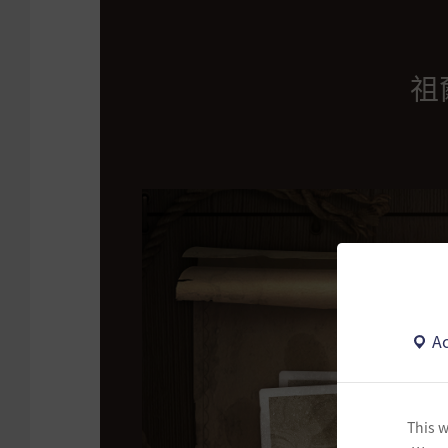
祖
Ac
This w