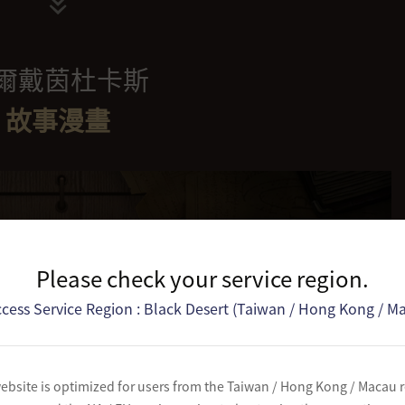
爾戴茵杜卡斯
故事漫畫
Please check your service region.
cess Service Region : Black Desert (Taiwan / Hong Kong / M
ebsite is optimized for users from the Taiwan / Hong Kong / Macau 