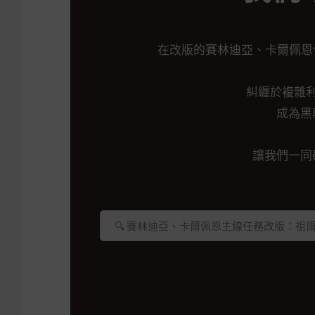
在改版的賽林迪亞、卡爾佩恩任
糾纏於複雜
成為黑
讓我們一同
🔍 賽林迪亞、卡爾佩恩主線任務改版：祖