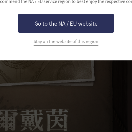
commend the NA / EU service region to best enjoy the respective co
Go to the NA / EU website
Stay on the website of this region