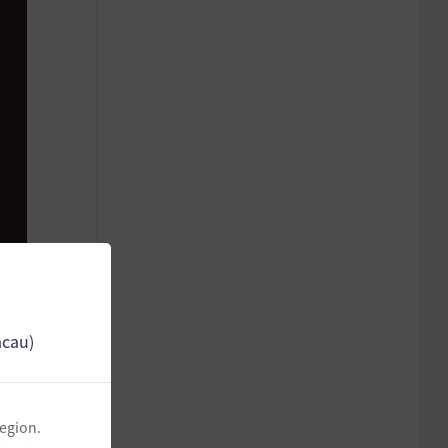
acau)
region.