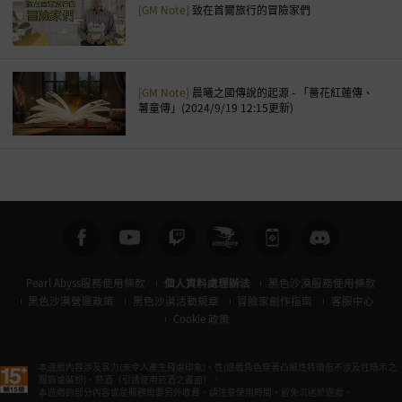
[GM Note]
致在首爾旅行的冒險家們
[GM Note]
晨曦之國傳說的起源 - 「薔花紅蓮傳、
薯童傳」(2024/9/19 12:15更新)
Pearl Abyss服務使用條款
個人資料處理辦法
黑色沙漠服務使用條款
黑色沙漠營運政策
黑色沙漠活動規章
冒險家創作指南
客服中心
Cookie 政策
本遊戲內容涉及暴力(未令人產生殘虐印象)、性(遊戲角色穿著凸顯性特徵但不涉及性暗示之
服飾或裝扮)、菸酒（引誘使用菸酒之畫面）。
本遊戲的部分內容或是服務需要另外收費。請注意使用時間，避免沉迷於遊戲。