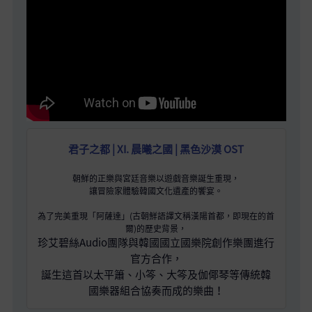
君子之都 | XI. 晨曦之國 | 黑色沙漠 OST
朝鮮的正樂與宮廷音樂以遊戲音樂誕生重現，
讓冒險家體驗韓國文化遺產的饗宴。
為了完美重現「阿薩達」(古朝鮮語譯文稱漢陽首都，即現在的首
爾)的歷史背景，
珍艾碧絲Audio團隊與韓國國立國樂院創作樂團進行
官方合作，
誕生這首以太平簫、小笒、大笒及伽倻琴等傳統韓
國樂器組合協奏而成的樂曲！