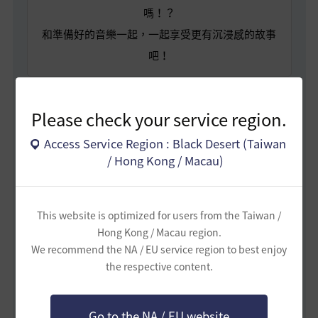
嗎！？
和準備好的音樂一起，一起享受更有沉浸感的故事
吧！
Please check your service region.
Access Service Region : Black Desert (Taiwan
/ Hong Kong / Macau)
This website is optimized for users from the Taiwan /
Hong Kong / Macau region.
We recommend the NA / EU service region to best enjoy
the respective content.
開啟另一個天空 | XI. 晨曦之國 | 黑色沙漠 OST
Go to the NA / EU website