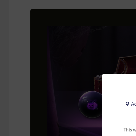
Ac
This w