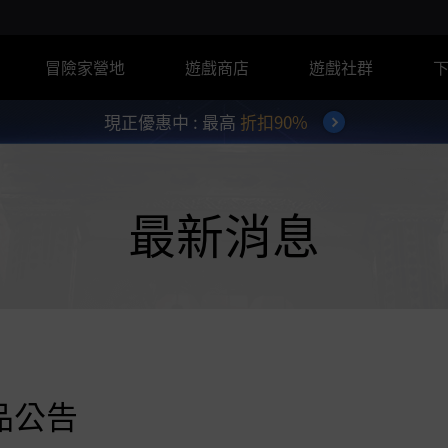
冒險家營地
遊戲商店
遊戲社群
現正優惠中 : 最高
折扣90%
最新消息
品公告