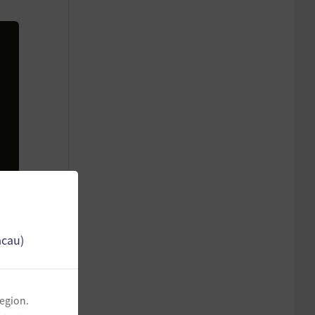
acau)
region.