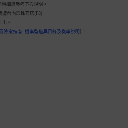
商品明細請參考下方說明。
遊戲內珍珠商店(F3)
推出。
冒險家指南- 機率型道具目錄及機率說明
] 。