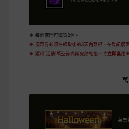
每個
家門
可購買
2
個。
優惠券必須在領取後的
3天內
登記，在登記優
獲得[活動]萬聖節高斯皮餅乾後，將
立即套用3
萬
萬聖節