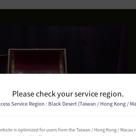
Please check your service region.
cess Service Region : Black Desert (Taiwan / Hong Kong / M
ebsite is optimized for users from the Taiwan / Hong Kong / Macau 