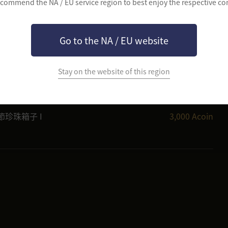
commend the NA / EU service region to best enjoy the respective co
Go to the NA / EU website
Stay on the website of this region
節珍珠箱子 I
3,000 Acoin