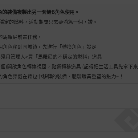
色的裝備複製出另一套給B角色使用。
穩定的燃料，活動期間只需要消耗一個，讚。
精靈的馬羅尼前置任務，
換的兩個角色移到同城鎮，先進行「轉換角色」設定
城鎮的<殘月管理人>買「馬羅尼的不穩定的燃料」道具
個)開啟角色轉換視窗，點選轉移道具 (記得把生活工具先拿下來
被連結的角色穿戴在背包中移轉的裝備，體驗職業重塑的魅力~！