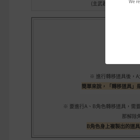
We re
(主武器、覺醒武器、
※ 進行轉移道具後，
簡單來說，「轉移道具」
※ 要進行A、B角色轉移道具，需
那解除
B角色身上複製出的道