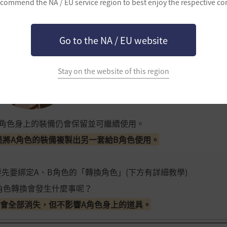
commend the NA / EU service region to best enjoy the respective co
副手武器會自動轉換為符合B角色的武器)
Go to the NA / EU website
Stay on the website of this region
A角色身上的裝備仍會保留並可繼續使用。
是將A角色的裝備複製出另一套給B角色使用。
要先要綁定A、B角色的「轉換角色」(下方有詳細教學)
角色轉換會發生什麼事呢？
具會全部消失，但不影響A角色身上的道具。