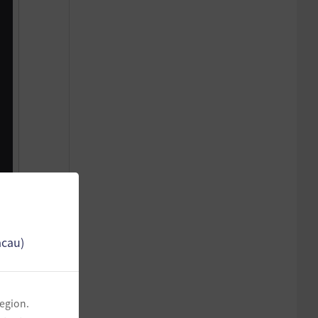
acau)
region.