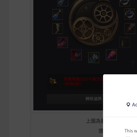
Ac
上圖為要從A角色身上
道具轉移後，連
This w