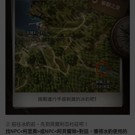
② 前往冰釣前，先到貝爾利亞村莊吧！
找NPC<柯里奧>或NPC<阿貝爾琳>對話，
獲得冰釣使用的