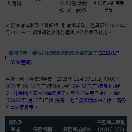
貝爾琳
- 交出2隻[活動]
可以騎乘胖嘟嘟
冰凍的山鱒魚
羊駝
※ 胖嘟嘟羊駝及「登記證 : 胖嘟嘟羊駝」道具預計2022年2
月23日(三)定期維護後將刪除再也無法騎乘及使用。
每週任務：獲得古代精靈的粉末及雪花骰子
(2022/1/7
17:00更新)
每週任務可接取的時間：
2021年 12月 30日(四) 00:00 ~
2022年
1月 12日(三)定期維護前
2月 23日(三)定期維護前
※
「[
活動
]
黑精靈的雪花骰子
」
與先前結束日相同，
預計
於
2022
年
1
月
12
日
(
三
)
維護時，從任務獎勵當中去除
，請
各
位冒險家
參考
。
接取及
任務完成獎勵
完成
任務名稱
任務完成條件
(2021/12/30