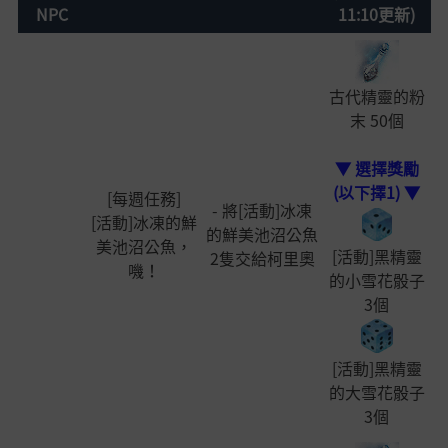
NPC
11:10更新)
古代精靈的粉
末 50個
▼ 選擇獎勵
(以下擇1) ▼
[每週任務]
- 將[活動]冰凍
[活動]冰凍的鮮
的鮮美池沼公魚
美池沼公魚，
[活動]黑精靈
2隻交給柯里奧
嘰！
的小雪花骰子
3個
[活動]黑精靈
的大雪花骰子
3個