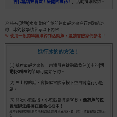
「
古代黑精靈冒險！盛開的雪花！
」活動詳細確認。
④ 持有[活動]水噹噹釣竿並前往寧靜之泉進行刺激的冰
釣！冰釣教學請參考以下內容：
※ 使用一般釣竿無法釣到活動魚，還請冒險家們參考！
進行冰釣的方法！
(1) 抵達寧靜之泉後，用滑鼠右鍵點擊背包(I)中的
[活
動]水噹噹釣竿
即可開始冰釣。
(2) 魚上鉤的話，會提醒冒險家按下空白鍵進行小遊
戲。
(3) 開始小遊戲後，小遊戲會持續30秒，
要將魚的位
置想辦法維持在藍色框框中！
維持到右邊魚的體力條耗盡(到達紅色區域)，即可按下空白鍵成功釣起
魚！