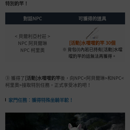
特別釣竿！
對話NPC
可獲得的道具
< 貝爾利亞村莊 >
[活動]水噹噹釣竿 30個
NPC 阿貝爾琳
※ 背包(I)內若已持有[活動]水噹
NPC 柯里奧
噹釣竿的話無法再獲得。
③ 獲得了
[活動]水噹噹釣竿
後，
向NPC<阿貝爾琳>和NPC<
柯里奧>接取特別任務，正式享受冰釣吧！
家門任務：獲得特殊坐騎羊駝！