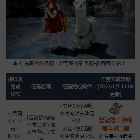
▲ 在馬廄登錄坐騎，即可獲得新坐騎-胖嘟嘟羊駝！
接取及
任務完成獎勵
完成
任務名稱
任務完成條件
(2022/1/7 11:00
N
PC
更新)
- 交出2隻[活動]
< 貝爾
冰凍的鮮美池沼
[活動]胖嘟嘟
登記證：胖嘟
利亞村
公魚
※ 本活動每個
嘟羊駝 1個
莊 >
- 交出2隻[活動]
家門僅限完成
NPC阿
冰凍的池沼公魚
※ 只有莎亦職業
1次