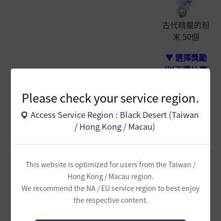
古代精靈的粉
末 50個
▼ 選擇獎勵
(以下擇1) ▼
<貝爾利
[每週任務]
- 將[活動]冰凍
亞>
[活動]冰凍的池
的池沼公魚 2隻
Please check your service region.
NPC 柯
[活動]黑精靈
沼公魚，嘰！
交給柯里奧
里奧
的小雪花骰子
Access Service Region : Black Desert (Taiwan
3個
/ Hong Kong / Macau)
[活動]黑精靈
This website is optimized for users from the Taiwan /
的大雪花骰子
Hong Kong / Macau region.
3個
We recommend the NA / EU service region to best enjoy
the respective content.
古代精靈的粉