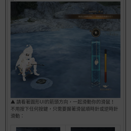
▲ 請看著圓形UI的箭頭方向，一起滑動你的滑鼠！
不用按下任何按鍵，只需要握著滑鼠順時針或逆時針
滑動：