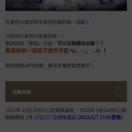
在黑色沙漠世界中享受特殊釣魚—
冰釣！
冰釣可以拿到什麼東西呢~？
聽說釣到「那個」的話，
可以兌換趣味坐騎！？
鬆鬆軟軟～超級可愛的羊駝
٩꒰｡•◡•｡꒱۶ ！
趕快體驗冰釣樂趣，獲得多種豐富獎勵吧！
活動時間
2021年 12月 29日(三)定期維護後 ~ 2022年
1月 12日(三)定
期維護前
2月 23日(三) 定期維護前
(2022/1/7 17:00更新)