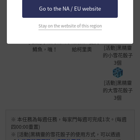
末 50個
Go to the NA / EU website
▼ 選擇獎勵
Stay on the website of this region
(以下擇1) ▼
[每週任務]
- 將[活動]冰凍
[活動]冰凍的山
的山鱒魚 2隻交
[活動]黑精靈
鱒魚，嘰！
給柯里奧
的小雪花骰子
3個
[活動]黑精靈
的大雪花骰子
3個
※ 本任務為每週任務，每家門每週可完成1次。(每週
四00:00重置)
※ [活動]黑精靈的雪花骰子的使用方式，可以透過