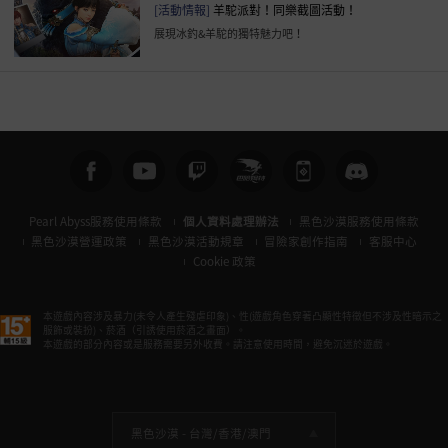
[活動情報]
羊駝派對！同樂截圖活動！
展現冰釣&羊駝的獨特魅力吧！
Pearl Abyss服務使用條款
個人資料處理辦法
黑色沙漠服務使用條款
黑色沙漠營運政策
黑色沙漠活動規章
冒險家創作指南
客服中心
Cookie 政策
本遊戲內容涉及暴力(未令人產生殘虐印象)、性(遊戲角色穿著凸顯性特徵但不涉及性暗示之
服飾或裝扮)、菸酒（引誘使用菸酒之畫面）。
本遊戲的部分內容或是服務需要另外收費。請注意使用時間，避免沉迷於遊戲。
黑色沙漠 -
台灣/香港/澳門