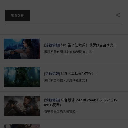
分享
查看列表
[活動情報]
想打誰？任你選！ 覺醒頭目召喚書！
累積遊戲時間 挑戰任務獎勵自己挑！
[活動情報]
給我《黑暗侵蝕耳環》！
黑暗龜裂怪物，消滅作戰開始！
[活動情報]
紅色戰場Special Week！(2022/1/19
09:05更新)
每天都要拿的名譽寶箱！