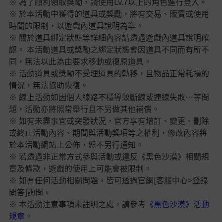
※ 為了順利領取獎勵，請使用Lv.7以上的角色進行登入。
※ 於本活動中獲得的道具或獎勵，將有交易、販賣或使用
時間的限制，以遊戲內道具說明為準。
※ 關於道具綁定狀態等詳細內容請透過遊戲內道具說明確
認。 本活動道具或獎勵之綁定狀態會因道具不同而有所不
同，無法以此為由要求移動或復原道具。
※ 活動道具或獎勵不受理道具的轉移，且物品正常耗損的
情況，無法協助恢復。
※ 線上活動如因個人線路不穩導致斷線或連線失敗…等問
題，活動亦將照常舉行且不另做其他補償。
※ 如有未盡事宜或突發狀況，官方享有增訂、變更、刪除
或終止活動內容、期間與活動獎項等之權利，修改內容將
於本活動網站上公佈，恕不另行通知。
※ 若‌透‌過‌非‌正‌常‌方‌式‌參‌與‌活‌動‌或‌違‌反‌《黑‌色‌沙‌漠》‌相‌關‌規‌
章‌及‌條‌款‌，‌遊‌戲‌的‌使‌用‌上‌可‌能‌會‌被‌限‌制。‌
※ 如‌有‌任‌何‌活‌動‌相‌關‌問‌題‌，‌皆‌可‌透‌過‌官‌網‌[客服中心>登錄
問答]‌詢‌問。
※ 本‌活‌動‌注‌意‌事‌項‌未‌註‌明‌之‌處‌，‌請‌參‌考
《黑‌色‌沙‌漠》‌活‌動‌
規‌章
。