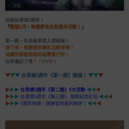
迎接台港澳5週年！
『
整個1月，每週都有全新週年活動！
』
第一週，先用豪華登入禮開場！
接下來，每週超多精彩活動登場！
延續到春節假期的超豐富行程！
你準備好了嗎？
✧
◝(⁰▿⁰)◜
✧
▼
▼
▼
台港澳5週年《第一週》開場！
▼
▼
▼
▶
▶
▶
台港澳5週年《第二週》5大活動
◀
◀
◀
▶
▶
▶
台港澳5週年《第三週》 領取紀念紅包
◀
◀
◀
▶
▶
▶
5週年快樂！謝謝冒險家的陪伴！
◀
◀
◀