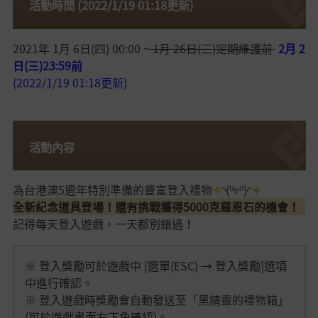
活動時間 (2022/1/19 01:18更新)
2021年 1月 6日(四) 00:00 ~
1月 26日(三)定期維護前
2月 2
日(三)23:59前
(2022/1/19 01:18更新)
活動內容
為台港澳5週年特別準備的豐富登入禮物
✧
◝(⁰▿⁰)◜
✧
全新紀念道具登場！還有挑戰獲得5000克羅恩石的機會！
記得每天登入遊戲，一天都別錯過！
※ 登入獎勵可於遊戲中 [選單(ESC) → 登入獎勵]選項
中進行確認。
※ 登入遊戲時獎勵會自動發送至「黑精靈的禮物箱」
(可於遊戲畫面右下角確認)。